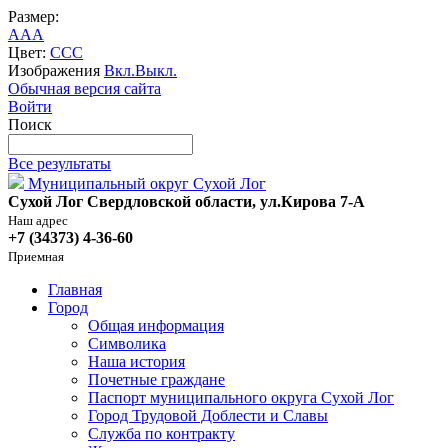
Размер:
A
A
A
Цвет:
C
C
C
Изображения
Вкл.
Выкл.
Обычная версия сайта
Войти
Поиск
Все результаты
Муниципальный округ Сухой Лог
Сухой Лог Свердловской области, ул.Кирова 7-А
Наш адрес
+7 (34373) 4-36-60
Приемная
Главная
Город
Общая информация
Символика
Наша история
Почетные граждане
Паспорт муниципального округа Сухой Лог
Город Трудовой Доблести и Славы
Служба по контракту