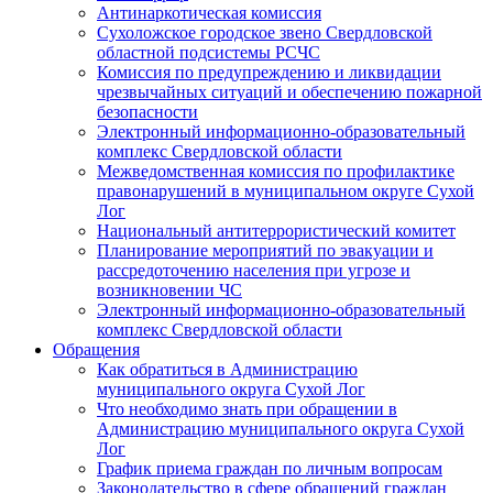
Антинаркотическая комиссия
Сухоложское городское звено Свердловской
областной подсистемы РСЧС
Комиссия по предупреждению и ликвидации
чрезвычайных ситуаций и обеспечению пожарной
безопасности
Электронный информационно-образовательный
комплекс Cвердловской области
Межведомственная комиссия по профилактике
правонарушений в муниципальном округе Сухой
Лог
Национальный антитеррористический комитет
Планирование мероприятий по эвакуации и
рассредоточению населения при угрозе и
возникновении ЧС
Электронный информационно-образовательный
комплекс Свердловской области
Обращения
Как обратиться в Администрацию
муниципального округа Сухой Лог
Что необходимо знать при обращении в
Администрацию муниципального округа Сухой
Лог
График приема граждан по личным вопросам
Законодательство в сфере обращений граждан