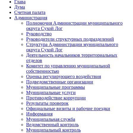
Глава
Дума
Счетная палата
Администрация
Полномочия Администрации муниципального
округа Сухой Лог
Руководство
Руководители структурных подразделений
Структура Администрации муниципального
округа Сухой Лог
Деятельность начальников территориальных
отделов
Комитет по управлению муниципальной
собственностью
Оценка регулирующего воздействия
Подведомственные организации
Муниципальные программы
Муниципальные услуги
Противодействие коррупции
Результаты проверок
Официальные визиты и рабочие поездки
Информация
Муниципальная служба
Ведомственный контроль
Муниципальный контроль