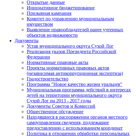
Открытые данные
Инициативное бюджетирование
Призывная кампания
Комитет по управлению муниципальным
имуществом
Выявление правообладателей ранее учтенных
объектов недвижимости
Документы
Устав муниципального округа Сухой Лог
Реализация указов Президента Российской
Федерации
Нормативные правовые акты
Проекты нормативных правовых актов
(независимая антикоррупционная экспертиза)
Градостроительство
Программа "Новое качество жизни уральцев"
Муниципальная программа действий в интересах
детей на территории муниципального округа
Сухой Лог на 2013 - 2017 годы
Документы Советов и Комиссий
Общественное обсуждение
Находящиеся в распоряжении органов местного
самоуправления сведения, подлежащие
предоставлению с использованием координат
Политика в отношении обработки персональных