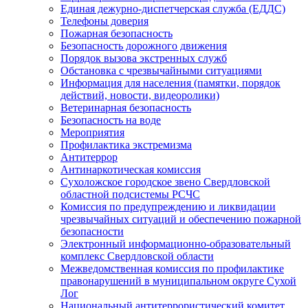
Единая дежурно-диспетчерская служба (ЕДДС)
Телефоны доверия
Пожарная безопасность
Безопасность дорожного движения
Порядок вызова экстренных служб
Обстановка с чрезвычайными ситуациями
Информация для населения (памятки, порядок
действий, новости, видеоролики)
Ветеринарная безопасность
Безопасность на воде
Мероприятия
Профилактика экстремизма
Антитеррор
Антинаркотическая комиссия
Сухоложское городское звено Свердловской
областной подсистемы РСЧС
Комиссия по предупреждению и ликвидации
чрезвычайных ситуаций и обеспечению пожарной
безопасности
Электронный информационно-образовательный
комплекс Cвердловской области
Межведомственная комиссия по профилактике
правонарушений в муниципальном округе Сухой
Лог
Национальный антитеррористический комитет