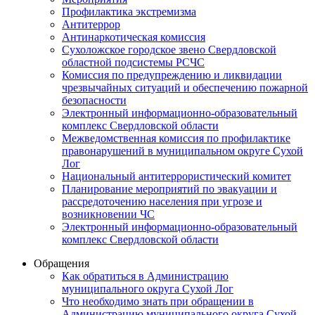
Профилактика экстремизма
Антитеррор
Антинаркотическая комиссия
Сухоложское городское звено Свердловской
областной подсистемы РСЧС
Комиссия по предупреждению и ликвидации
чрезвычайных ситуаций и обеспечению пожарной
безопасности
Электронный информационно-образовательный
комплекс Cвердловской области
Межведомственная комиссия по профилактике
правонарушений в муниципальном округе Сухой
Лог
Национальный антитеррористический комитет
Планирование мероприятий по эвакуации и
рассредоточению населения при угрозе и
возникновении ЧС
Электронный информационно-образовательный
комплекс Свердловской области
Обращения
Как обратиться в Администрацию
муниципального округа Сухой Лог
Что необходимо знать при обращении в
Администрацию муниципального округа Сухой