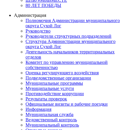
Штаб #MbIBMECTE
80 ЛЕТ ПОБЕДЫ
Администрация
Полномочия Администрации муниципального
округа Сухой Лог
Руководство
Руководители структурных подразделений
Структура Администрации муниципального
округа Сухой Лог
Деятельность начальников территориальных
отделов
Комитет по управлению муниципальной
собственностью
Оценка регулирующего воздействия
Подведомственные организации
Муниципальные программы
Муниципальные услуги
Противодействие коррупции
Результаты проверок
Официальные визиты и рабочие поездки
Информация
Муниципальная служба
Ведомственный контроль
Муниципальный контроль