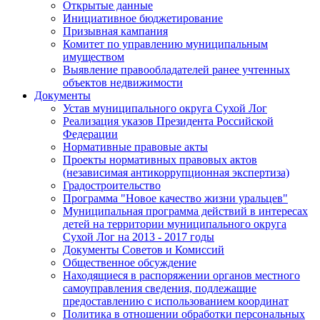
Открытые данные
Инициативное бюджетирование
Призывная кампания
Комитет по управлению муниципальным
имуществом
Выявление правообладателей ранее учтенных
объектов недвижимости
Документы
Устав муниципального округа Сухой Лог
Реализация указов Президента Российской
Федерации
Нормативные правовые акты
Проекты нормативных правовых актов
(независимая антикоррупционная экспертиза)
Градостроительство
Программа "Новое качество жизни уральцев"
Муниципальная программа действий в интересах
детей на территории муниципального округа
Сухой Лог на 2013 - 2017 годы
Документы Советов и Комиссий
Общественное обсуждение
Находящиеся в распоряжении органов местного
самоуправления сведения, подлежащие
предоставлению с использованием координат
Политика в отношении обработки персональных