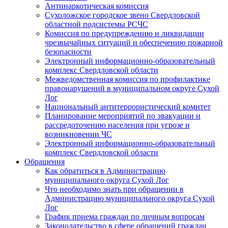
Антинаркотическая комиссия
Сухоложское городское звено Свердловской
областной подсистемы РСЧС
Комиссия по предупреждению и ликвидации
чрезвычайных ситуаций и обеспечению пожарной
безопасности
Электронный информационно-образовательный
комплекс Cвердловской области
Межведомственная комиссия по профилактике
правонарушений в муниципальном округе Сухой
Лог
Национальный антитеррористический комитет
Планирование мероприятий по эвакуации и
рассредоточению населения при угрозе и
возникновении ЧС
Электронный информационно-образовательный
комплекс Свердловской области
Обращения
Как обратиться в Администрацию
муниципального округа Сухой Лог
Что необходимо знать при обращении в
Администрацию муниципального округа Сухой
Лог
График приема граждан по личным вопросам
Законодательство в сфере обращений граждан