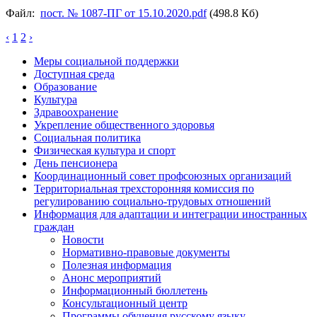
Файл:
пост. № 1087-ПГ от 15.10.2020.pdf
(498.8 Кб)
‹
1
2
›
Меры социальной поддержки
Доступная среда
Образование
Культура
Здравоохранение
Укрепление общественного здоровья
Социальная политика
Физическая культура и спорт
День пенсионера
Координационный совет профсоюзных организаций
Территориальная трехсторонняя комиссия по
регулированию социально-трудовых отношений
Информация для адаптации и интеграции иностранных
граждан
Новости
Нормативно-правовые документы
Полезная информация
Анонс мероприятий
Информационный бюллетень
Консультационный центр
Программы обучения русскому языку