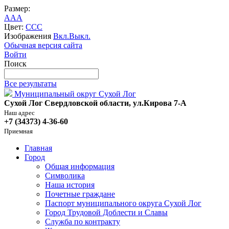
Размер:
A
A
A
Цвет:
C
C
C
Изображения
Вкл.
Выкл.
Обычная версия сайта
Войти
Поиск
Все результаты
Муниципальный округ Сухой Лог
Сухой Лог Свердловской области, ул.Кирова 7-А
Наш адрес
+7 (34373) 4-36-60
Приемная
Главная
Город
Общая информация
Символика
Наша история
Почетные граждане
Паспорт муниципального округа Сухой Лог
Город Трудовой Доблести и Славы
Служба по контракту