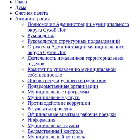
Глава
Дума
Счетная палата
Администрация
Полномочия Администрации муниципального
округа Сухой Лог
Руководство
Руководители структурных подразделений
Структура Администрации муниципального
округа Сухой Лог
Деятельность начальников территориальных
отделов
Комитет по управлению муниципальной
собственностью
Оценка регулирующего воздействия
Подведомственные организации
Муниципальные программы
Муниципальные услуги
Противодействие коррупции
Результаты проверок
Официальные визиты и рабочие поездки
Информация
Муниципальная служба
Ведомственный контроль
Муниципальный контроль