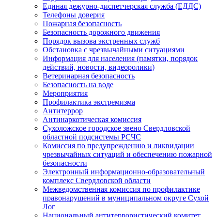
Единая дежурно-диспетчерская служба (ЕДДС)
Телефоны доверия
Пожарная безопасность
Безопасность дорожного движения
Порядок вызова экстренных служб
Обстановка с чрезвычайными ситуациями
Информация для населения (памятки, порядок
действий, новости, видеоролики)
Ветеринарная безопасность
Безопасность на воде
Мероприятия
Профилактика экстремизма
Антитеррор
Антинаркотическая комиссия
Сухоложское городское звено Свердловской
областной подсистемы РСЧС
Комиссия по предупреждению и ликвидации
чрезвычайных ситуаций и обеспечению пожарной
безопасности
Электронный информационно-образовательный
комплекс Cвердловской области
Межведомственная комиссия по профилактике
правонарушений в муниципальном округе Сухой
Лог
Национальный антитеррористический комитет