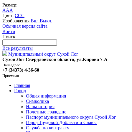
Размер:
A
A
A
Цвет:
C
C
C
Изображения
Вкл.
Выкл.
Обычная версия сайта
Войти
Поиск
Все результаты
Муниципальный округ Сухой Лог
Сухой Лог Свердловской области, ул.Кирова 7-А
Наш адрес
+7 (34373) 4-36-60
Приемная
Главная
Город
Общая информация
Символика
Наша история
Почетные граждане
Паспорт муниципального округа Сухой Лог
Город Трудовой Доблести и Славы
Служба по контракту