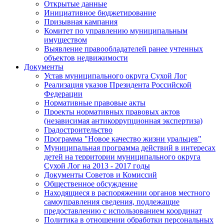
Открытые данные
Инициативное бюджетирование
Призывная кампания
Комитет по управлению муниципальным
имуществом
Выявление правообладателей ранее учтенных
объектов недвижимости
Документы
Устав муниципального округа Сухой Лог
Реализация указов Президента Российской
Федерации
Нормативные правовые акты
Проекты нормативных правовых актов
(независимая антикоррупционная экспертиза)
Градостроительство
Программа "Новое качество жизни уральцев"
Муниципальная программа действий в интересах
детей на территории муниципального округа
Сухой Лог на 2013 - 2017 годы
Документы Советов и Комиссий
Общественное обсуждение
Находящиеся в распоряжении органов местного
самоуправления сведения, подлежащие
предоставлению с использованием координат
Политика в отношении обработки персональных