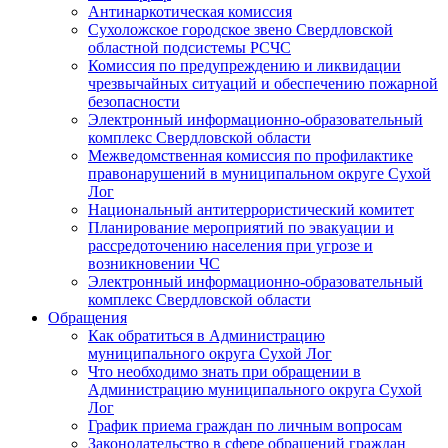
Антинаркотическая комиссия
Сухоложское городское звено Свердловской
областной подсистемы РСЧС
Комиссия по предупреждению и ликвидации
чрезвычайных ситуаций и обеспечению пожарной
безопасности
Электронный информационно-образовательный
комплекс Cвердловской области
Межведомственная комиссия по профилактике
правонарушений в муниципальном округе Сухой
Лог
Национальный антитеррористический комитет
Планирование мероприятий по эвакуации и
рассредоточению населения при угрозе и
возникновении ЧС
Электронный информационно-образовательный
комплекс Свердловской области
Обращения
Как обратиться в Администрацию
муниципального округа Сухой Лог
Что необходимо знать при обращении в
Администрацию муниципального округа Сухой
Лог
График приема граждан по личным вопросам
Законодательство в сфере обращений граждан