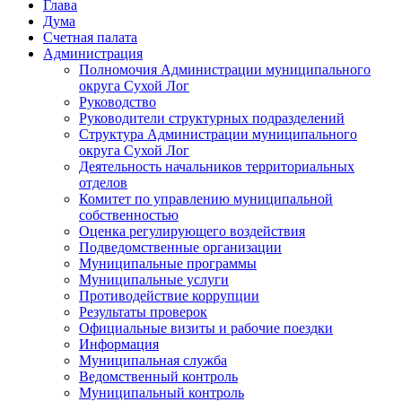
Глава
Дума
Счетная палата
Администрация
Полномочия Администрации муниципального
округа Сухой Лог
Руководство
Руководители структурных подразделений
Структура Администрации муниципального
округа Сухой Лог
Деятельность начальников территориальных
отделов
Комитет по управлению муниципальной
собственностью
Оценка регулирующего воздействия
Подведомственные организации
Муниципальные программы
Муниципальные услуги
Противодействие коррупции
Результаты проверок
Официальные визиты и рабочие поездки
Информация
Муниципальная служба
Ведомственный контроль
Муниципальный контроль