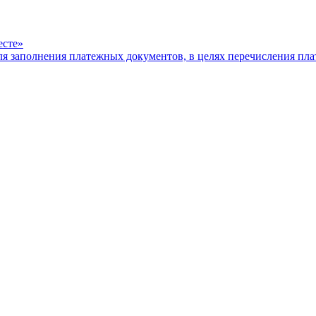
есте»
ля заполнения платежных документов, в целях перечисления п