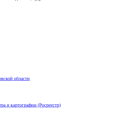
овской области
ра и картографии (Росреестр)