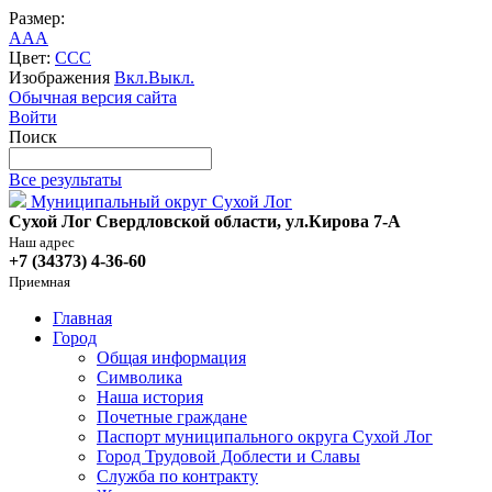
Размер:
A
A
A
Цвет:
C
C
C
Изображения
Вкл.
Выкл.
Обычная версия сайта
Войти
Поиск
Все результаты
Муниципальный округ Сухой Лог
Сухой Лог Свердловской области, ул.Кирова 7-А
Наш адрес
+7 (34373) 4-36-60
Приемная
Главная
Город
Общая информация
Символика
Наша история
Почетные граждане
Паспорт муниципального округа Сухой Лог
Город Трудовой Доблести и Славы
Служба по контракту