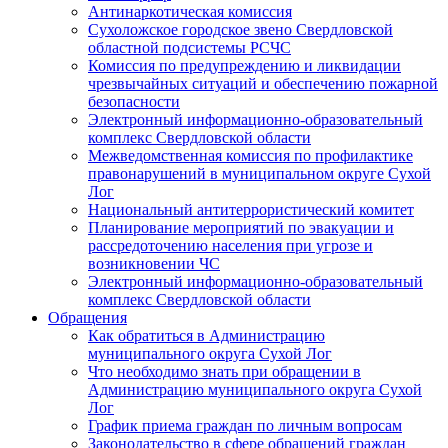
Антинаркотическая комиссия
Сухоложское городское звено Свердловской
областной подсистемы РСЧС
Комиссия по предупреждению и ликвидации
чрезвычайных ситуаций и обеспечению пожарной
безопасности
Электронный информационно-образовательный
комплекс Cвердловской области
Межведомственная комиссия по профилактике
правонарушений в муниципальном округе Сухой
Лог
Национальный антитеррористический комитет
Планирование мероприятий по эвакуации и
рассредоточению населения при угрозе и
возникновении ЧС
Электронный информационно-образовательный
комплекс Свердловской области
Обращения
Как обратиться в Администрацию
муниципального округа Сухой Лог
Что необходимо знать при обращении в
Администрацию муниципального округа Сухой
Лог
График приема граждан по личным вопросам
Законодательство в сфере обращений граждан