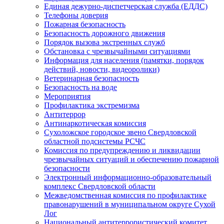
Единая дежурно-диспетчерская служба (ЕДДС)
Телефоны доверия
Пожарная безопасность
Безопасность дорожного движения
Порядок вызова экстренных служб
Обстановка с чрезвычайными ситуациями
Информация для населения (памятки, порядок
действий, новости, видеоролики)
Ветеринарная безопасность
Безопасность на воде
Мероприятия
Профилактика экстремизма
Антитеррор
Антинаркотическая комиссия
Сухоложское городское звено Свердловской
областной подсистемы РСЧС
Комиссия по предупреждению и ликвидации
чрезвычайных ситуаций и обеспечению пожарной
безопасности
Электронный информационно-образовательный
комплекс Cвердловской области
Межведомственная комиссия по профилактике
правонарушений в муниципальном округе Сухой
Лог
Национальный антитеррористический комитет