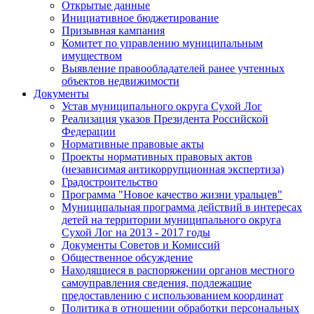
Открытые данные
Инициативное бюджетирование
Призывная кампания
Комитет по управлению муниципальным
имуществом
Выявление правообладателей ранее учтенных
объектов недвижимости
Документы
Устав муниципального округа Сухой Лог
Реализация указов Президента Российской
Федерации
Нормативные правовые акты
Проекты нормативных правовых актов
(независимая антикоррупционная экспертиза)
Градостроительство
Программа "Новое качество жизни уральцев"
Муниципальная программа действий в интересах
детей на территории муниципального округа
Сухой Лог на 2013 - 2017 годы
Документы Советов и Комиссий
Общественное обсуждение
Находящиеся в распоряжении органов местного
самоуправления сведения, подлежащие
предоставлению с использованием координат
Политика в отношении обработки персональных