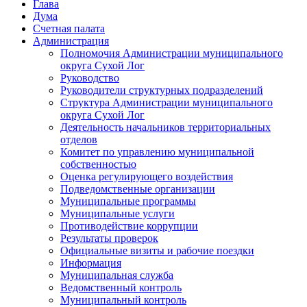
Глава
Дума
Счетная палата
Администрация
Полномочия Администрации муниципального
округа Сухой Лог
Руководство
Руководители структурных подразделений
Структура Администрации муниципального
округа Сухой Лог
Деятельность начальников территориальных
отделов
Комитет по управлению муниципальной
собственностью
Оценка регулирующего воздействия
Подведомственные организации
Муниципальные программы
Муниципальные услуги
Противодействие коррупции
Результаты проверок
Официальные визиты и рабочие поездки
Информация
Муниципальная служба
Ведомственный контроль
Муниципальный контроль