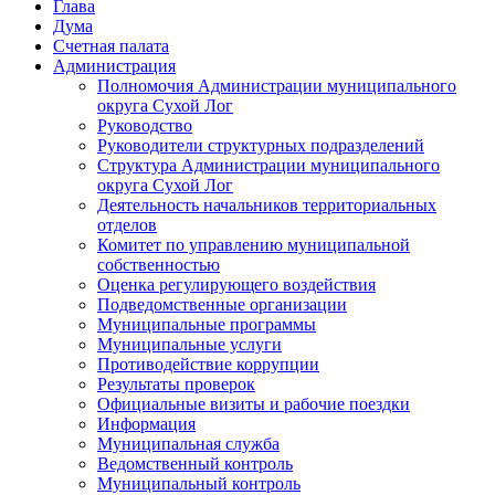
Глава
Дума
Счетная палата
Администрация
Полномочия Администрации муниципального
округа Сухой Лог
Руководство
Руководители структурных подразделений
Структура Администрации муниципального
округа Сухой Лог
Деятельность начальников территориальных
отделов
Комитет по управлению муниципальной
собственностью
Оценка регулирующего воздействия
Подведомственные организации
Муниципальные программы
Муниципальные услуги
Противодействие коррупции
Результаты проверок
Официальные визиты и рабочие поездки
Информация
Муниципальная служба
Ведомственный контроль
Муниципальный контроль