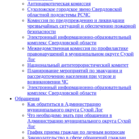
Антинаркотическая комиссия
Сухоложское городское звено Свердловской
областной подсистемы РСЧС
Комиссия по предупреждению и ликвидации
чрезвычайных ситуаций и обеспечению пожарной
безопасности
Электронный информационно-образовательный
комплекс Cвердловской области
Межведомственная комиссия по профилактике
правонарушений в муниципальном округе Сухой
Лог
Национальный антитеррористический комитет
Планирование мероприятий по эвакуации и
рассредоточению населения при угрозе и
возникновении ЧС
Электронный информационно-образовательный
комплекс Свердловской области
Обращения
Как обратиться в Администрацию
муниципального округа Сухой Лог
Что необходимо знать при обращении в
Администрацию муниципального округа Сухой
Лог
График приема граждан по личным вопросам
Законодательство в сфере обращений граждан