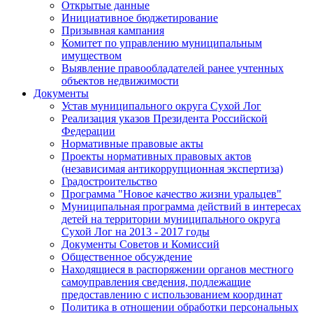
Открытые данные
Инициативное бюджетирование
Призывная кампания
Комитет по управлению муниципальным
имуществом
Выявление правообладателей ранее учтенных
объектов недвижимости
Документы
Устав муниципального округа Сухой Лог
Реализация указов Президента Российской
Федерации
Нормативные правовые акты
Проекты нормативных правовых актов
(независимая антикоррупционная экспертиза)
Градостроительство
Программа "Новое качество жизни уральцев"
Муниципальная программа действий в интересах
детей на территории муниципального округа
Сухой Лог на 2013 - 2017 годы
Документы Советов и Комиссий
Общественное обсуждение
Находящиеся в распоряжении органов местного
самоуправления сведения, подлежащие
предоставлению с использованием координат
Политика в отношении обработки персональных