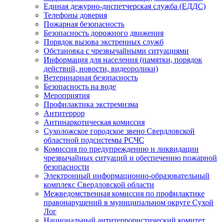
Единая дежурно-диспетчерская служба (ЕДДС)
Телефоны доверия
Пожарная безопасность
Безопасность дорожного движения
Порядок вызова экстренных служб
Обстановка с чрезвычайными ситуациями
Информация для населения (памятки, порядок
действий, новости, видеоролики)
Ветеринарная безопасность
Безопасность на воде
Мероприятия
Профилактика экстремизма
Антитеррор
Антинаркотическая комиссия
Сухоложское городское звено Свердловской
областной подсистемы РСЧС
Комиссия по предупреждению и ликвидации
чрезвычайных ситуаций и обеспечению пожарной
безопасности
Электронный информационно-образовательный
комплекс Cвердловской области
Межведомственная комиссия по профилактике
правонарушений в муниципальном округе Сухой
Лог
Национальный антитеррористический комитет