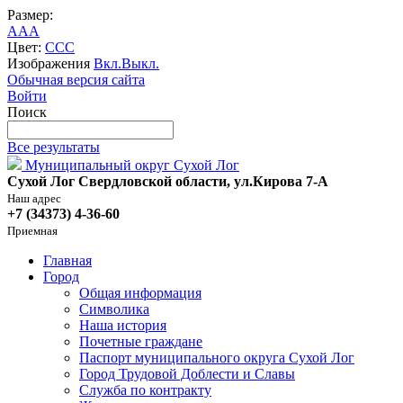
Размер:
A
A
A
Цвет:
C
C
C
Изображения
Вкл.
Выкл.
Обычная версия сайта
Войти
Поиск
Все результаты
Муниципальный округ Сухой Лог
Сухой Лог Свердловской области, ул.Кирова 7-А
Наш адрес
+7 (34373) 4-36-60
Приемная
Главная
Город
Общая информация
Символика
Наша история
Почетные граждане
Паспорт муниципального округа Сухой Лог
Город Трудовой Доблести и Славы
Служба по контракту