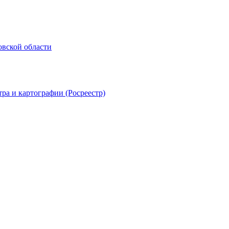
овской области
ра и картографии (Росреестр)