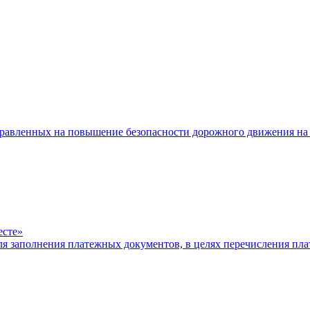
равленных на повышение безопасности дорожного движения на 
есте»
ля заполнения платежных документов, в целях перечисления п