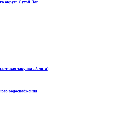
го округа Сухой Лог
отовая закупка - 3 лота)
ного водоснабжения