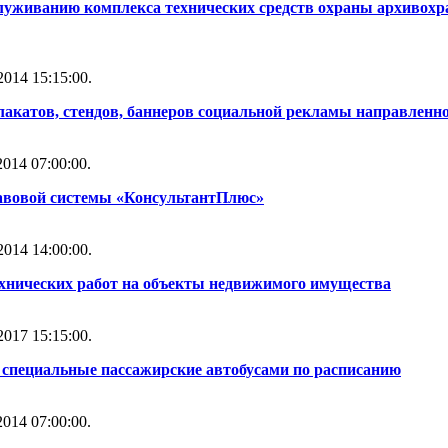
служиванию комплекса технических средств охраны архивох
014 15:15:00.
лакатов, стендов, баннеров социальной рекламы направленн
014 07:00:00.
авовой системы «КонсультантПлюс»
014 14:00:00.
ехнических работ на объекты недвижимого имущества
017 15:15:00.
 специальные пассажирские автобусами по расписанию
014 07:00:00.