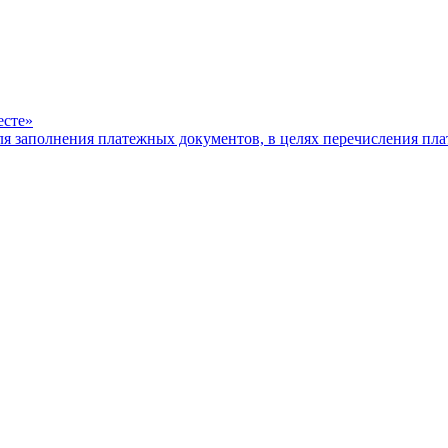
есте»
ля заполнения платежных документов, в целях перечисления п