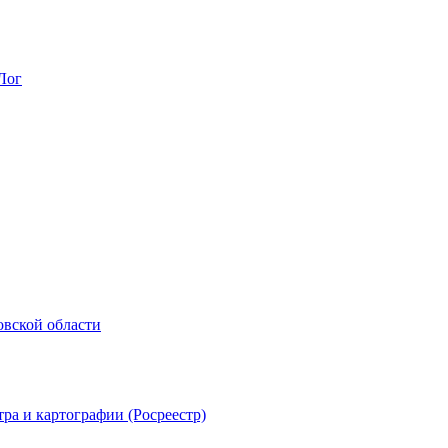
Лог
овской области
ра и картографии (Росреестр)