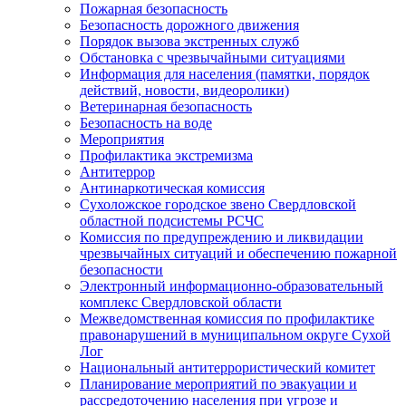
Пожарная безопасность
Безопасность дорожного движения
Порядок вызова экстренных служб
Обстановка с чрезвычайными ситуациями
Информация для населения (памятки, порядок
действий, новости, видеоролики)
Ветеринарная безопасность
Безопасность на воде
Мероприятия
Профилактика экстремизма
Антитеррор
Антинаркотическая комиссия
Сухоложское городское звено Свердловской
областной подсистемы РСЧС
Комиссия по предупреждению и ликвидации
чрезвычайных ситуаций и обеспечению пожарной
безопасности
Электронный информационно-образовательный
комплекс Cвердловской области
Межведомственная комиссия по профилактике
правонарушений в муниципальном округе Сухой
Лог
Национальный антитеррористический комитет
Планирование мероприятий по эвакуации и
рассредоточению населения при угрозе и