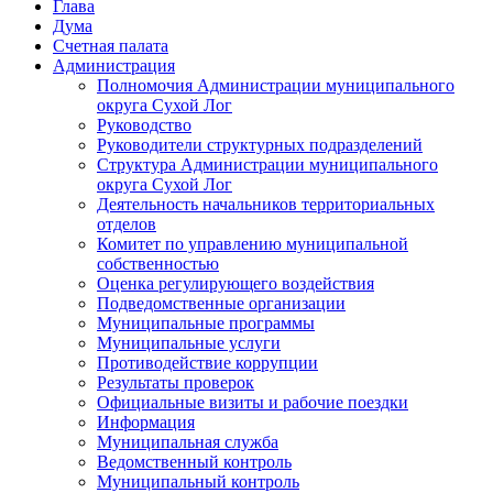
Глава
Дума
Счетная палата
Администрация
Полномочия Администрации муниципального
округа Сухой Лог
Руководство
Руководители структурных подразделений
Структура Администрации муниципального
округа Сухой Лог
Деятельность начальников территориальных
отделов
Комитет по управлению муниципальной
собственностью
Оценка регулирующего воздействия
Подведомственные организации
Муниципальные программы
Муниципальные услуги
Противодействие коррупции
Результаты проверок
Официальные визиты и рабочие поездки
Информация
Муниципальная служба
Ведомственный контроль
Муниципальный контроль