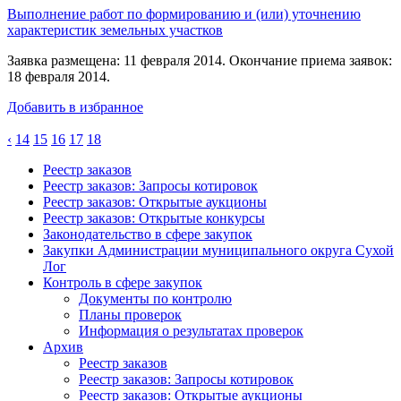
Выполнение работ по формированию и (или) уточнению
характеристик земельных участков
Заявка размещена: 11 февраля 2014. Окончание приема заявок:
18 февраля 2014.
Добавить в избранное
‹
14
15
16
17
18
Реестр заказов
Реестр заказов: Запросы котировок
Реестр заказов: Открытые аукционы
Реестр заказов: Открытые конкурсы
Законодательство в сфере закупок
Закупки Администрации муниципального округа Сухой
Лог
Контроль в сфере закупок
Документы по контролю
Планы проверок
Информация о результатах проверок
Архив
Реестр заказов
Реестр заказов: Запросы котировок
Реестр заказов: Открытые аукционы