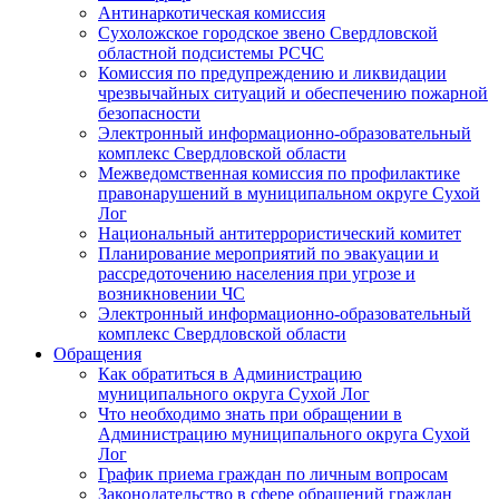
Антинаркотическая комиссия
Сухоложское городское звено Свердловской
областной подсистемы РСЧС
Комиссия по предупреждению и ликвидации
чрезвычайных ситуаций и обеспечению пожарной
безопасности
Электронный информационно-образовательный
комплекс Cвердловской области
Межведомственная комиссия по профилактике
правонарушений в муниципальном округе Сухой
Лог
Национальный антитеррористический комитет
Планирование мероприятий по эвакуации и
рассредоточению населения при угрозе и
возникновении ЧС
Электронный информационно-образовательный
комплекс Свердловской области
Обращения
Как обратиться в Администрацию
муниципального округа Сухой Лог
Что необходимо знать при обращении в
Администрацию муниципального округа Сухой
Лог
График приема граждан по личным вопросам
Законодательство в сфере обращений граждан