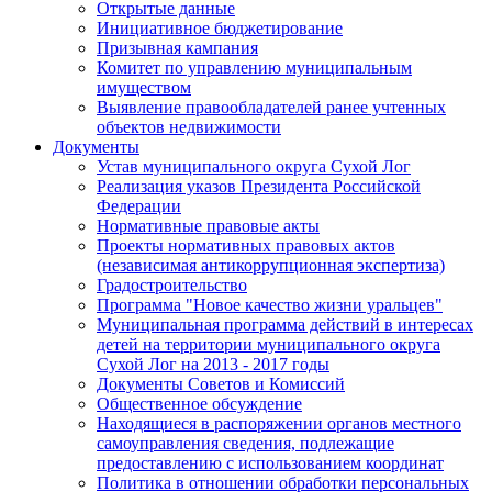
Открытые данные
Инициативное бюджетирование
Призывная кампания
Комитет по управлению муниципальным
имуществом
Выявление правообладателей ранее учтенных
объектов недвижимости
Документы
Устав муниципального округа Сухой Лог
Реализация указов Президента Российской
Федерации
Нормативные правовые акты
Проекты нормативных правовых актов
(независимая антикоррупционная экспертиза)
Градостроительство
Программа "Новое качество жизни уральцев"
Муниципальная программа действий в интересах
детей на территории муниципального округа
Сухой Лог на 2013 - 2017 годы
Документы Советов и Комиссий
Общественное обсуждение
Находящиеся в распоряжении органов местного
самоуправления сведения, подлежащие
предоставлению с использованием координат
Политика в отношении обработки персональных