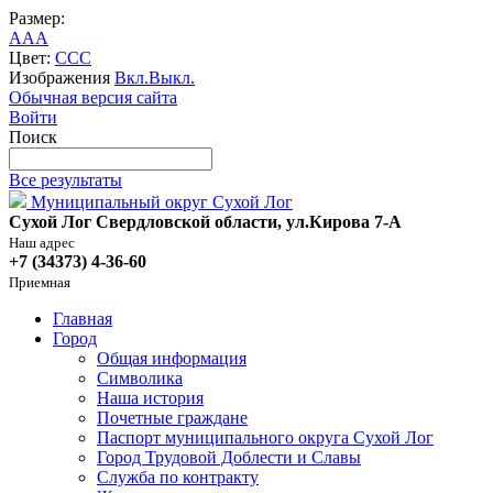
Размер:
A
A
A
Цвет:
C
C
C
Изображения
Вкл.
Выкл.
Обычная версия сайта
Войти
Поиск
Все результаты
Муниципальный округ Сухой Лог
Сухой Лог Свердловской области, ул.Кирова 7-А
Наш адрес
+7 (34373) 4-36-60
Приемная
Главная
Город
Общая информация
Символика
Наша история
Почетные граждане
Паспорт муниципального округа Сухой Лог
Город Трудовой Доблести и Славы
Служба по контракту