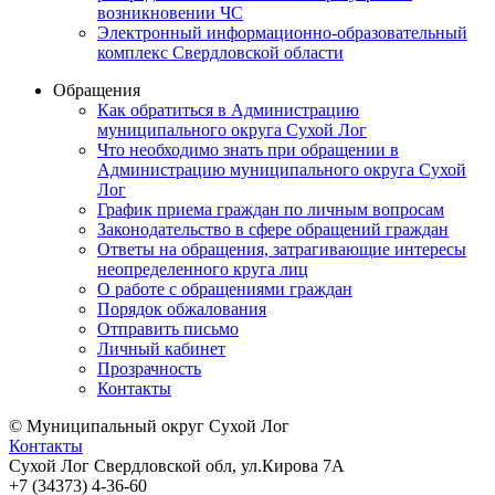
возникновении ЧС
Электронный информационно-образовательный
комплекс Свердловской области
Обращения
Как обратиться в Администрацию
муниципального округа Сухой Лог
Что необходимо знать при обращении в
Администрацию муниципального округа Сухой
Лог
График приема граждан по личным вопросам
Законодательство в сфере обращений граждан
Ответы на обращения, затрагивающие интересы
неопределенного круга лиц
О работе с обращениями граждан
Порядок обжалования
Отправить письмо
Личный кабинет
Прозрачность
Контакты
© Муниципальный округ Сухой Лог
Контакты
Сухой Лог Свердловской обл, ул.Кирова 7А
+7 (34373) 4-36-60