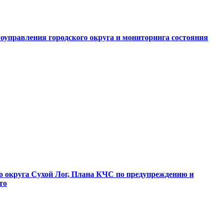
оуправления городского округа и мониторинга состояния
о округа Сухой Лог, Плана КЧС по предупреждению и
то