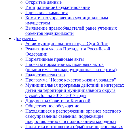
Открытые данные
Инициативное бюджетирование
Призывная кампания
Комитет по управлению муниципальным
имуществом
Выявление правообладателей ранее учтенных
объектов недвижимости
Документы
Устав муниципального округа Сухой Лог
Реализация указов Президента Российской
Федерации
Нормативные правовые акты
Проекты нормативных правовых актов
(независимая антикоррупционная экспертиза)
Градостроительство
Программа "Новое качество жизни уральцев"
Муниципальная программа действий в интересах
детей на территории муниципального округа
Сухой Лог на 2013 - 2017 годы
Документы Советов и Комиссий
Общественное обсуждение
Находящиеся в распоряжении органов местного
самоуправления сведения, подлежащие
предоставлению с использованием координат
Политика в отношении обработки персональных