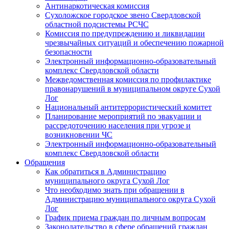
Антинаркотическая комиссия
Сухоложское городское звено Свердловской
областной подсистемы РСЧС
Комиссия по предупреждению и ликвидации
чрезвычайных ситуаций и обеспечению пожарной
безопасности
Электронный информационно-образовательный
комплекс Cвердловской области
Межведомственная комиссия по профилактике
правонарушений в муниципальном округе Сухой
Лог
Национальный антитеррористический комитет
Планирование мероприятий по эвакуации и
рассредоточению населения при угрозе и
возникновении ЧС
Электронный информационно-образовательный
комплекс Свердловской области
Обращения
Как обратиться в Администрацию
муниципального округа Сухой Лог
Что необходимо знать при обращении в
Администрацию муниципального округа Сухой
Лог
График приема граждан по личным вопросам
Законодательство в сфере обращений граждан