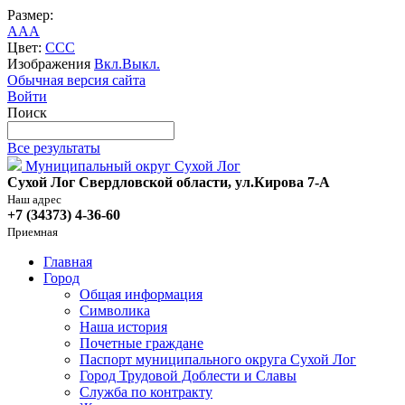
Размер:
A
A
A
Цвет:
C
C
C
Изображения
Вкл.
Выкл.
Обычная версия сайта
Войти
Поиск
Все результаты
Муниципальный округ Сухой Лог
Сухой Лог Свердловской области, ул.Кирова 7-А
Наш адрес
+7 (34373) 4-36-60
Приемная
Главная
Город
Общая информация
Символика
Наша история
Почетные граждане
Паспорт муниципального округа Сухой Лог
Город Трудовой Доблести и Славы
Служба по контракту