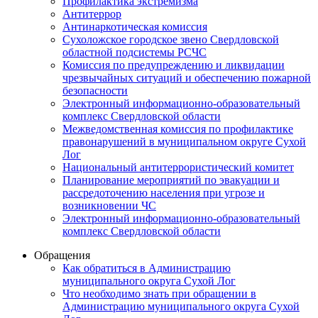
Профилактика экстремизма
Антитеррор
Антинаркотическая комиссия
Сухоложское городское звено Свердловской
областной подсистемы РСЧС
Комиссия по предупреждению и ликвидации
чрезвычайных ситуаций и обеспечению пожарной
безопасности
Электронный информационно-образовательный
комплекс Cвердловской области
Межведомственная комиссия по профилактике
правонарушений в муниципальном округе Сухой
Лог
Национальный антитеррористический комитет
Планирование мероприятий по эвакуации и
рассредоточению населения при угрозе и
возникновении ЧС
Электронный информационно-образовательный
комплекс Свердловской области
Обращения
Как обратиться в Администрацию
муниципального округа Сухой Лог
Что необходимо знать при обращении в
Администрацию муниципального округа Сухой