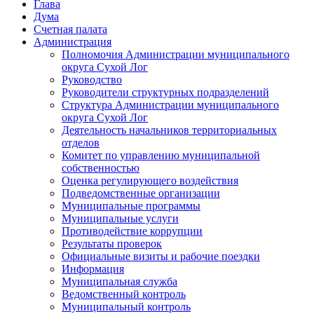
Глава
Дума
Счетная палата
Администрация
Полномочия Администрации муниципального
округа Сухой Лог
Руководство
Руководители структурных подразделений
Структура Администрации муниципального
округа Сухой Лог
Деятельность начальников территориальных
отделов
Комитет по управлению муниципальной
собственностью
Оценка регулирующего воздействия
Подведомственные организации
Муниципальные программы
Муниципальные услуги
Противодействие коррупции
Результаты проверок
Официальные визиты и рабочие поездки
Информация
Муниципальная служба
Ведомственный контроль
Муниципальный контроль