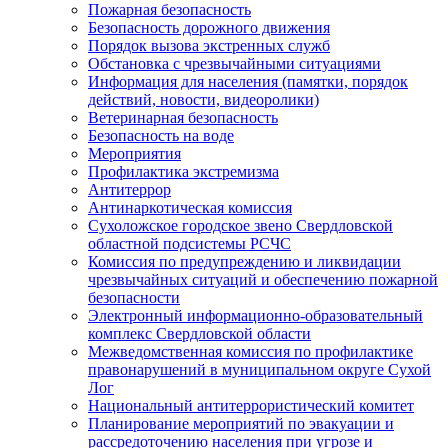
Пожарная безопасность
Безопасность дорожного движения
Порядок вызова экстренных служб
Обстановка с чрезвычайными ситуациями
Информация для населения (памятки, порядок
действий, новости, видеоролики)
Ветеринарная безопасность
Безопасность на воде
Мероприятия
Профилактика экстремизма
Антитеррор
Антинаркотическая комиссия
Сухоложское городское звено Свердловской
областной подсистемы РСЧС
Комиссия по предупреждению и ликвидации
чрезвычайных ситуаций и обеспечению пожарной
безопасности
Электронный информационно-образовательный
комплекс Cвердловской области
Межведомственная комиссия по профилактике
правонарушений в муниципальном округе Сухой
Лог
Национальный антитеррористический комитет
Планирование мероприятий по эвакуации и
рассредоточению населения при угрозе и