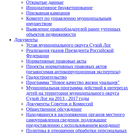
Открытые данные
Инициативное бюджетирование
Призывная кампания
Комитет по управлению муниципальным
имуществом
Выявление правообладателей ранее учтенных
объектов недвижимости
Документы
Устав муниципального округа Сухой Лог
Реализация указов Президента Российской
Федерации
Нормативные правовые акты
Проекты нормативных правовых актов
(независимая антикоррупционная экспертиза)
Градостроительство
Программа "Новое качество жизни уральцев"
Муниципальная программа действий в интересах
детей на территории муниципального округа
Сухой Лог на 2013 - 2017 годы
Документы Советов и Комиссий
Общественное обсуждение
Находящиеся в распоряжении органов местного
самоуправления сведения, подлежащие
предоставлению с использованием координат
Политика в отношении обработки персональных