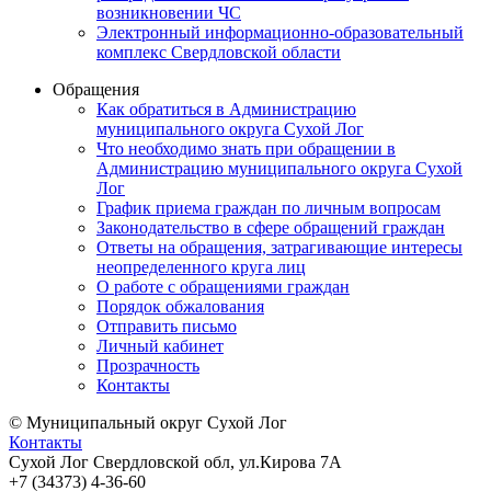
возникновении ЧС
Электронный информационно-образовательный
комплекс Свердловской области
Обращения
Как обратиться в Администрацию
муниципального округа Сухой Лог
Что необходимо знать при обращении в
Администрацию муниципального округа Сухой
Лог
График приема граждан по личным вопросам
Законодательство в сфере обращений граждан
Ответы на обращения, затрагивающие интересы
неопределенного круга лиц
О работе с обращениями граждан
Порядок обжалования
Отправить письмо
Личный кабинет
Прозрачность
Контакты
© Муниципальный округ Сухой Лог
Контакты
Сухой Лог Свердловской обл, ул.Кирова 7А
+7 (34373) 4-36-60