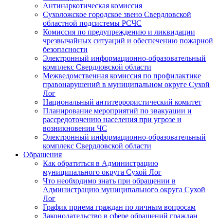
Антинаркотическая комиссия
Сухоложское городское звено Свердловской
областной подсистемы РСЧС
Комиссия по предупреждению и ликвидации
чрезвычайных ситуаций и обеспечению пожарной
безопасности
Электронный информационно-образовательный
комплекс Cвердловской области
Межведомственная комиссия по профилактике
правонарушений в муниципальном округе Сухой
Лог
Национальный антитеррористический комитет
Планирование мероприятий по эвакуации и
рассредоточению населения при угрозе и
возникновении ЧС
Электронный информационно-образовательный
комплекс Свердловской области
Обращения
Как обратиться в Администрацию
муниципального округа Сухой Лог
Что необходимо знать при обращении в
Администрацию муниципального округа Сухой
Лог
График приема граждан по личным вопросам
Законодательство в сфере обращений граждан