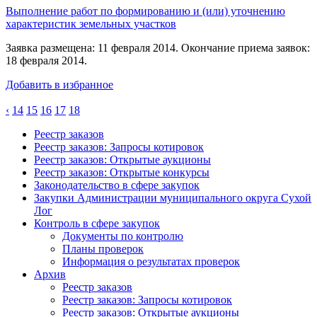
Выполнение работ по формированию и (или) уточнению
характеристик земельных участков
Заявка размещена: 11 февраля 2014. Окончание приема заявок:
18 февраля 2014.
Добавить в избранное
‹
14
15
16
17
18
Реестр заказов
Реестр заказов: Запросы котировок
Реестр заказов: Открытые аукционы
Реестр заказов: Открытые конкурсы
Законодательство в сфере закупок
Закупки Администрации муниципального округа Сухой
Лог
Контроль в сфере закупок
Документы по контролю
Планы проверок
Информация о результатах проверок
Архив
Реестр заказов
Реестр заказов: Запросы котировок
Реестр заказов: Открытые аукционы