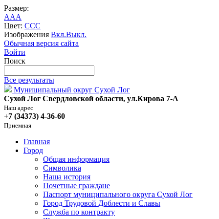
Размер:
A
A
A
Цвет:
C
C
C
Изображения
Вкл.
Выкл.
Обычная версия сайта
Войти
Поиск
Все результаты
Муниципальный округ Сухой Лог
Сухой Лог Свердловской области, ул.Кирова 7-А
Наш адрес
+7 (34373) 4-36-60
Приемная
Главная
Город
Общая информация
Символика
Наша история
Почетные граждане
Паспорт муниципального округа Сухой Лог
Город Трудовой Доблести и Славы
Служба по контракту