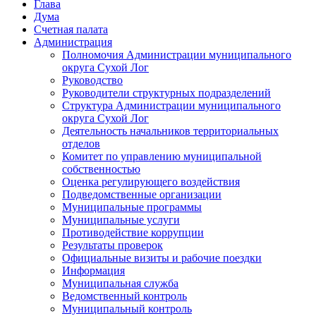
Глава
Дума
Счетная палата
Администрация
Полномочия Администрации муниципального
округа Сухой Лог
Руководство
Руководители структурных подразделений
Структура Администрации муниципального
округа Сухой Лог
Деятельность начальников территориальных
отделов
Комитет по управлению муниципальной
собственностью
Оценка регулирующего воздействия
Подведомственные организации
Муниципальные программы
Муниципальные услуги
Противодействие коррупции
Результаты проверок
Официальные визиты и рабочие поездки
Информация
Муниципальная служба
Ведомственный контроль
Муниципальный контроль