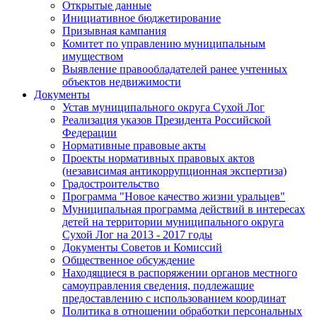
Открытые данные
Инициативное бюджетирование
Призывная кампания
Комитет по управлению муниципальным
имуществом
Выявление правообладателей ранее учтенных
объектов недвижимости
Документы
Устав муниципального округа Сухой Лог
Реализация указов Президента Российской
Федерации
Нормативные правовые акты
Проекты нормативных правовых актов
(независимая антикоррупционная экспертиза)
Градостроительство
Программа "Новое качество жизни уральцев"
Муниципальная программа действий в интересах
детей на территории муниципального округа
Сухой Лог на 2013 - 2017 годы
Документы Советов и Комиссий
Общественное обсуждение
Находящиеся в распоряжении органов местного
самоуправления сведения, подлежащие
предоставлению с использованием координат
Политика в отношении обработки персональных