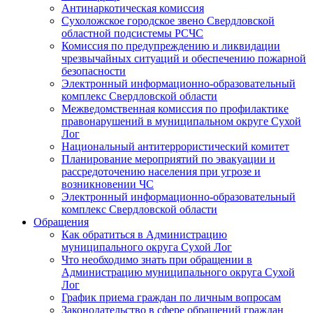
Антинаркотическая комиссия
Сухоложское городское звено Свердловской
областной подсистемы РСЧС
Комиссия по предупреждению и ликвидации
чрезвычайных ситуаций и обеспечению пожарной
безопасности
Электронный информационно-образовательный
комплекс Cвердловской области
Межведомственная комиссия по профилактике
правонарушений в муниципальном округе Сухой
Лог
Национальный антитеррористический комитет
Планирование мероприятий по эвакуации и
рассредоточению населения при угрозе и
возникновении ЧС
Электронный информационно-образовательный
комплекс Свердловской области
Обращения
Как обратиться в Администрацию
муниципального округа Сухой Лог
Что необходимо знать при обращении в
Администрацию муниципального округа Сухой
Лог
График приема граждан по личным вопросам
Законодательство в сфере обращений граждан