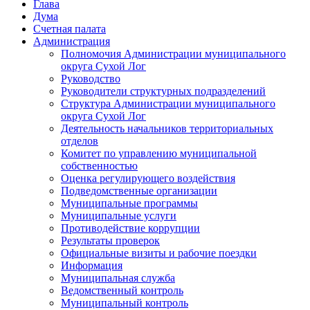
Глава
Дума
Счетная палата
Администрация
Полномочия Администрации муниципального
округа Сухой Лог
Руководство
Руководители структурных подразделений
Структура Администрации муниципального
округа Сухой Лог
Деятельность начальников территориальных
отделов
Комитет по управлению муниципальной
собственностью
Оценка регулирующего воздействия
Подведомственные организации
Муниципальные программы
Муниципальные услуги
Противодействие коррупции
Результаты проверок
Официальные визиты и рабочие поездки
Информация
Муниципальная служба
Ведомственный контроль
Муниципальный контроль