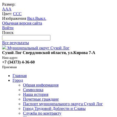
Размер:
A
A
A
Цвет:
C
C
C
Изображения
Вкл.
Выкл.
Обычная версия сайта
Войти
Поиск
Все результаты
Муниципальный округ Сухой Лог
Сухой Лог Свердловской области, ул.Кирова 7-А
Наш адрес
+7 (34373) 4-36-60
Приемная
Главная
Город
Общая информация
Символика
Наша история
Почетные граждане
Паспорт муниципального округа Сухой Лог
Город Трудовой Доблести и Славы
Служба по контракту