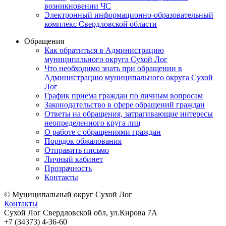
возникновении ЧС
Электронный информационно-образовательный
комплекс Свердловской области
Обращения
Как обратиться в Администрацию
муниципального округа Сухой Лог
Что необходимо знать при обращении в
Администрацию муниципального округа Сухой
Лог
График приема граждан по личным вопросам
Законодательство в сфере обращений граждан
Ответы на обращения, затрагивающие интересы
неопределенного круга лиц
О работе с обращениями граждан
Порядок обжалования
Отправить письмо
Личный кабинет
Прозрачность
Контакты
© Муниципальный округ Сухой Лог
Контакты
Сухой Лог Свердловской обл, ул.Кирова 7А
+7 (34373) 4-36-60