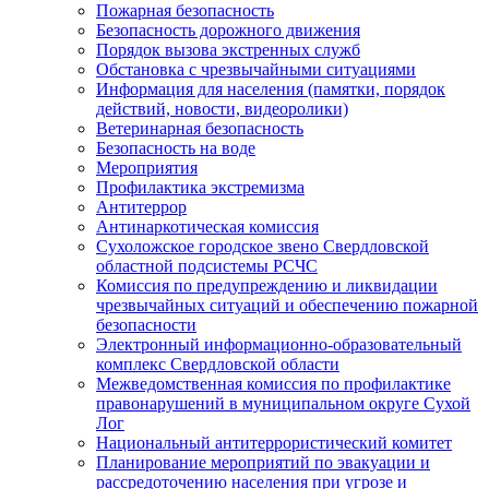
Пожарная безопасность
Безопасность дорожного движения
Порядок вызова экстренных служб
Обстановка с чрезвычайными ситуациями
Информация для населения (памятки, порядок
действий, новости, видеоролики)
Ветеринарная безопасность
Безопасность на воде
Мероприятия
Профилактика экстремизма
Антитеррор
Антинаркотическая комиссия
Сухоложское городское звено Свердловской
областной подсистемы РСЧС
Комиссия по предупреждению и ликвидации
чрезвычайных ситуаций и обеспечению пожарной
безопасности
Электронный информационно-образовательный
комплекс Cвердловской области
Межведомственная комиссия по профилактике
правонарушений в муниципальном округе Сухой
Лог
Национальный антитеррористический комитет
Планирование мероприятий по эвакуации и
рассредоточению населения при угрозе и