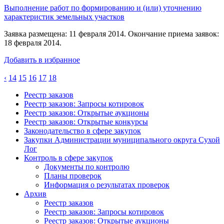
Выполнение работ по формированию и (или) уточнению
характеристик земельных участков
Заявка размещена: 11 февраля 2014. Окончание приема заявок:
18 февраля 2014.
Добавить в избранное
‹
14
15
16
17
18
Реестр заказов
Реестр заказов: Запросы котировок
Реестр заказов: Открытые аукционы
Реестр заказов: Открытые конкурсы
Законодательство в сфере закупок
Закупки Администрации муниципального округа Сухой
Лог
Контроль в сфере закупок
Документы по контролю
Планы проверок
Информация о результатах проверок
Архив
Реестр заказов
Реестр заказов: Запросы котировок
Реестр заказов: Открытые аукционы