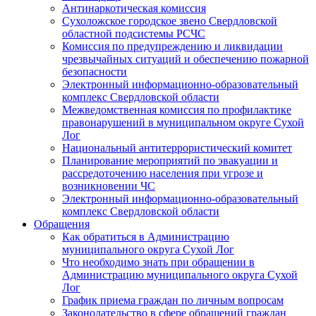
Антинаркотическая комиссия
Сухоложское городское звено Свердловской
областной подсистемы РСЧС
Комиссия по предупреждению и ликвидации
чрезвычайных ситуаций и обеспечению пожарной
безопасности
Электронный информационно-образовательный
комплекс Cвердловской области
Межведомственная комиссия по профилактике
правонарушений в муниципальном округе Сухой
Лог
Национальный антитеррористический комитет
Планирование мероприятий по эвакуации и
рассредоточению населения при угрозе и
возникновении ЧС
Электронный информационно-образовательный
комплекс Свердловской области
Обращения
Как обратиться в Администрацию
муниципального округа Сухой Лог
Что необходимо знать при обращении в
Администрацию муниципального округа Сухой
Лог
График приема граждан по личным вопросам
Законодательство в сфере обращений граждан