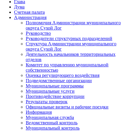
Глава
Дума
Счетная палата
Администрация
Полномочия Администрации муниципального
округа Сухой Лог
Руководство
Руководители структурных подразделений
Структура Администрации муниципального
округа Сухой Лог
Деятельность начальников территориальных
отделов
Комитет по управлению муниципальной
собственностью
Оценка регулирующего воздействия
Подведомственные организации
Муниципальные программы
Муниципальные услуги
Противодействие коррупции
Результаты проверок
Официальные визиты и рабочие поездки
Информация
Муниципальная служба
Ведомственный контроль
Муниципальный контроль