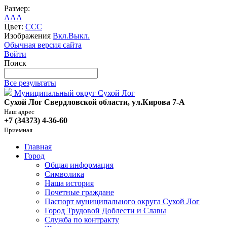
Размер:
A
A
A
Цвет:
C
C
C
Изображения
Вкл.
Выкл.
Обычная версия сайта
Войти
Поиск
Все результаты
Муниципальный округ Сухой Лог
Сухой Лог Свердловской области, ул.Кирова 7-А
Наш адрес
+7 (34373) 4-36-60
Приемная
Главная
Город
Общая информация
Символика
Наша история
Почетные граждане
Паспорт муниципального округа Сухой Лог
Город Трудовой Доблести и Славы
Служба по контракту