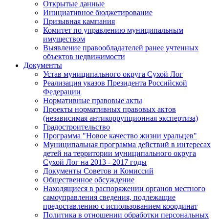
Открытые данные
Инициативное бюджетирование
Призывная кампания
Комитет по управлению муниципальным
имуществом
Выявление правообладателей ранее учтенных
объектов недвижимости
Документы
Устав муниципального округа Сухой Лог
Реализация указов Президента Российской
Федерации
Нормативные правовые акты
Проекты нормативных правовых актов
(независимая антикоррупционная экспертиза)
Градостроительство
Программа "Новое качество жизни уральцев"
Муниципальная программа действий в интересах
детей на территории муниципального округа
Сухой Лог на 2013 - 2017 годы
Документы Советов и Комиссий
Общественное обсуждение
Находящиеся в распоряжении органов местного
самоуправления сведения, подлежащие
предоставлению с использованием координат
Политика в отношении обработки персональных