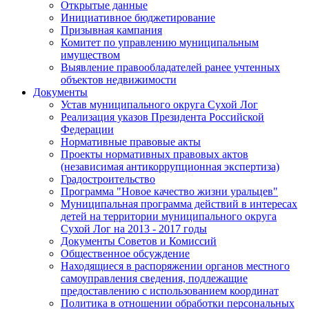
Открытые данные
Инициативное бюджетирование
Призывная кампания
Комитет по управлению муниципальным
имуществом
Выявление правообладателей ранее учтенных
объектов недвижимости
Документы
Устав муниципального округа Сухой Лог
Реализация указов Президента Российской
Федерации
Нормативные правовые акты
Проекты нормативных правовых актов
(независимая антикоррупционная экспертиза)
Градостроительство
Программа "Новое качество жизни уральцев"
Муниципальная программа действий в интересах
детей на территории муниципального округа
Сухой Лог на 2013 - 2017 годы
Документы Советов и Комиссий
Общественное обсуждение
Находящиеся в распоряжении органов местного
самоуправления сведения, подлежащие
предоставлению с использованием координат
Политика в отношении обработки персональных