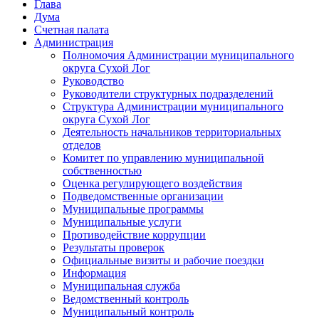
Глава
Дума
Счетная палата
Администрация
Полномочия Администрации муниципального
округа Сухой Лог
Руководство
Руководители структурных подразделений
Структура Администрации муниципального
округа Сухой Лог
Деятельность начальников территориальных
отделов
Комитет по управлению муниципальной
собственностью
Оценка регулирующего воздействия
Подведомственные организации
Муниципальные программы
Муниципальные услуги
Противодействие коррупции
Результаты проверок
Официальные визиты и рабочие поездки
Информация
Муниципальная служба
Ведомственный контроль
Муниципальный контроль