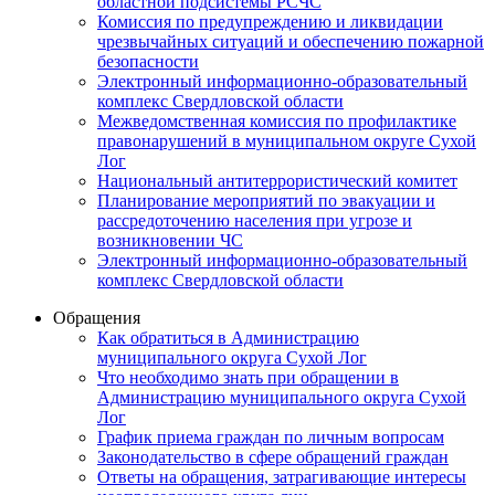
областной подсистемы РСЧС
Комиссия по предупреждению и ликвидации
чрезвычайных ситуаций и обеспечению пожарной
безопасности
Электронный информационно-образовательный
комплекс Cвердловской области
Межведомственная комиссия по профилактике
правонарушений в муниципальном округе Сухой
Лог
Национальный антитеррористический комитет
Планирование мероприятий по эвакуации и
рассредоточению населения при угрозе и
возникновении ЧС
Электронный информационно-образовательный
комплекс Свердловской области
Обращения
Как обратиться в Администрацию
муниципального округа Сухой Лог
Что необходимо знать при обращении в
Администрацию муниципального округа Сухой
Лог
График приема граждан по личным вопросам
Законодательство в сфере обращений граждан
Ответы на обращения, затрагивающие интересы