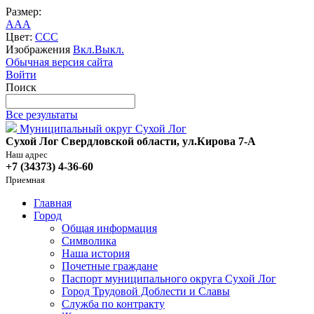
Размер:
A
A
A
Цвет:
C
C
C
Изображения
Вкл.
Выкл.
Обычная версия сайта
Войти
Поиск
Все результаты
Муниципальный округ Сухой Лог
Сухой Лог Свердловской области, ул.Кирова 7-А
Наш адрес
+7 (34373) 4-36-60
Приемная
Главная
Город
Общая информация
Символика
Наша история
Почетные граждане
Паспорт муниципального округа Сухой Лог
Город Трудовой Доблести и Славы
Служба по контракту