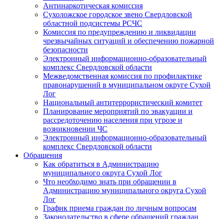
Антинаркотическая комиссия
Сухоложское городское звено Свердловской
областной подсистемы РСЧС
Комиссия по предупреждению и ликвидации
чрезвычайных ситуаций и обеспечению пожарной
безопасности
Электронный информационно-образовательный
комплекс Cвердловской области
Межведомственная комиссия по профилактике
правонарушений в муниципальном округе Сухой
Лог
Национальный антитеррористический комитет
Планирование мероприятий по эвакуации и
рассредоточению населения при угрозе и
возникновении ЧС
Электронный информационно-образовательный
комплекс Свердловской области
Обращения
Как обратиться в Администрацию
муниципального округа Сухой Лог
Что необходимо знать при обращении в
Администрацию муниципального округа Сухой
Лог
График приема граждан по личным вопросам
Законодательство в сфере обращений граждан