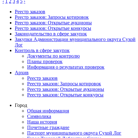
‹
1
2
3
4
5
›
Реестр заказов
Реестр заказов: Запросы котировок
Реестр заказов: Открытые аукционы
Реестр заказов: Открытые конкурсы
Законодательство в сфере закупок
Закупки Администрации муниципального округа Сухой
Лог
Контроль в сфере закупок
Документы по контролю
Планы проверок
Информация о результатах проверок
Архив
Реестр заказов
Реестр заказов: Запросы котировок
Реестр заказов: Открытые аукционы
Реестр заказов: Открытые конкурсы
Город
Общая информация
Символика
Наша история
Почетные граждане
Паспорт муниципального округа Сухой Лог