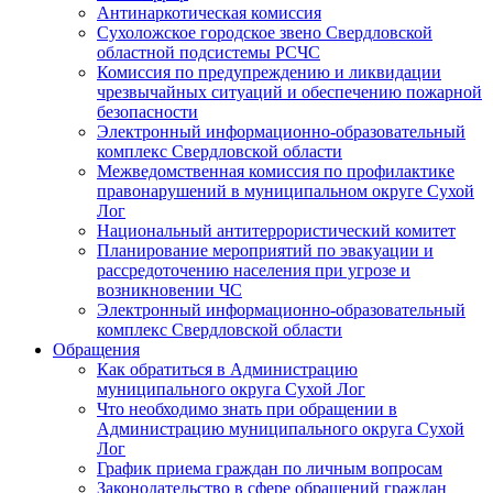
Антинаркотическая комиссия
Сухоложское городское звено Свердловской
областной подсистемы РСЧС
Комиссия по предупреждению и ликвидации
чрезвычайных ситуаций и обеспечению пожарной
безопасности
Электронный информационно-образовательный
комплекс Cвердловской области
Межведомственная комиссия по профилактике
правонарушений в муниципальном округе Сухой
Лог
Национальный антитеррористический комитет
Планирование мероприятий по эвакуации и
рассредоточению населения при угрозе и
возникновении ЧС
Электронный информационно-образовательный
комплекс Свердловской области
Обращения
Как обратиться в Администрацию
муниципального округа Сухой Лог
Что необходимо знать при обращении в
Администрацию муниципального округа Сухой
Лог
График приема граждан по личным вопросам
Законодательство в сфере обращений граждан