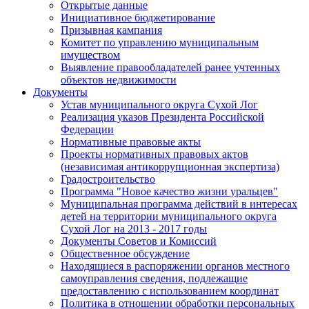
Открытые данные
Инициативное бюджетирование
Призывная кампания
Комитет по управлению муниципальным
имуществом
Выявление правообладателей ранее учтенных
объектов недвижимости
Документы
Устав муниципального округа Сухой Лог
Реализация указов Президента Российской
Федерации
Нормативные правовые акты
Проекты нормативных правовых актов
(независимая антикоррупционная экспертиза)
Градостроительство
Программа "Новое качество жизни уральцев"
Муниципальная программа действий в интересах
детей на территории муниципального округа
Сухой Лог на 2013 - 2017 годы
Документы Советов и Комиссий
Общественное обсуждение
Находящиеся в распоряжении органов местного
самоуправления сведения, подлежащие
предоставлению с использованием координат
Политика в отношении обработки персональных