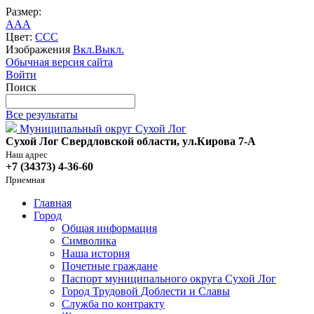
Размер:
A
A
A
Цвет:
C
C
C
Изображения
Вкл.
Выкл.
Обычная версия сайта
Войти
Поиск
Все результаты
Муниципальный округ Сухой Лог
Сухой Лог Свердловской области, ул.Кирова 7-А
Наш адрес
+7 (34373) 4-36-60
Приемная
Главная
Город
Общая информация
Символика
Наша история
Почетные граждане
Паспорт муниципального округа Сухой Лог
Город Трудовой Доблести и Славы
Служба по контракту