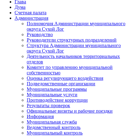
Глава
Дума
Счетная палата
Администрация
Полномочия Администрации муниципального
округа Сухой Лог
Руководство
Руководители структурных подразделений
Структура Администрации муниципального
округа Сухой Лог
Деятельность начальников территориальных
отделов
Комитет по управлению муниципальной
собственностью
Оценка регулирующего воздействия
Подведомственные организации
Муниципальные программы
Муниципальные услуги
Противодействие коррупции
Результаты проверок
Официальные визиты и рабочие поездки
Информация
Муниципальная служба
Ведомственный контроль
Муниципальный контроль