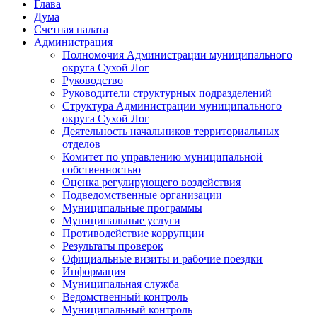
Глава
Дума
Счетная палата
Администрация
Полномочия Администрации муниципального
округа Сухой Лог
Руководство
Руководители структурных подразделений
Структура Администрации муниципального
округа Сухой Лог
Деятельность начальников территориальных
отделов
Комитет по управлению муниципальной
собственностью
Оценка регулирующего воздействия
Подведомственные организации
Муниципальные программы
Муниципальные услуги
Противодействие коррупции
Результаты проверок
Официальные визиты и рабочие поездки
Информация
Муниципальная служба
Ведомственный контроль
Муниципальный контроль