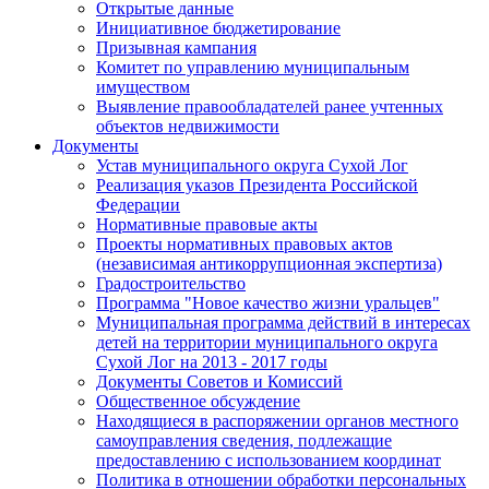
Открытые данные
Инициативное бюджетирование
Призывная кампания
Комитет по управлению муниципальным
имуществом
Выявление правообладателей ранее учтенных
объектов недвижимости
Документы
Устав муниципального округа Сухой Лог
Реализация указов Президента Российской
Федерации
Нормативные правовые акты
Проекты нормативных правовых актов
(независимая антикоррупционная экспертиза)
Градостроительство
Программа "Новое качество жизни уральцев"
Муниципальная программа действий в интересах
детей на территории муниципального округа
Сухой Лог на 2013 - 2017 годы
Документы Советов и Комиссий
Общественное обсуждение
Находящиеся в распоряжении органов местного
самоуправления сведения, подлежащие
предоставлению с использованием координат
Политика в отношении обработки персональных