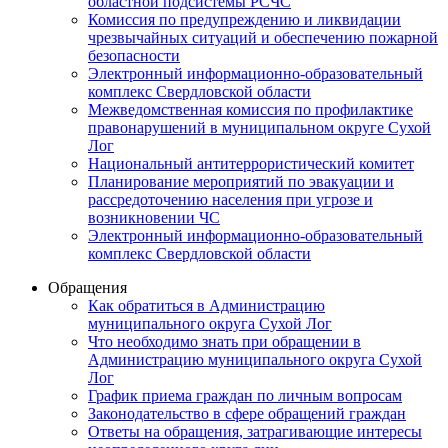
областной подсистемы РСЧС
Комиссия по предупреждению и ликвидации
чрезвычайных ситуаций и обеспечению пожарной
безопасности
Электронный информационно-образовательный
комплекс Cвердловской области
Межведомственная комиссия по профилактике
правонарушений в муниципальном округе Сухой
Лог
Национальный антитеррористический комитет
Планирование мероприятий по эвакуации и
рассредоточению населения при угрозе и
возникновении ЧС
Электронный информационно-образовательный
комплекс Свердловской области
Обращения
Как обратиться в Администрацию
муниципального округа Сухой Лог
Что необходимо знать при обращении в
Администрацию муниципального округа Сухой
Лог
График приема граждан по личным вопросам
Законодательство в сфере обращений граждан
Ответы на обращения, затрагивающие интересы