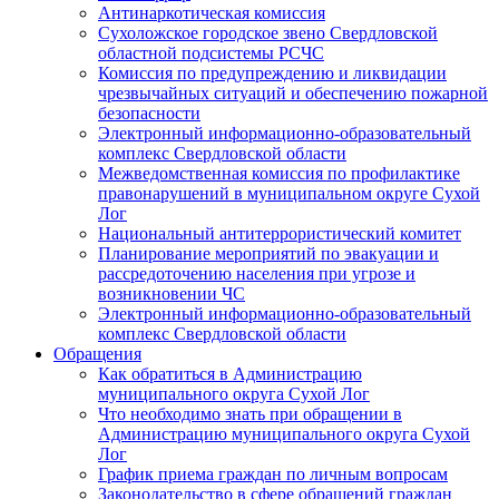
Антинаркотическая комиссия
Сухоложское городское звено Свердловской
областной подсистемы РСЧС
Комиссия по предупреждению и ликвидации
чрезвычайных ситуаций и обеспечению пожарной
безопасности
Электронный информационно-образовательный
комплекс Cвердловской области
Межведомственная комиссия по профилактике
правонарушений в муниципальном округе Сухой
Лог
Национальный антитеррористический комитет
Планирование мероприятий по эвакуации и
рассредоточению населения при угрозе и
возникновении ЧС
Электронный информационно-образовательный
комплекс Свердловской области
Обращения
Как обратиться в Администрацию
муниципального округа Сухой Лог
Что необходимо знать при обращении в
Администрацию муниципального округа Сухой
Лог
График приема граждан по личным вопросам
Законодательство в сфере обращений граждан