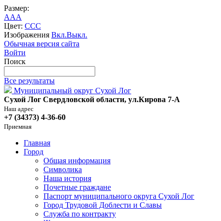
Размер:
A
A
A
Цвет:
C
C
C
Изображения
Вкл.
Выкл.
Обычная версия сайта
Войти
Поиск
Все результаты
Муниципальный округ Сухой Лог
Сухой Лог Свердловской области, ул.Кирова 7-А
Наш адрес
+7 (34373) 4-36-60
Приемная
Главная
Город
Общая информация
Символика
Наша история
Почетные граждане
Паспорт муниципального округа Сухой Лог
Город Трудовой Доблести и Славы
Служба по контракту