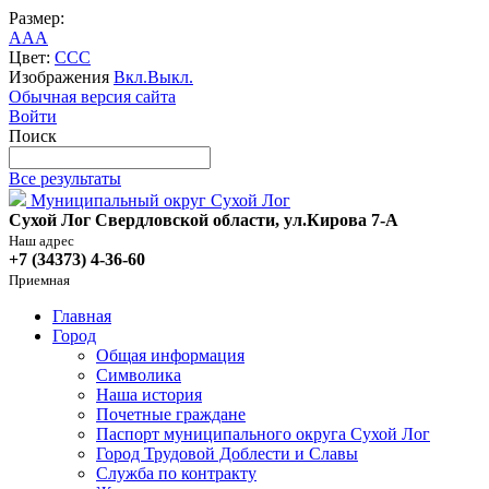
Размер:
A
A
A
Цвет:
C
C
C
Изображения
Вкл.
Выкл.
Обычная версия сайта
Войти
Поиск
Все результаты
Муниципальный округ Сухой Лог
Сухой Лог Свердловской области, ул.Кирова 7-А
Наш адрес
+7 (34373) 4-36-60
Приемная
Главная
Город
Общая информация
Символика
Наша история
Почетные граждане
Паспорт муниципального округа Сухой Лог
Город Трудовой Доблести и Славы
Служба по контракту