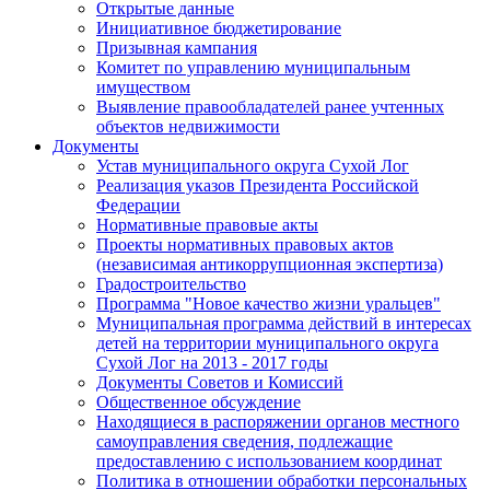
Открытые данные
Инициативное бюджетирование
Призывная кампания
Комитет по управлению муниципальным
имуществом
Выявление правообладателей ранее учтенных
объектов недвижимости
Документы
Устав муниципального округа Сухой Лог
Реализация указов Президента Российской
Федерации
Нормативные правовые акты
Проекты нормативных правовых актов
(независимая антикоррупционная экспертиза)
Градостроительство
Программа "Новое качество жизни уральцев"
Муниципальная программа действий в интересах
детей на территории муниципального округа
Сухой Лог на 2013 - 2017 годы
Документы Советов и Комиссий
Общественное обсуждение
Находящиеся в распоряжении органов местного
самоуправления сведения, подлежащие
предоставлению с использованием координат
Политика в отношении обработки персональных