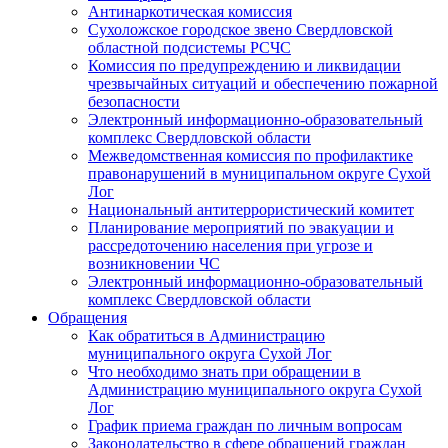
Антинаркотическая комиссия
Сухоложское городское звено Свердловской
областной подсистемы РСЧС
Комиссия по предупреждению и ликвидации
чрезвычайных ситуаций и обеспечению пожарной
безопасности
Электронный информационно-образовательный
комплекс Cвердловской области
Межведомственная комиссия по профилактике
правонарушений в муниципальном округе Сухой
Лог
Национальный антитеррористический комитет
Планирование мероприятий по эвакуации и
рассредоточению населения при угрозе и
возникновении ЧС
Электронный информационно-образовательный
комплекс Свердловской области
Обращения
Как обратиться в Администрацию
муниципального округа Сухой Лог
Что необходимо знать при обращении в
Администрацию муниципального округа Сухой
Лог
График приема граждан по личным вопросам
Законодательство в сфере обращений граждан