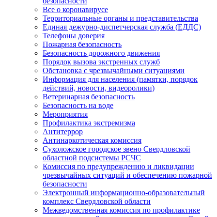
безопасности
Все о коронавирусе
Территориальные органы и представительства
Единая дежурно-диспетчерская служба (ЕДДС)
Телефоны доверия
Пожарная безопасность
Безопасность дорожного движения
Порядок вызова экстренных служб
Обстановка с чрезвычайными ситуациями
Информация для населения (памятки, порядок
действий, новости, видеоролики)
Ветеринарная безопасность
Безопасность на воде
Мероприятия
Профилактика экстремизма
Антитеррор
Антинаркотическая комиссия
Сухоложское городское звено Свердловской
областной подсистемы РСЧС
Комиссия по предупреждению и ликвидации
чрезвычайных ситуаций и обеспечению пожарной
безопасности
Электронный информационно-образовательный
комплекс Cвердловской области
Межведомственная комиссия по профилактике