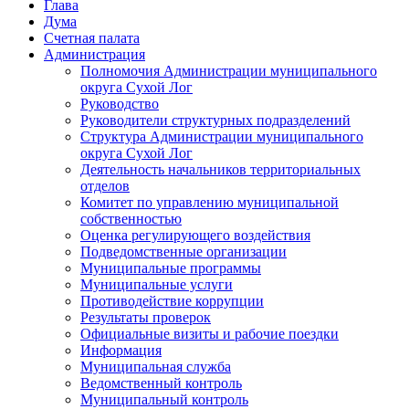
Глава
Дума
Счетная палата
Администрация
Полномочия Администрации муниципального
округа Сухой Лог
Руководство
Руководители структурных подразделений
Структура Администрации муниципального
округа Сухой Лог
Деятельность начальников территориальных
отделов
Комитет по управлению муниципальной
собственностью
Оценка регулирующего воздействия
Подведомственные организации
Муниципальные программы
Муниципальные услуги
Противодействие коррупции
Результаты проверок
Официальные визиты и рабочие поездки
Информация
Муниципальная служба
Ведомственный контроль
Муниципальный контроль