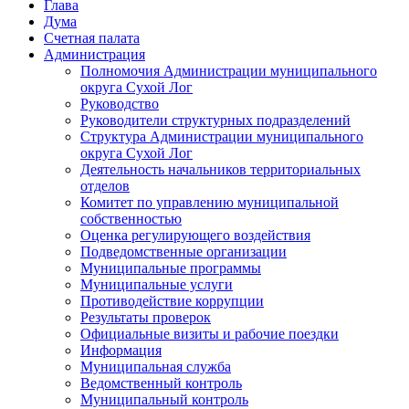
Глава
Дума
Счетная палата
Администрация
Полномочия Администрации муниципального
округа Сухой Лог
Руководство
Руководители структурных подразделений
Структура Администрации муниципального
округа Сухой Лог
Деятельность начальников территориальных
отделов
Комитет по управлению муниципальной
собственностью
Оценка регулирующего воздействия
Подведомственные организации
Муниципальные программы
Муниципальные услуги
Противодействие коррупции
Результаты проверок
Официальные визиты и рабочие поездки
Информация
Муниципальная служба
Ведомственный контроль
Муниципальный контроль