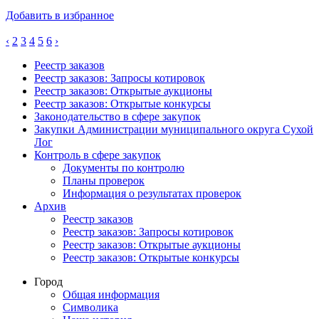
Добавить в избранное
‹
2
3
4
5
6
›
Реестр заказов
Реестр заказов: Запросы котировок
Реестр заказов: Открытые аукционы
Реестр заказов: Открытые конкурсы
Законодательство в сфере закупок
Закупки Администрации муниципального округа Сухой
Лог
Контроль в сфере закупок
Документы по контролю
Планы проверок
Информация о результатах проверок
Архив
Реестр заказов
Реестр заказов: Запросы котировок
Реестр заказов: Открытые аукционы
Реестр заказов: Открытые конкурсы
Город
Общая информация
Символика