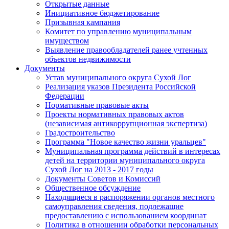
Открытые данные
Инициативное бюджетирование
Призывная кампания
Комитет по управлению муниципальным
имуществом
Выявление правообладателей ранее учтенных
объектов недвижимости
Документы
Устав муниципального округа Сухой Лог
Реализация указов Президента Российской
Федерации
Нормативные правовые акты
Проекты нормативных правовых актов
(независимая антикоррупционная экспертиза)
Градостроительство
Программа "Новое качество жизни уральцев"
Муниципальная программа действий в интересах
детей на территории муниципального округа
Сухой Лог на 2013 - 2017 годы
Документы Советов и Комиссий
Общественное обсуждение
Находящиеся в распоряжении органов местного
самоуправления сведения, подлежащие
предоставлению с использованием координат
Политика в отношении обработки персональных