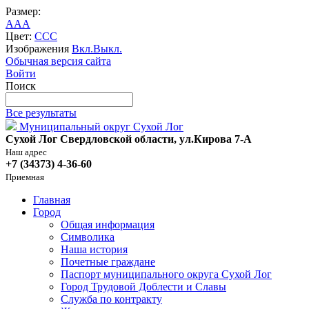
Размер:
A
A
A
Цвет:
C
C
C
Изображения
Вкл.
Выкл.
Обычная версия сайта
Войти
Поиск
Все результаты
Муниципальный округ Сухой Лог
Сухой Лог Свердловской области, ул.Кирова 7-А
Наш адрес
+7 (34373) 4-36-60
Приемная
Главная
Город
Общая информация
Символика
Наша история
Почетные граждане
Паспорт муниципального округа Сухой Лог
Город Трудовой Доблести и Славы
Служба по контракту