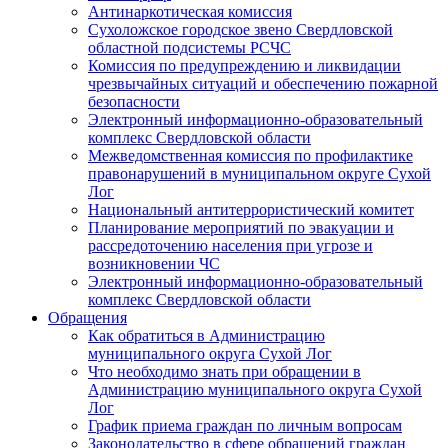
Антинаркотическая комиссия
Сухоложское городское звено Свердловской
областной подсистемы РСЧС
Комиссия по предупреждению и ликвидации
чрезвычайных ситуаций и обеспечению пожарной
безопасности
Электронный информационно-образовательный
комплекс Cвердловской области
Межведомственная комиссия по профилактике
правонарушений в муниципальном округе Сухой
Лог
Национальный антитеррористический комитет
Планирование мероприятий по эвакуации и
рассредоточению населения при угрозе и
возникновении ЧС
Электронный информационно-образовательный
комплекс Свердловской области
Обращения
Как обратиться в Администрацию
муниципального округа Сухой Лог
Что необходимо знать при обращении в
Администрацию муниципального округа Сухой
Лог
График приема граждан по личным вопросам
Законодательство в сфере обращений граждан