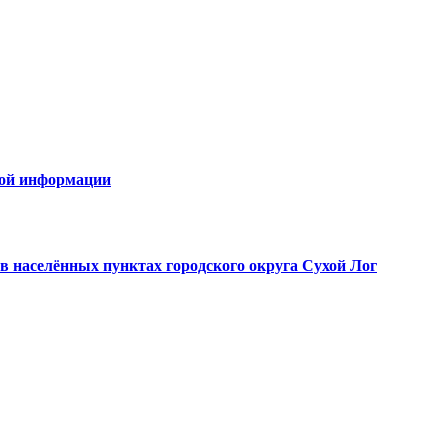
овой информации
в населённых пунктах городского округа Сухой Лог