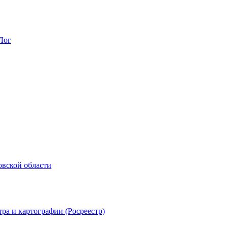
Лог
овской области
ра и картографии (Росреестр)