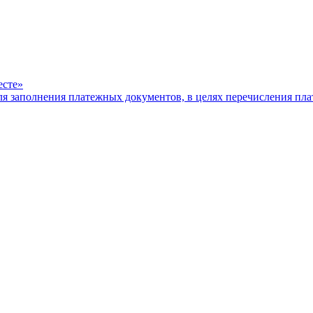
есте»
ля заполнения платежных документов, в целях перечисления п