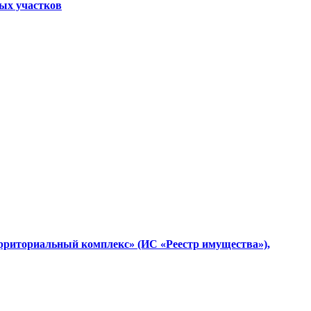
ных участков
ерриториальный комплекс» (ИС «Реестр имущества»),