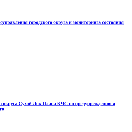
оуправления городского округа и мониторинга состояния
о округа Сухой Лог, Плана КЧС по предупреждению и
то