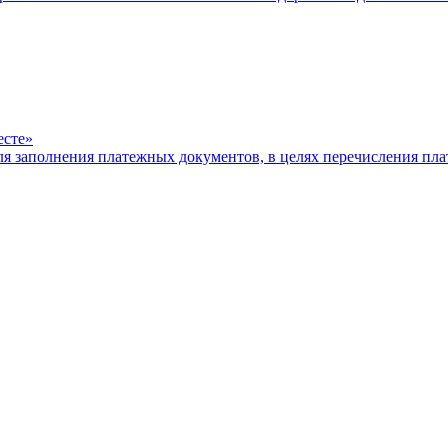
есте»
ля заполнения платежных документов, в целях перечисления п