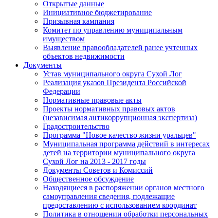
Открытые данные
Инициативное бюджетирование
Призывная кампания
Комитет по управлению муниципальным
имуществом
Выявление правообладателей ранее учтенных
объектов недвижимости
Документы
Устав муниципального округа Сухой Лог
Реализация указов Президента Российской
Федерации
Нормативные правовые акты
Проекты нормативных правовых актов
(независимая антикоррупционная экспертиза)
Градостроительство
Программа "Новое качество жизни уральцев"
Муниципальная программа действий в интересах
детей на территории муниципального округа
Сухой Лог на 2013 - 2017 годы
Документы Советов и Комиссий
Общественное обсуждение
Находящиеся в распоряжении органов местного
самоуправления сведения, подлежащие
предоставлению с использованием координат
Политика в отношении обработки персональных