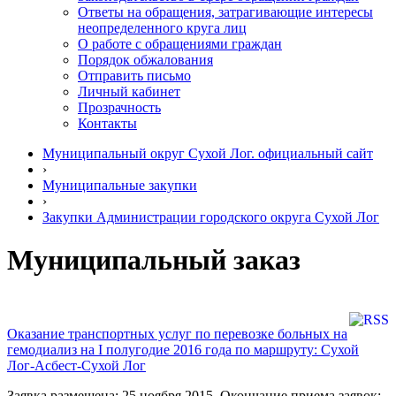
Ответы на обращения, затрагивающие интересы
неопределенного круга лиц
О работе с обращениями граждан
Порядок обжалования
Отправить письмо
Личный кабинет
Прозрачность
Контакты
Муниципальный округ Сухой Лог. официальный сайт
›
Муниципальные закупки
›
Закупки Администрации городского округа Сухой Лог
Муниципальный заказ
Оказание транспортных услуг по перевозке больных на
гемодиализ на I полугодие 2016 года по маршруту: Сухой
Лог-Асбест-Сухой Лог
Заявка размещена: 25 ноября 2015. Окончание приема заявок: