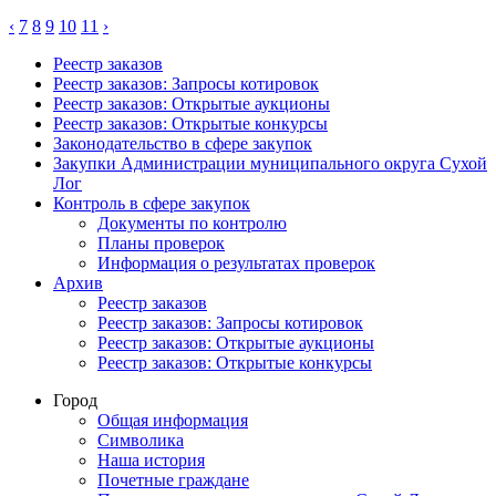
‹
7
8
9
10
11
›
Реестр заказов
Реестр заказов: Запросы котировок
Реестр заказов: Открытые аукционы
Реестр заказов: Открытые конкурсы
Законодательство в сфере закупок
Закупки Администрации муниципального округа Сухой
Лог
Контроль в сфере закупок
Документы по контролю
Планы проверок
Информация о результатах проверок
Архив
Реестр заказов
Реестр заказов: Запросы котировок
Реестр заказов: Открытые аукционы
Реестр заказов: Открытые конкурсы
Город
Общая информация
Символика
Наша история
Почетные граждане