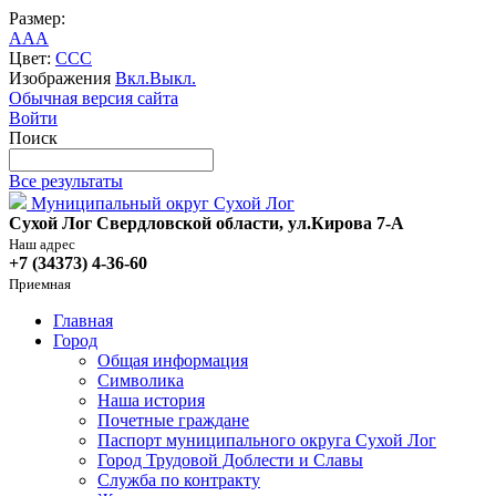
Размер:
A
A
A
Цвет:
C
C
C
Изображения
Вкл.
Выкл.
Обычная версия сайта
Войти
Поиск
Все результаты
Муниципальный округ Сухой Лог
Сухой Лог Свердловской области, ул.Кирова 7-А
Наш адрес
+7 (34373) 4-36-60
Приемная
Главная
Город
Общая информация
Символика
Наша история
Почетные граждане
Паспорт муниципального округа Сухой Лог
Город Трудовой Доблести и Славы
Служба по контракту