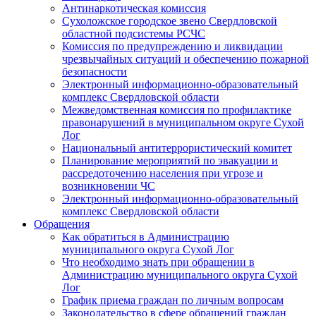
Антинаркотическая комиссия
Сухоложское городское звено Свердловской
областной подсистемы РСЧС
Комиссия по предупреждению и ликвидации
чрезвычайных ситуаций и обеспечению пожарной
безопасности
Электронный информационно-образовательный
комплекс Cвердловской области
Межведомственная комиссия по профилактике
правонарушений в муниципальном округе Сухой
Лог
Национальный антитеррористический комитет
Планирование мероприятий по эвакуации и
рассредоточению населения при угрозе и
возникновении ЧС
Электронный информационно-образовательный
комплекс Свердловской области
Обращения
Как обратиться в Администрацию
муниципального округа Сухой Лог
Что необходимо знать при обращении в
Администрацию муниципального округа Сухой
Лог
График приема граждан по личным вопросам
Законодательство в сфере обращений граждан