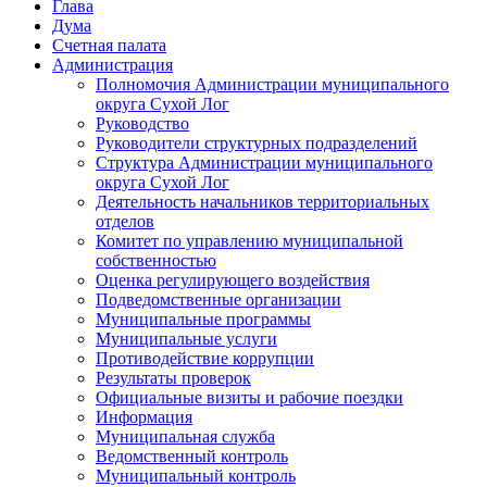
Глава
Дума
Счетная палата
Администрация
Полномочия Администрации муниципального
округа Сухой Лог
Руководство
Руководители структурных подразделений
Структура Администрации муниципального
округа Сухой Лог
Деятельность начальников территориальных
отделов
Комитет по управлению муниципальной
собственностью
Оценка регулирующего воздействия
Подведомственные организации
Муниципальные программы
Муниципальные услуги
Противодействие коррупции
Результаты проверок
Официальные визиты и рабочие поездки
Информация
Муниципальная служба
Ведомственный контроль
Муниципальный контроль