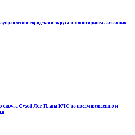
оуправления городского округа и мониторинга состояния
о округа Сухой Лог, Плана КЧС по предупреждению и
то