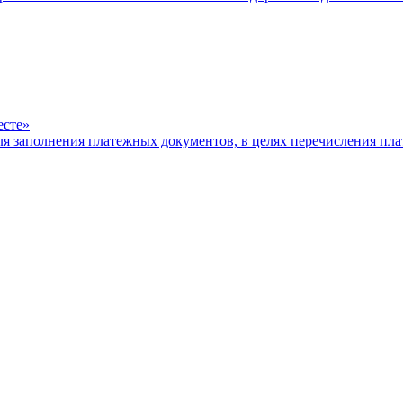
есте»
ля заполнения платежных документов, в целях перечисления п