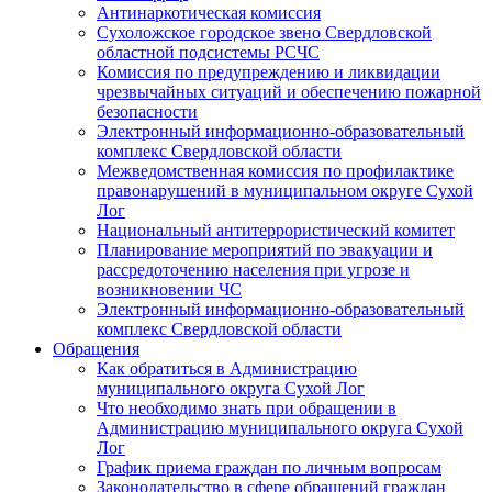
Антинаркотическая комиссия
Сухоложское городское звено Свердловской
областной подсистемы РСЧС
Комиссия по предупреждению и ликвидации
чрезвычайных ситуаций и обеспечению пожарной
безопасности
Электронный информационно-образовательный
комплекс Cвердловской области
Межведомственная комиссия по профилактике
правонарушений в муниципальном округе Сухой
Лог
Национальный антитеррористический комитет
Планирование мероприятий по эвакуации и
рассредоточению населения при угрозе и
возникновении ЧС
Электронный информационно-образовательный
комплекс Свердловской области
Обращения
Как обратиться в Администрацию
муниципального округа Сухой Лог
Что необходимо знать при обращении в
Администрацию муниципального округа Сухой
Лог
График приема граждан по личным вопросам
Законодательство в сфере обращений граждан