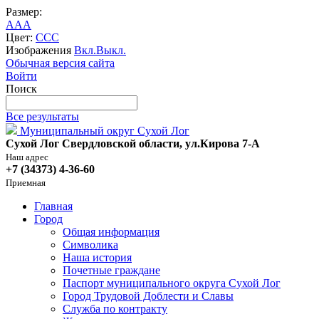
Размер:
A
A
A
Цвет:
C
C
C
Изображения
Вкл.
Выкл.
Обычная версия сайта
Войти
Поиск
Все результаты
Муниципальный округ Сухой Лог
Сухой Лог Свердловской области, ул.Кирова 7-А
Наш адрес
+7 (34373) 4-36-60
Приемная
Главная
Город
Общая информация
Символика
Наша история
Почетные граждане
Паспорт муниципального округа Сухой Лог
Город Трудовой Доблести и Славы
Служба по контракту