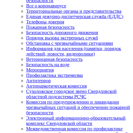
безопасности
Все о коронавирусе
Территориальные органы и представительства
Единая дежурно-диспетчерская служба (ЕДДС)
Телефоны доверия
Пожарная безопасность
Безопасность дорожного движения
Порядок вызова экстренных служб
Обстановка с чрезвычайными ситуациями
Информация для населения (памятки, порядок
действий, новости, видеоролики)
Ветеринарная безопасность
Безопасность на воде
Мероприятия
Профилактика экстремизма
Антитеррор
Антинаркотическая комиссия
Сухоложское городское звено Свердловской
областной подсистемы РСЧС
Комиссия по предупреждению и ликвидации
чрезвычайных ситуаций и обеспечению пожарной
безопасности
Электронный информационно-образовательный
комплекс Cвердловской области
Межведомственная комиссия по профилактике