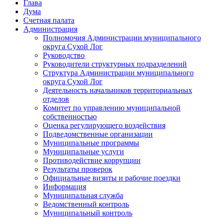
Глава
Дума
Счетная палата
Администрация
Полномочия Администрации муниципального
округа Сухой Лог
Руководство
Руководители структурных подразделений
Структура Администрации муниципального
округа Сухой Лог
Деятельность начальников территориальных
отделов
Комитет по управлению муниципальной
собственностью
Оценка регулирующего воздействия
Подведомственные организации
Муниципальные программы
Муниципальные услуги
Противодействие коррупции
Результаты проверок
Официальные визиты и рабочие поездки
Информация
Муниципальная служба
Ведомственный контроль
Муниципальный контроль