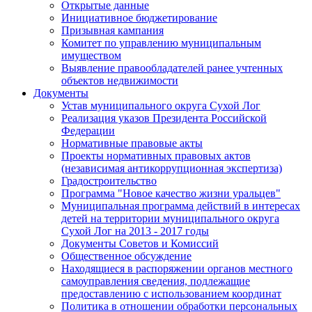
Открытые данные
Инициативное бюджетирование
Призывная кампания
Комитет по управлению муниципальным
имуществом
Выявление правообладателей ранее учтенных
объектов недвижимости
Документы
Устав муниципального округа Сухой Лог
Реализация указов Президента Российской
Федерации
Нормативные правовые акты
Проекты нормативных правовых актов
(независимая антикоррупционная экспертиза)
Градостроительство
Программа "Новое качество жизни уральцев"
Муниципальная программа действий в интересах
детей на территории муниципального округа
Сухой Лог на 2013 - 2017 годы
Документы Советов и Комиссий
Общественное обсуждение
Находящиеся в распоряжении органов местного
самоуправления сведения, подлежащие
предоставлению с использованием координат
Политика в отношении обработки персональных