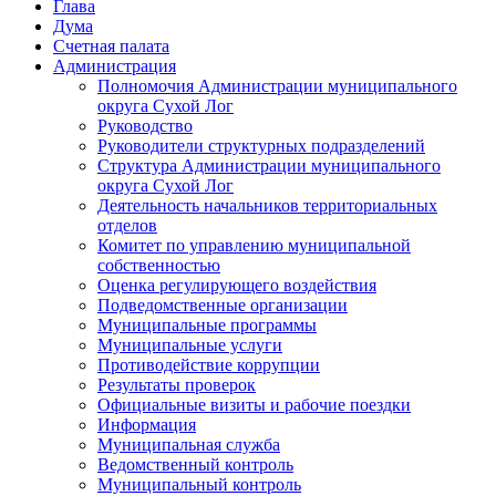
Глава
Дума
Счетная палата
Администрация
Полномочия Администрации муниципального
округа Сухой Лог
Руководство
Руководители структурных подразделений
Структура Администрации муниципального
округа Сухой Лог
Деятельность начальников территориальных
отделов
Комитет по управлению муниципальной
собственностью
Оценка регулирующего воздействия
Подведомственные организации
Муниципальные программы
Муниципальные услуги
Противодействие коррупции
Результаты проверок
Официальные визиты и рабочие поездки
Информация
Муниципальная служба
Ведомственный контроль
Муниципальный контроль