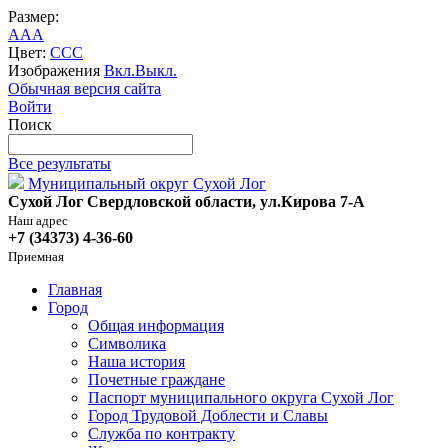
Размер:
A
A
A
Цвет:
C
C
C
Изображения
Вкл.
Выкл.
Обычная версия сайта
Войти
Поиск
Все результаты
Муниципальный округ Сухой Лог
Сухой Лог Свердловской области, ул.Кирова 7-А
Наш адрес
+7 (34373) 4-36-60
Приемная
Главная
Город
Общая информация
Символика
Наша история
Почетные граждане
Паспорт муниципального округа Сухой Лог
Город Трудовой Доблести и Славы
Служба по контракту