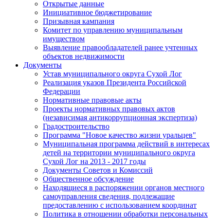
Открытые данные
Инициативное бюджетирование
Призывная кампания
Комитет по управлению муниципальным
имуществом
Выявление правообладателей ранее учтенных
объектов недвижимости
Документы
Устав муниципального округа Сухой Лог
Реализация указов Президента Российской
Федерации
Нормативные правовые акты
Проекты нормативных правовых актов
(независимая антикоррупционная экспертиза)
Градостроительство
Программа "Новое качество жизни уральцев"
Муниципальная программа действий в интересах
детей на территории муниципального округа
Сухой Лог на 2013 - 2017 годы
Документы Советов и Комиссий
Общественное обсуждение
Находящиеся в распоряжении органов местного
самоуправления сведения, подлежащие
предоставлению с использованием координат
Политика в отношении обработки персональных