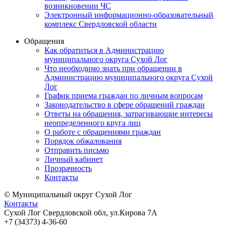
возникновении ЧС
Электронный информационно-образовательный
комплекс Свердловской области
Обращения
Как обратиться в Администрацию
муниципального округа Сухой Лог
Что необходимо знать при обращении в
Администрацию муниципального округа Сухой
Лог
График приема граждан по личным вопросам
Законодательство в сфере обращений граждан
Ответы на обращения, затрагивающие интересы
неопределенного круга лиц
О работе с обращениями граждан
Порядок обжалования
Отправить письмо
Личный кабинет
Прозрачность
Контакты
© Муниципальный округ Сухой Лог
Контакты
Сухой Лог Свердловской обл, ул.Кирова 7А
+7 (34373) 4-36-60