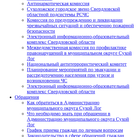
Антинаркотическая комиссия
Сухоложское городское звено Свердловской
областной подсистемы РСЧС
Комиссия по предупреждению и ликвидации
чрезвычайных ситуаций и обеспечению пожарной
безопасности
Электронный информационно-образовательный
комплекс Cвердловской области
Межведомственная комиссия по профилактике
правонарушений в муниципальном округе Сухой
Лог
Национальный антитеррористический комитет
Планирование мероприятий по эвакуации и
рассредоточению населения при угрозе и
возникновении ЧС
Электронный информационно-образовательный
комплекс Свердловской области
Обращения
Как обратиться в Администрацию
муниципального округа Сухой Лог
Что необходимо знать при обращении в
Администрацию муниципального округа Сухой
Лог
График приема граждан по личным вопросам
Законодательство в сфере обращений граждан