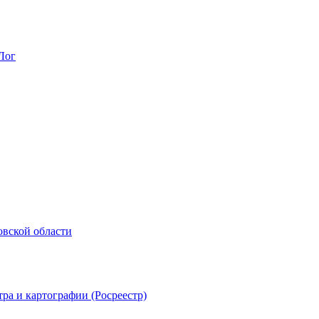
Лог
овской области
ра и картографии (Росреестр)