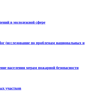
лений в молодежной сфере
Лог (исследование по проблемам национальных и
ение населения мерам пожарной безопасности
ных участков