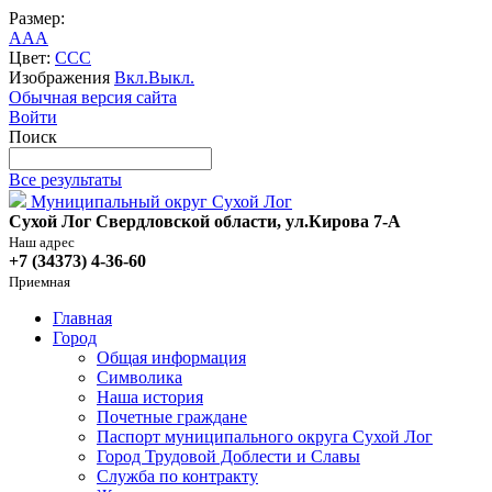
Размер:
A
A
A
Цвет:
C
C
C
Изображения
Вкл.
Выкл.
Обычная версия сайта
Войти
Поиск
Все результаты
Муниципальный округ Сухой Лог
Сухой Лог Свердловской области, ул.Кирова 7-А
Наш адрес
+7 (34373) 4-36-60
Приемная
Главная
Город
Общая информация
Символика
Наша история
Почетные граждане
Паспорт муниципального округа Сухой Лог
Город Трудовой Доблести и Славы
Служба по контракту