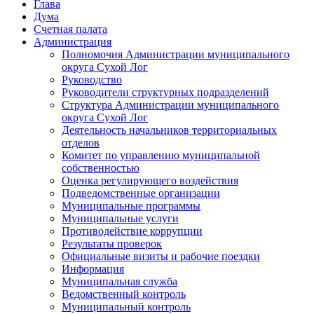
Глава
Дума
Счетная палата
Администрация
Полномочия Администрации муниципального
округа Сухой Лог
Руководство
Руководители структурных подразделений
Структура Администрации муниципального
округа Сухой Лог
Деятельность начальников территориальных
отделов
Комитет по управлению муниципальной
собственностью
Оценка регулирующего воздействия
Подведомственные организации
Муниципальные программы
Муниципальные услуги
Противодействие коррупции
Результаты проверок
Официальные визиты и рабочие поездки
Информация
Муниципальная служба
Ведомственный контроль
Муниципальный контроль