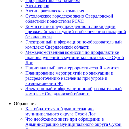
Профилактика экстремизма
Антитеррор
Антинаркотическая комиссия
Сухоложское городское звено Свердловской
областной подсистемы РСЧС
Комиссия по предупреждению и ликвидации
чрезвычайных ситуаций и обеспечению пожарной
безопасности
Электронный информационно-образовательный
комплекс Cвердловской области
Межведомственная комиссия по профилактике
правонарушений в муниципальном округе Сухой
Лог
Национальный антитеррористический комитет
Планирование мероприятий по эвакуации и
рассредоточению населения при угрозе и
возникновении ЧС
Электронный информационно-образовательный
комплекс Свердловской области
Обращения
Как обратиться в Администрацию
муниципального округа Сухой Лог
Что необходимо знать при обращении в
Администрацию муниципального округа Сухой