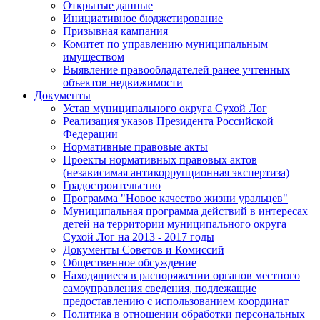
Открытые данные
Инициативное бюджетирование
Призывная кампания
Комитет по управлению муниципальным
имуществом
Выявление правообладателей ранее учтенных
объектов недвижимости
Документы
Устав муниципального округа Сухой Лог
Реализация указов Президента Российской
Федерации
Нормативные правовые акты
Проекты нормативных правовых актов
(независимая антикоррупционная экспертиза)
Градостроительство
Программа "Новое качество жизни уральцев"
Муниципальная программа действий в интересах
детей на территории муниципального округа
Сухой Лог на 2013 - 2017 годы
Документы Советов и Комиссий
Общественное обсуждение
Находящиеся в распоряжении органов местного
самоуправления сведения, подлежащие
предоставлению с использованием координат
Политика в отношении обработки персональных