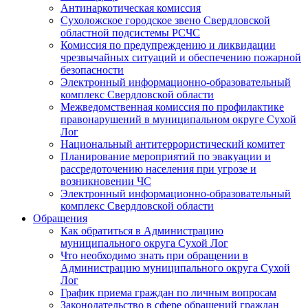
Антинаркотическая комиссия
Сухоложское городское звено Свердловской
областной подсистемы РСЧС
Комиссия по предупреждению и ликвидации
чрезвычайных ситуаций и обеспечению пожарной
безопасности
Электронный информационно-образовательный
комплекс Cвердловской области
Межведомственная комиссия по профилактике
правонарушений в муниципальном округе Сухой
Лог
Национальный антитеррористический комитет
Планирование мероприятий по эвакуации и
рассредоточению населения при угрозе и
возникновении ЧС
Электронный информационно-образовательный
комплекс Свердловской области
Обращения
Как обратиться в Администрацию
муниципального округа Сухой Лог
Что необходимо знать при обращении в
Администрацию муниципального округа Сухой
Лог
График приема граждан по личным вопросам
Законодательство в сфере обращений граждан