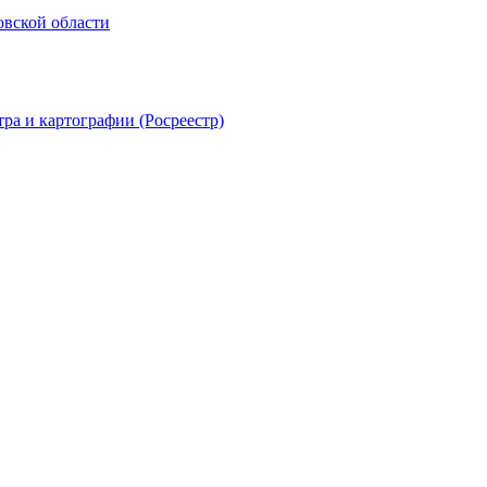
овской области
ра и картографии (Росреестр)