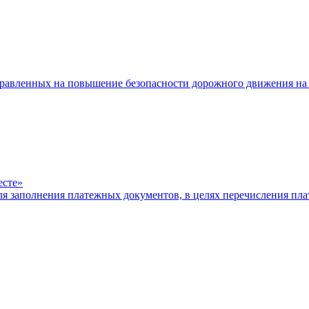
равленных на повышение безопасности дорожного движения на 
есте»
ля заполнения платежных документов, в целях перечисления п