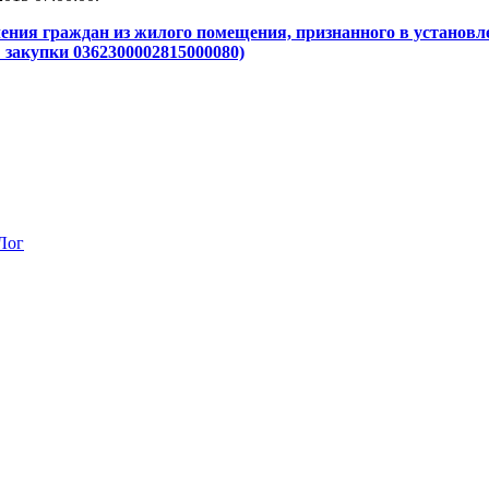
ения граждан из жилого помещения, признанного в установле
 закупки 0362300002815000080)
Лог