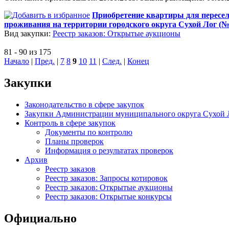
Приобретение квартиры для пересел
проживания на территории городского округа Сухой Лог (№
Вид закупки:
Реестр заказов: Открытые аукционы
81 - 90 из 175
Начало
|
Пред.
|
7
8
9
10
11
|
След.
|
Конец
Закупки
Законодательство в сфере закупок
Закупки Администрации муниципального округа Сухой 
Контроль в сфере закупок
Документы по контролю
Планы проверок
Информация о результатах проверок
Архив
Реестр заказов
Реестр заказов: Запросы котировок
Реестр заказов: Открытые аукционы
Реестр заказов: Открытые конкурсы
Официально