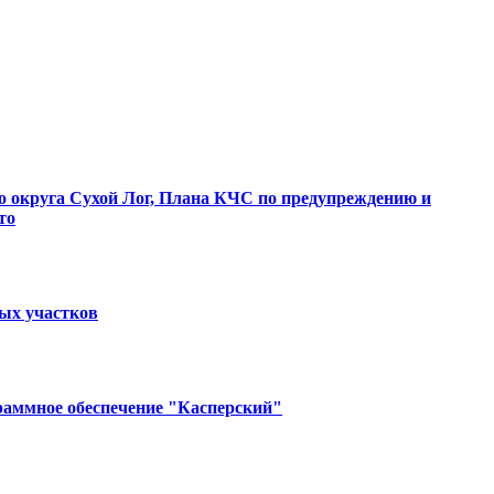
о округа Сухой Лог, Плана КЧС по предупреждению и
то
ных участков
раммное обеспечение "Касперский"