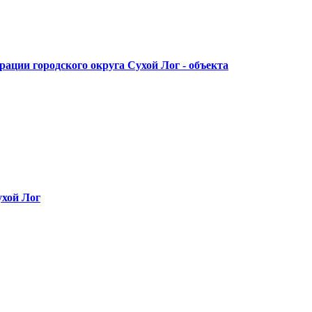
ации городского округа Сухой Лог - объекта
ухой Лог