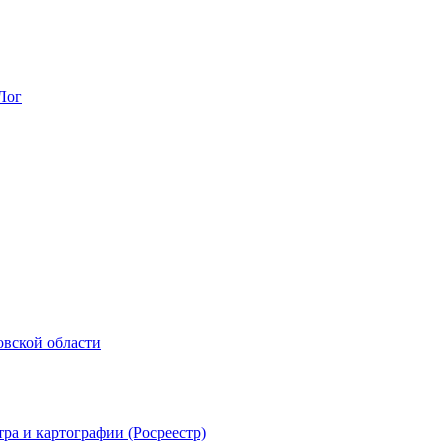
Лог
овской области
ра и картографии (Росреестр)