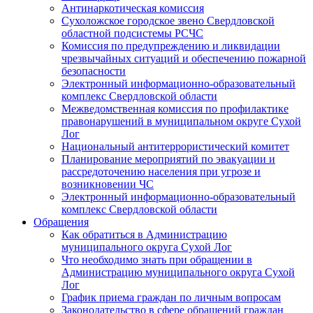
Антинаркотическая комиссия
Сухоложское городское звено Свердловской
областной подсистемы РСЧС
Комиссия по предупреждению и ликвидации
чрезвычайных ситуаций и обеспечению пожарной
безопасности
Электронный информационно-образовательный
комплекс Cвердловской области
Межведомственная комиссия по профилактике
правонарушений в муниципальном округе Сухой
Лог
Национальный антитеррористический комитет
Планирование мероприятий по эвакуации и
рассредоточению населения при угрозе и
возникновении ЧС
Электронный информационно-образовательный
комплекс Свердловской области
Обращения
Как обратиться в Администрацию
муниципального округа Сухой Лог
Что необходимо знать при обращении в
Администрацию муниципального округа Сухой
Лог
График приема граждан по личным вопросам
Законодательство в сфере обращений граждан