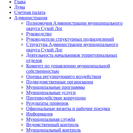
Глава
Дума
Счетная палата
Администрация
Полномочия Администрации муниципального
округа Сухой Лог
Руководство
Руководители структурных подразделений
Структура Администрации муниципального
округа Сухой Лог
Деятельность начальников территориальных
отделов
Комитет по управлению муниципальной
собственностью
Оценка регулирующего воздействия
Подведомственные организации
Муниципальные программы
Муниципальные услуги
Противодействие коррупции
Результаты проверок
Официальные визиты и рабочие поездки
Информация
Муниципальная служба
Ведомственный контроль
Муниципальный контроль