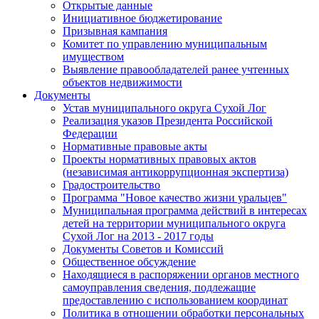
Открытые данные
Инициативное бюджетирование
Призывная кампания
Комитет по управлению муниципальным
имуществом
Выявление правообладателей ранее учтенных
объектов недвижимости
Документы
Устав муниципального округа Сухой Лог
Реализация указов Президента Российской
Федерации
Нормативные правовые акты
Проекты нормативных правовых актов
(независимая антикоррупционная экспертиза)
Градостроительство
Программа "Новое качество жизни уральцев"
Муниципальная программа действий в интересах
детей на территории муниципального округа
Сухой Лог на 2013 - 2017 годы
Документы Советов и Комиссий
Общественное обсуждение
Находящиеся в распоряжении органов местного
самоуправления сведения, подлежащие
предоставлению с использованием координат
Политика в отношении обработки персональных