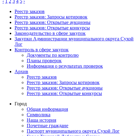
‹
1
2
3
4
5
›
Реестр заказов
Реестр заказов: Запросы котировок
Реестр заказов: Открытые аукционы
Реестр заказов: Открытые конкурсы
Законодательство в сфере закупок
Закупки Администрации муниципального округа Сухой
Лог
Контроль в сфере закупок
Документы по контролю
Планы проверок
Информация о результатах проверок
Архив
Реестр заказов
Реестр заказов: Запросы котировок
Реестр заказов: Открытые аукционы
Реестр заказов: Открытые конкурсы
Город
Общая информация
Символика
Наша история
Почетные граждане
Паспорт муниципального округа Сухой Лог