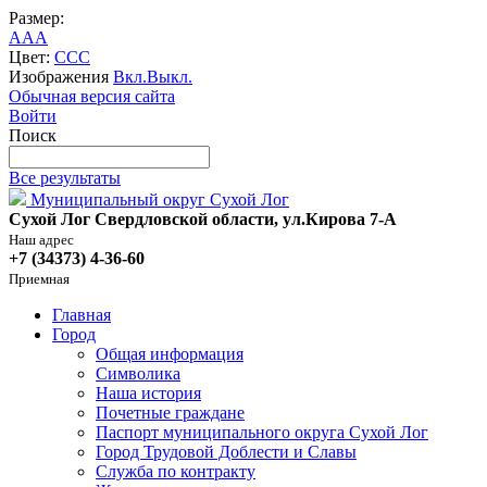
Размер:
A
A
A
Цвет:
C
C
C
Изображения
Вкл.
Выкл.
Обычная версия сайта
Войти
Поиск
Все результаты
Муниципальный округ Сухой Лог
Сухой Лог Свердловской области, ул.Кирова 7-А
Наш адрес
+7 (34373) 4-36-60
Приемная
Главная
Город
Общая информация
Символика
Наша история
Почетные граждане
Паспорт муниципального округа Сухой Лог
Город Трудовой Доблести и Славы
Служба по контракту