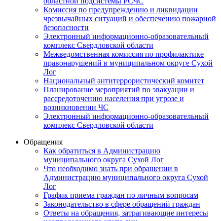
областной подсистемы РСЧС
Комиссия по предупреждению и ликвидации
чрезвычайных ситуаций и обеспечению пожарной
безопасности
Электронный информационно-образовательный
комплекс Cвердловской области
Межведомственная комиссия по профилактике
правонарушений в муниципальном округе Сухой
Лог
Национальный антитеррористический комитет
Планирование мероприятий по эвакуации и
рассредоточению населения при угрозе и
возникновении ЧС
Электронный информационно-образовательный
комплекс Свердловской области
Обращения
Как обратиться в Администрацию
муниципального округа Сухой Лог
Что необходимо знать при обращении в
Администрацию муниципального округа Сухой
Лог
График приема граждан по личным вопросам
Законодательство в сфере обращений граждан
Ответы на обращения, затрагивающие интересы