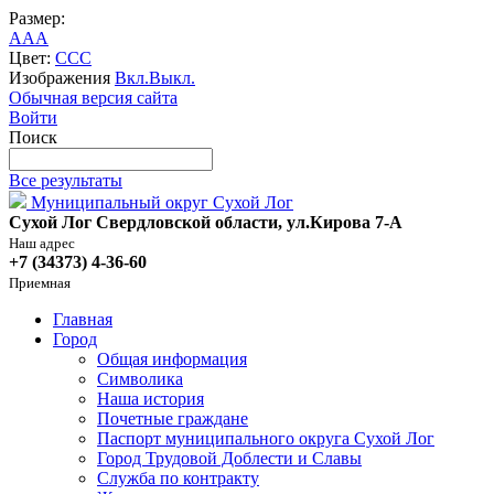
Размер:
A
A
A
Цвет:
C
C
C
Изображения
Вкл.
Выкл.
Обычная версия сайта
Войти
Поиск
Все результаты
Муниципальный округ Сухой Лог
Сухой Лог Свердловской области, ул.Кирова 7-А
Наш адрес
+7 (34373) 4-36-60
Приемная
Главная
Город
Общая информация
Символика
Наша история
Почетные граждане
Паспорт муниципального округа Сухой Лог
Город Трудовой Доблести и Славы
Служба по контракту