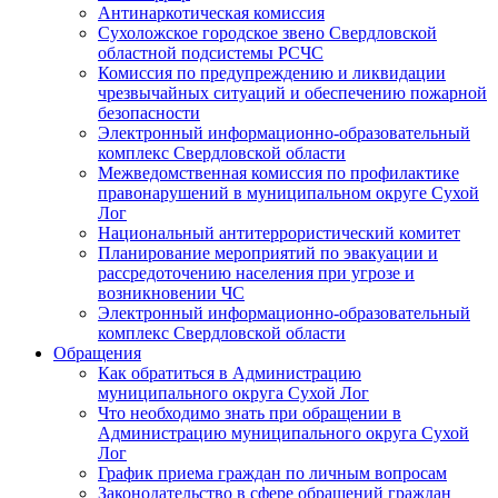
Антинаркотическая комиссия
Сухоложское городское звено Свердловской
областной подсистемы РСЧС
Комиссия по предупреждению и ликвидации
чрезвычайных ситуаций и обеспечению пожарной
безопасности
Электронный информационно-образовательный
комплекс Cвердловской области
Межведомственная комиссия по профилактике
правонарушений в муниципальном округе Сухой
Лог
Национальный антитеррористический комитет
Планирование мероприятий по эвакуации и
рассредоточению населения при угрозе и
возникновении ЧС
Электронный информационно-образовательный
комплекс Свердловской области
Обращения
Как обратиться в Администрацию
муниципального округа Сухой Лог
Что необходимо знать при обращении в
Администрацию муниципального округа Сухой
Лог
График приема граждан по личным вопросам
Законодательство в сфере обращений граждан