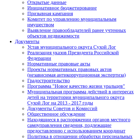
Открытые данные
Инициативное бюджетирование
Призывная кампания
Комитет по управлению муниципальным
имуществом
Выявление правообладателей ранее учтенных
объектов недвижимости
Документы
Устав муниципального округа Сухой Лог
Реализация указов Президента Российской
Федерации
Нормативные правовые акты
Проекты нормативных правовых актов
(независимая антикоррупционная экспертиза)
Градостроительство
Программа "Новое качество жизни уральцев"
Муниципальная программа действий в интересах
детей на территории муниципального округа
Сухой Лог на 2013 - 2017 годы
Документы Советов и Комиссий
Общественное обсуждение
Находящиеся в распоряжении органов местного
самоуправления сведения, подлежащие
предоставлению с использованием координат
Политика в отношении обработки персональных