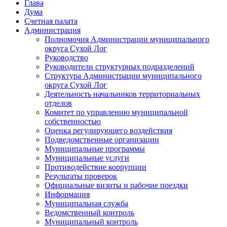
Глава
Дума
Счетная палата
Администрация
Полномочия Администрации муниципального
округа Сухой Лог
Руководство
Руководители структурных подразделений
Структура Администрации муниципального
округа Сухой Лог
Деятельность начальников территориальных
отделов
Комитет по управлению муниципальной
собственностью
Оценка регулирующего воздействия
Подведомственные организации
Муниципальные программы
Муниципальные услуги
Противодействие коррупции
Результаты проверок
Официальные визиты и рабочие поездки
Информация
Муниципальная служба
Ведомственный контроль
Муниципальный контроль