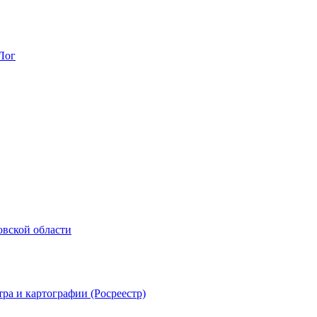
Лог
овской области
ра и картографии (Росреестр)