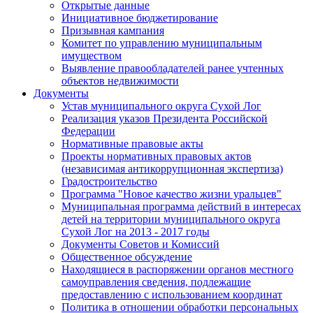
Открытые данные
Инициативное бюджетирование
Призывная кампания
Комитет по управлению муниципальным
имуществом
Выявление правообладателей ранее учтенных
объектов недвижимости
Документы
Устав муниципального округа Сухой Лог
Реализация указов Президента Российской
Федерации
Нормативные правовые акты
Проекты нормативных правовых актов
(независимая антикоррупционная экспертиза)
Градостроительство
Программа "Новое качество жизни уральцев"
Муниципальная программа действий в интересах
детей на территории муниципального округа
Сухой Лог на 2013 - 2017 годы
Документы Советов и Комиссий
Общественное обсуждение
Находящиеся в распоряжении органов местного
самоуправления сведения, подлежащие
предоставлению с использованием координат
Политика в отношении обработки персональных