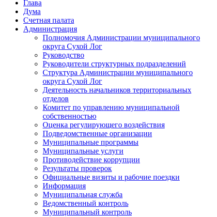
Глава
Дума
Счетная палата
Администрация
Полномочия Администрации муниципального
округа Сухой Лог
Руководство
Руководители структурных подразделений
Структура Администрации муниципального
округа Сухой Лог
Деятельность начальников территориальных
отделов
Комитет по управлению муниципальной
собственностью
Оценка регулирующего воздействия
Подведомственные организации
Муниципальные программы
Муниципальные услуги
Противодействие коррупции
Результаты проверок
Официальные визиты и рабочие поездки
Информация
Муниципальная служба
Ведомственный контроль
Муниципальный контроль