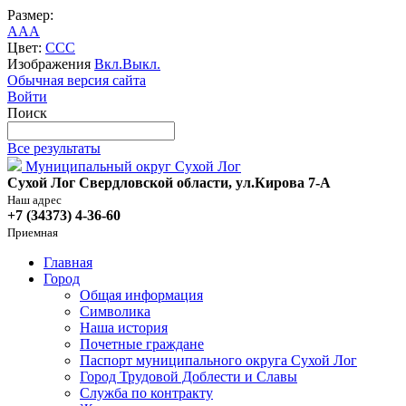
Размер:
A
A
A
Цвет:
C
C
C
Изображения
Вкл.
Выкл.
Обычная версия сайта
Войти
Поиск
Все результаты
Муниципальный округ Сухой Лог
Сухой Лог Свердловской области, ул.Кирова 7-А
Наш адрес
+7 (34373) 4-36-60
Приемная
Главная
Город
Общая информация
Символика
Наша история
Почетные граждане
Паспорт муниципального округа Сухой Лог
Город Трудовой Доблести и Славы
Служба по контракту