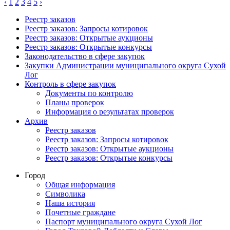
‹
1
2
3
4
5
›
Реестр заказов
Реестр заказов: Запросы котировок
Реестр заказов: Открытые аукционы
Реестр заказов: Открытые конкурсы
Законодательство в сфере закупок
Закупки Администрации муниципального округа Сухой
Лог
Контроль в сфере закупок
Документы по контролю
Планы проверок
Информация о результатах проверок
Архив
Реестр заказов
Реестр заказов: Запросы котировок
Реестр заказов: Открытые аукционы
Реестр заказов: Открытые конкурсы
Город
Общая информация
Символика
Наша история
Почетные граждане
Паспорт муниципального округа Сухой Лог