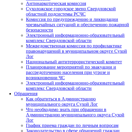
Антинаркотическая комиссия
Сухоложское городское звено Свердловской
областной подсистемы РСЧС
Комиссия по предупреждению и ликвидации
чрезвычайных ситуаций и обеспечению пожарной
безопасности
Электронный информационно-образовательный
комплекс Cвердловской области
Межведомственная комиссия по профилактике
правонарушений в муниципальном округе Сухой
Лог
Национальный антитеррористический комитет
Планирование мероприятий по эвакуации и
рассредоточению населения при угрозе и
возникновении ЧС
Электронный информационно-образовательный
комплекс Свердловской области
Обращения
Как обратиться в Администрацию
муниципального округа Сухой Лог
Что необходимо знать при обращении в
Администрацию муниципального округа Сухой
Лог
График приема граждан по личным вопросам
Законодательство в сфере обращений граждан