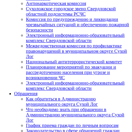
Антинаркотическая комиссия
Сухоложское городское звено Свердловской
областной подсистемы РСЧС
Комиссия по предупреждению и ликвидации
чрезвычайных ситуаций и обеспечению пожарной
безопасности
Электронный информационно-образовательный
комплекс Cвердловской области
Межведомственная комиссия по профилактике
правонарушений в муниципальном округе Сухой
Лог
Национальный антитеррористический комитет
Планирование мероприятий по эвакуации и
рассредоточению населения при угрозе и
возникновении ЧС
Электронный информационно-образовательный
комплекс Свердловской области
Обращения
Как обратиться в Администрацию
муниципального округа Сухой Лог
Что необходимо знать при обращении в
Администрацию муниципального округа Сухой
Лог
График приема граждан по личным вопросам
Законодательство в сфере обращений граждан