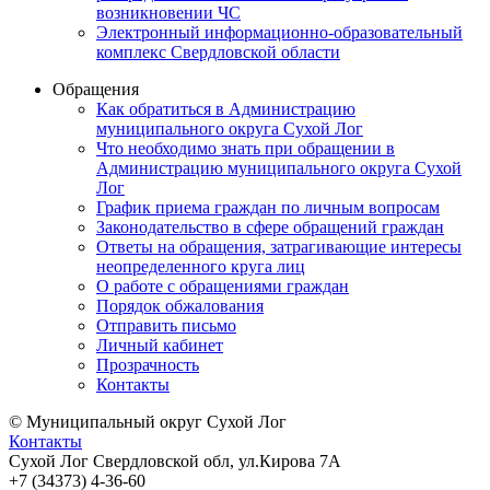
возникновении ЧС
Электронный информационно-образовательный
комплекс Свердловской области
Обращения
Как обратиться в Администрацию
муниципального округа Сухой Лог
Что необходимо знать при обращении в
Администрацию муниципального округа Сухой
Лог
График приема граждан по личным вопросам
Законодательство в сфере обращений граждан
Ответы на обращения, затрагивающие интересы
неопределенного круга лиц
О работе с обращениями граждан
Порядок обжалования
Отправить письмо
Личный кабинет
Прозрачность
Контакты
© Муниципальный округ Сухой Лог
Контакты
Сухой Лог Свердловской обл, ул.Кирова 7А
+7 (34373) 4-36-60