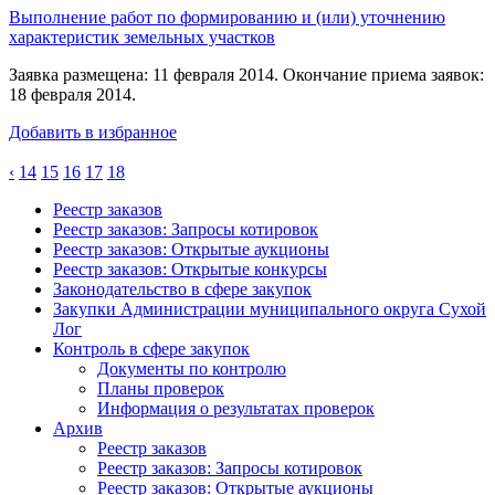
Выполнение работ по формированию и (или) уточнению
характеристик земельных участков
Заявка размещена: 11 февраля 2014. Окончание приема заявок:
18 февраля 2014.
Добавить в избранное
‹
14
15
16
17
18
Реестр заказов
Реестр заказов: Запросы котировок
Реестр заказов: Открытые аукционы
Реестр заказов: Открытые конкурсы
Законодательство в сфере закупок
Закупки Администрации муниципального округа Сухой
Лог
Контроль в сфере закупок
Документы по контролю
Планы проверок
Информация о результатах проверок
Архив
Реестр заказов
Реестр заказов: Запросы котировок
Реестр заказов: Открытые аукционы