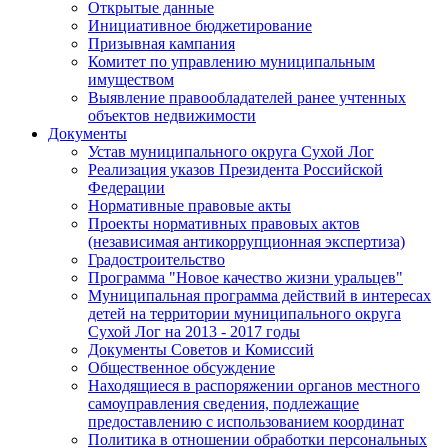
Открытые данные
Инициативное бюджетирование
Призывная кампания
Комитет по управлению муниципальным
имуществом
Выявление правообладателей ранее учтенных
объектов недвижимости
Документы
Устав муниципального округа Сухой Лог
Реализация указов Президента Российской
Федерации
Нормативные правовые акты
Проекты нормативных правовых актов
(независимая антикоррупционная экспертиза)
Градостроительство
Программа "Новое качество жизни уральцев"
Муниципальная программа действий в интересах
детей на территории муниципального округа
Сухой Лог на 2013 - 2017 годы
Документы Советов и Комиссий
Общественное обсуждение
Находящиеся в распоряжении органов местного
самоуправления сведения, подлежащие
предоставлению с использованием координат
Политика в отношении обработки персональных