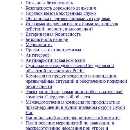
Пожарная безопасность
Безопасность дорожного движения
Порядок вызова экстренных служб
Обстановка с чрезвычайными ситуациями
Информация для населения (памятки, порядок
действий, новости, видеоролики)
Ветеринарная безопасность
Безопасность на воде
Мероприятия
Профилактика экстремизма
Антитеррор
Антинаркотическая комиссия
Сухоложское городское звено Свердловской
областной подсистемы РСЧС
Комиссия по предупреждению и ликвидации
чрезвычайных ситуаций и обеспечению пожарной
безопасности
Электронный информационно-образовательный
комплекс Cвердловской области
Межведомственная комиссия по профилактике
правонарушений в муниципальном округе Сухой
Лог
Национальный антитеррористический комитет
Планирование мероприятий по эвакуации и
рассредоточению населения при угрозе и