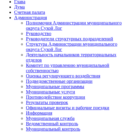
Глава
Дума
Счетная палата
Администрация
Полномочия Администрации муниципального
округа Сухой Лог
Руководство
Руководители структурных подразделений
Структура Администрации муниципального
округа Сухой Лог
Деятельность начальников территориальных
отделов
Комитет по управлению муниципальной
собственностью
Оценка регулирующего воздействия
Подведомственные организации
Муниципальные программы
Муниципальные услуги
Противодействие коррупции
Результаты проверок
Официальные визиты и рабочие поездки
Информация
Муниципальная служба
Ведомственный контроль
Муниципальный контроль