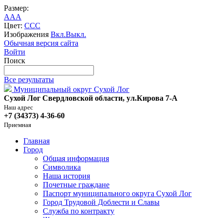
Размер:
A
A
A
Цвет:
C
C
C
Изображения
Вкл.
Выкл.
Обычная версия сайта
Войти
Поиск
Все результаты
Муниципальный округ Сухой Лог
Сухой Лог Свердловской области, ул.Кирова 7-А
Наш адрес
+7 (34373) 4-36-60
Приемная
Главная
Город
Общая информация
Символика
Наша история
Почетные граждане
Паспорт муниципального округа Сухой Лог
Город Трудовой Доблести и Славы
Служба по контракту