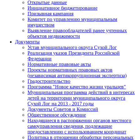
Открытые данные
Инициативное бюджетирование
Призывная кампания
Комитет по управлению муниципальным
имуществом
Выявление правообладателей ранее учтенных
объектов недвижимости
Документы
Устав муниципального округа Сухой Лог
Реализация указов Президента Российской
Федерации
Нормативные правовые акты
Проекты нормативных правовых актов
(независимая антикоррупционная экспертиза)
Градостроительство
Программа "Новое качество жизни уральцев"
Муниципальная программа действий в интересах
детей на территории муниципального округа
Сухой Лог на 2013 - 2017 годы
Документы Советов и Комиссий
Общественное обсуждение
Находящиеся в распоряжении органов местного
самоуправления сведения, подлежащие
предоставлению с использованием координат
Политика в отношении обработки персональных