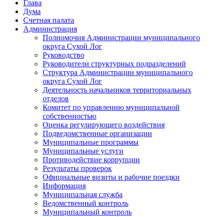
Глава
Дума
Счетная палата
Администрация
Полномочия Администрации муниципального
округа Сухой Лог
Руководство
Руководители структурных подразделений
Структура Администрации муниципального
округа Сухой Лог
Деятельность начальников территориальных
отделов
Комитет по управлению муниципальной
собственностью
Оценка регулирующего воздействия
Подведомственные организации
Муниципальные программы
Муниципальные услуги
Противодействие коррупции
Результаты проверок
Официальные визиты и рабочие поездки
Информация
Муниципальная служба
Ведомственный контроль
Муниципальный контроль