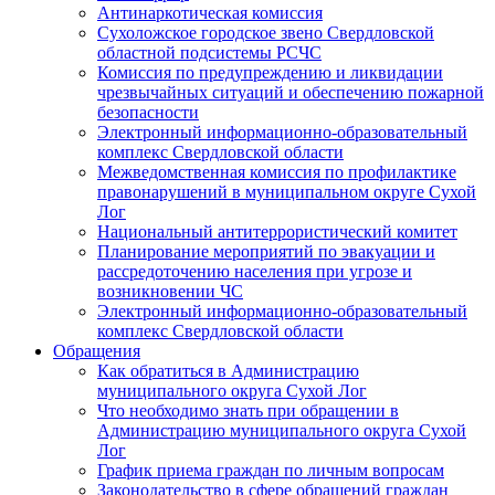
Антинаркотическая комиссия
Сухоложское городское звено Свердловской
областной подсистемы РСЧС
Комиссия по предупреждению и ликвидации
чрезвычайных ситуаций и обеспечению пожарной
безопасности
Электронный информационно-образовательный
комплекс Cвердловской области
Межведомственная комиссия по профилактике
правонарушений в муниципальном округе Сухой
Лог
Национальный антитеррористический комитет
Планирование мероприятий по эвакуации и
рассредоточению населения при угрозе и
возникновении ЧС
Электронный информационно-образовательный
комплекс Свердловской области
Обращения
Как обратиться в Администрацию
муниципального округа Сухой Лог
Что необходимо знать при обращении в
Администрацию муниципального округа Сухой
Лог
График приема граждан по личным вопросам
Законодательство в сфере обращений граждан