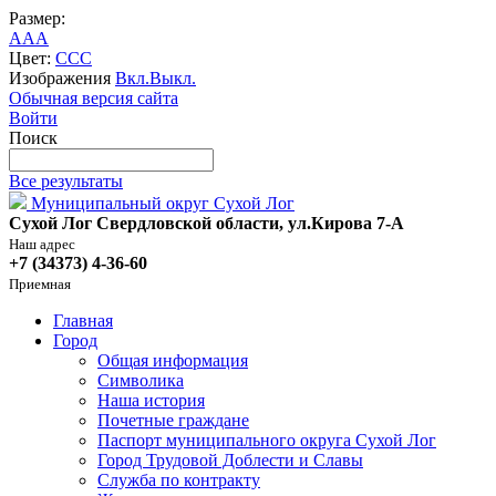
Размер:
A
A
A
Цвет:
C
C
C
Изображения
Вкл.
Выкл.
Обычная версия сайта
Войти
Поиск
Все результаты
Муниципальный округ Сухой Лог
Сухой Лог Свердловской области, ул.Кирова 7-А
Наш адрес
+7 (34373) 4-36-60
Приемная
Главная
Город
Общая информация
Символика
Наша история
Почетные граждане
Паспорт муниципального округа Сухой Лог
Город Трудовой Доблести и Славы
Служба по контракту