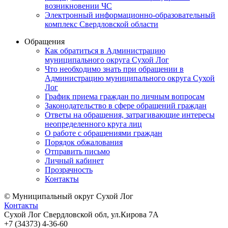
возникновении ЧС
Электронный информационно-образовательный
комплекс Свердловской области
Обращения
Как обратиться в Администрацию
муниципального округа Сухой Лог
Что необходимо знать при обращении в
Администрацию муниципального округа Сухой
Лог
График приема граждан по личным вопросам
Законодательство в сфере обращений граждан
Ответы на обращения, затрагивающие интересы
неопределенного круга лиц
О работе с обращениями граждан
Порядок обжалования
Отправить письмо
Личный кабинет
Прозрачность
Контакты
© Муниципальный округ Сухой Лог
Контакты
Сухой Лог Свердловской обл, ул.Кирова 7А
+7 (34373) 4-36-60