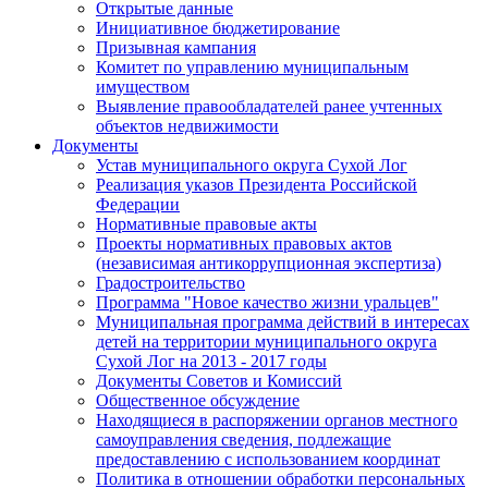
Открытые данные
Инициативное бюджетирование
Призывная кампания
Комитет по управлению муниципальным
имуществом
Выявление правообладателей ранее учтенных
объектов недвижимости
Документы
Устав муниципального округа Сухой Лог
Реализация указов Президента Российской
Федерации
Нормативные правовые акты
Проекты нормативных правовых актов
(независимая антикоррупционная экспертиза)
Градостроительство
Программа "Новое качество жизни уральцев"
Муниципальная программа действий в интересах
детей на территории муниципального округа
Сухой Лог на 2013 - 2017 годы
Документы Советов и Комиссий
Общественное обсуждение
Находящиеся в распоряжении органов местного
самоуправления сведения, подлежащие
предоставлению с использованием координат
Политика в отношении обработки персональных