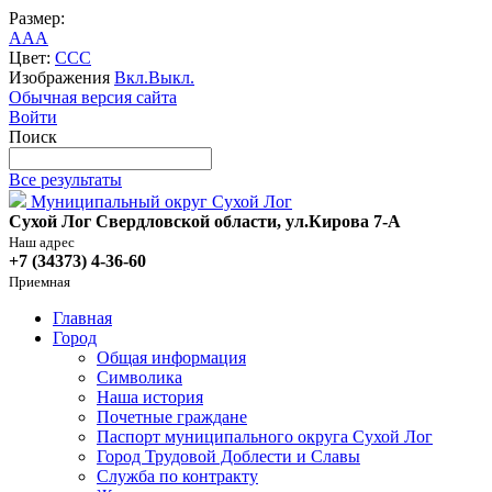
Размер:
A
A
A
Цвет:
C
C
C
Изображения
Вкл.
Выкл.
Обычная версия сайта
Войти
Поиск
Все результаты
Муниципальный округ Сухой Лог
Сухой Лог Свердловской области, ул.Кирова 7-А
Наш адрес
+7 (34373) 4-36-60
Приемная
Главная
Город
Общая информация
Символика
Наша история
Почетные граждане
Паспорт муниципального округа Сухой Лог
Город Трудовой Доблести и Славы
Служба по контракту