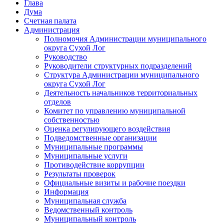
Глава
Дума
Счетная палата
Администрация
Полномочия Администрации муниципального
округа Сухой Лог
Руководство
Руководители структурных подразделений
Структура Администрации муниципального
округа Сухой Лог
Деятельность начальников территориальных
отделов
Комитет по управлению муниципальной
собственностью
Оценка регулирующего воздействия
Подведомственные организации
Муниципальные программы
Муниципальные услуги
Противодействие коррупции
Результаты проверок
Официальные визиты и рабочие поездки
Информация
Муниципальная служба
Ведомственный контроль
Муниципальный контроль