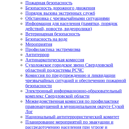
Пожарная безопасность
Безопасность дорожного движения
Порядок вызова экстренных служб
Обстановка с чрезвычайными ситуациями
Информация для населения (памятки, порядок
действий, новости, видеоролики)
Ветеринарная безопасность
Безопасность на воде
Мероприятия
Профилактика экстремизма
Антитеррор
Антинаркотическая комиссия
Сухоложское городское звено Свердловской
областной подсистемы РСЧС
Комиссия по предупреждению и ликвидации
чрезвычайных ситуаций и обеспечению пожарной
безопасности
Электронный информационно-образовательный
комплекс Cвердловской области
Межведомственная комиссия по профилактике
правонарушений в муниципальном округе Сухой
Лог
Национальный антитеррористический комитет
Планирование мероприятий по эвакуации и
рассредоточению населения при угрозе и