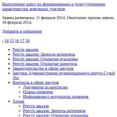
Выполнение работ по формированию и (или) уточнению
характеристик земельных участков
Заявка размещена: 11 февраля 2014. Окончание приема заявок:
18 февраля 2014.
Добавить в избранное
‹
14
15
16
17
18
Реестр заказов
Реестр заказов: Запросы котировок
Реестр заказов: Открытые аукционы
Реестр заказов: Открытые конкурсы
Законодательство в сфере закупок
Закупки Администрации муниципального округа Сухой
Лог
Контроль в сфере закупок
Документы по контролю
Планы проверок
Информация о результатах проверок
Архив
Реестр заказов
Реестр заказов: Запросы котировок
Реестр заказов: Открытые аукционы