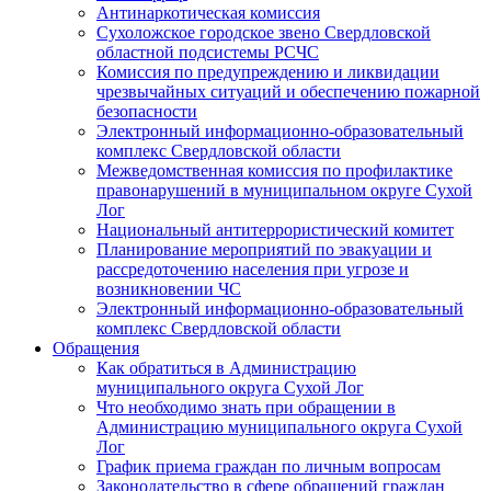
Антинаркотическая комиссия
Сухоложское городское звено Свердловской
областной подсистемы РСЧС
Комиссия по предупреждению и ликвидации
чрезвычайных ситуаций и обеспечению пожарной
безопасности
Электронный информационно-образовательный
комплекс Cвердловской области
Межведомственная комиссия по профилактике
правонарушений в муниципальном округе Сухой
Лог
Национальный антитеррористический комитет
Планирование мероприятий по эвакуации и
рассредоточению населения при угрозе и
возникновении ЧС
Электронный информационно-образовательный
комплекс Свердловской области
Обращения
Как обратиться в Администрацию
муниципального округа Сухой Лог
Что необходимо знать при обращении в
Администрацию муниципального округа Сухой
Лог
График приема граждан по личным вопросам
Законодательство в сфере обращений граждан