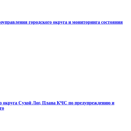
оуправления городского округа и мониторинга состояния
о округа Сухой Лог, Плана КЧС по предупреждению и
то