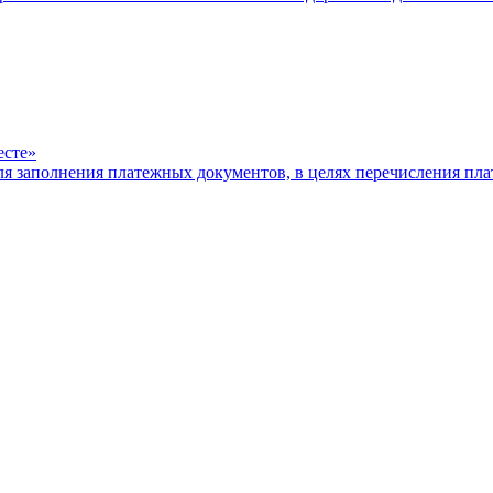
есте»
ля заполнения платежных документов, в целях перечисления п