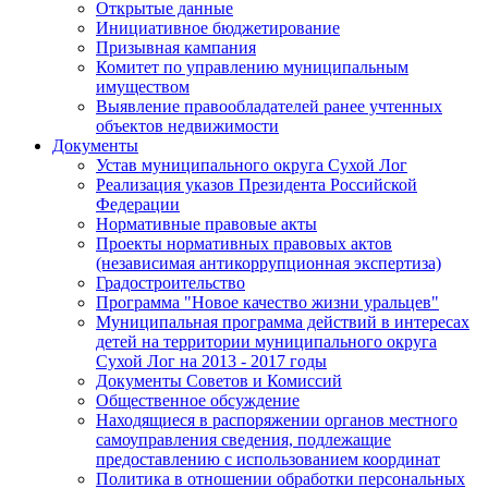
Открытые данные
Инициативное бюджетирование
Призывная кампания
Комитет по управлению муниципальным
имуществом
Выявление правообладателей ранее учтенных
объектов недвижимости
Документы
Устав муниципального округа Сухой Лог
Реализация указов Президента Российской
Федерации
Нормативные правовые акты
Проекты нормативных правовых актов
(независимая антикоррупционная экспертиза)
Градостроительство
Программа "Новое качество жизни уральцев"
Муниципальная программа действий в интересах
детей на территории муниципального округа
Сухой Лог на 2013 - 2017 годы
Документы Советов и Комиссий
Общественное обсуждение
Находящиеся в распоряжении органов местного
самоуправления сведения, подлежащие
предоставлению с использованием координат
Политика в отношении обработки персональных