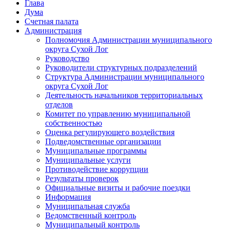
Глава
Дума
Счетная палата
Администрация
Полномочия Администрации муниципального
округа Сухой Лог
Руководство
Руководители структурных подразделений
Структура Администрации муниципального
округа Сухой Лог
Деятельность начальников территориальных
отделов
Комитет по управлению муниципальной
собственностью
Оценка регулирующего воздействия
Подведомственные организации
Муниципальные программы
Муниципальные услуги
Противодействие коррупции
Результаты проверок
Официальные визиты и рабочие поездки
Информация
Муниципальная служба
Ведомственный контроль
Муниципальный контроль