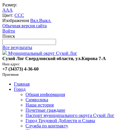
Размер:
A
A
A
Цвет:
C
C
C
Изображения
Вкл.
Выкл.
Обычная версия сайта
Войти
Поиск
Все результаты
Муниципальный округ Сухой Лог
Сухой Лог Свердловской области, ул.Кирова 7-А
Наш адрес
+7 (34373) 4-36-60
Приемная
Главная
Город
Общая информация
Символика
Наша история
Почетные граждане
Паспорт муниципального округа Сухой Лог
Город Трудовой Доблести и Славы
Служба по контракту