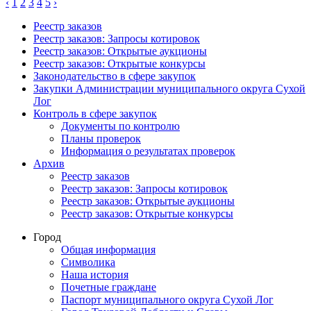
‹
1
2
3
4
5
›
Реестр заказов
Реестр заказов: Запросы котировок
Реестр заказов: Открытые аукционы
Реестр заказов: Открытые конкурсы
Законодательство в сфере закупок
Закупки Администрации муниципального округа Сухой
Лог
Контроль в сфере закупок
Документы по контролю
Планы проверок
Информация о результатах проверок
Архив
Реестр заказов
Реестр заказов: Запросы котировок
Реестр заказов: Открытые аукционы
Реестр заказов: Открытые конкурсы
Город
Общая информация
Символика
Наша история
Почетные граждане
Паспорт муниципального округа Сухой Лог