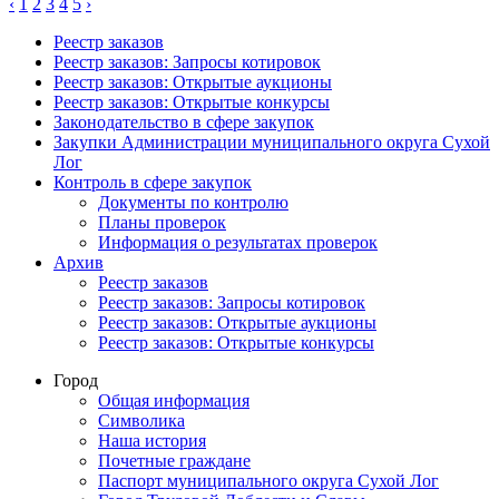
‹
1
2
3
4
5
›
Реестр заказов
Реестр заказов: Запросы котировок
Реестр заказов: Открытые аукционы
Реестр заказов: Открытые конкурсы
Законодательство в сфере закупок
Закупки Администрации муниципального округа Сухой
Лог
Контроль в сфере закупок
Документы по контролю
Планы проверок
Информация о результатах проверок
Архив
Реестр заказов
Реестр заказов: Запросы котировок
Реестр заказов: Открытые аукционы
Реестр заказов: Открытые конкурсы
Город
Общая информация
Символика
Наша история
Почетные граждане
Паспорт муниципального округа Сухой Лог