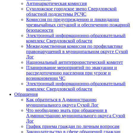
Антинаркотическая комиссия
Сухоложское городское звено Свердловской
областной подсистемы РСЧС
Комиссия по предупреждению и ликвидации
чрезвычайных ситуаций и обеспечению пожарной
безопасности
Электронный информационно-образовательный
комплекс Cвердловской области
Межведомственная комиссия по профилактике
правонарушений в муниципальном округе Сухой
Лог
Национальный антитеррористический комитет
Планирование мероприятий по эвакуации и
рассредоточению населения при угрозе и
возникновении ЧС
Электронный информационно-образовательный
комплекс Свердловской области
Обращения
Как обратиться в Администрацию
муниципального округа Сухой Лог
Что необходимо знать при обращении в
Администрацию муниципального округа Сухой
Лог
График приема граждан по личным вопросам
Законодательство в сфере обращений граждан