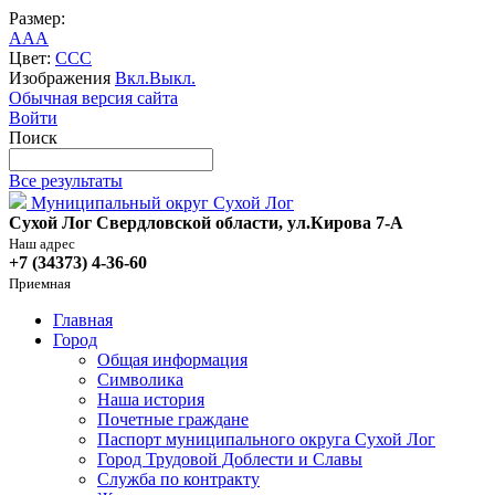
Размер:
A
A
A
Цвет:
C
C
C
Изображения
Вкл.
Выкл.
Обычная версия сайта
Войти
Поиск
Все результаты
Муниципальный округ Сухой Лог
Сухой Лог Свердловской области, ул.Кирова 7-А
Наш адрес
+7 (34373) 4-36-60
Приемная
Главная
Город
Общая информация
Символика
Наша история
Почетные граждане
Паспорт муниципального округа Сухой Лог
Город Трудовой Доблести и Славы
Служба по контракту