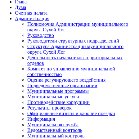
Глава
Дума
Счетная палата
Администрация
Полномочия Администрации муниципального
округа Сухой Лог
Руководство
Руководители структурных подразделений
Структура Администрации муниципального
округа Сухой Лог
Деятельность начальников территориальных
отделов
Комитет по управлению муниципальной
собственностью
Оценка регулирующего воздействия
Подведомственные организации
Муниципальные программы
Муниципальные услуги
Противодействие коррупции
Результаты проверок
Официальные визиты и рабочие поездки
Информация
Муниципальная служба
Ведомственный контроль
Муниципальный контроль