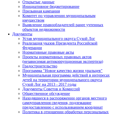
Открытые данные
Инициативное бюджетирование
Призывная кампания
Комитет по управлению муниципальным
имуществом
Выявление правообладателей ранее учтенных
объектов недвижимости
Документы
Устав муниципального округа Сухой Лог
Реализация указов Президента Российской
Федерации
Нормативные правовые акты
Проекты нормативных правовых актов
(независимая антикоррупционная экспертиза)
Градостроительство
Программа "Новое качество жизни уральцев"
Муниципальная программа действий в интересах
детей на территории муниципального округа
Сухой Лог на 2013 - 2017 годы
Документы Советов и Комиссий
Общественное обсуждение
Находящиеся в распоряжении органов местного
самоуправления сведения, подлежащие
предоставлению с использованием координат
Политика в отношении обработки персональных