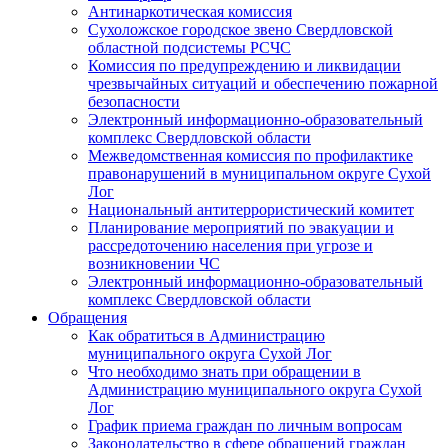
Антинаркотическая комиссия
Сухоложское городское звено Свердловской
областной подсистемы РСЧС
Комиссия по предупреждению и ликвидации
чрезвычайных ситуаций и обеспечению пожарной
безопасности
Электронный информационно-образовательный
комплекс Cвердловской области
Межведомственная комиссия по профилактике
правонарушений в муниципальном округе Сухой
Лог
Национальный антитеррористический комитет
Планирование мероприятий по эвакуации и
рассредоточению населения при угрозе и
возникновении ЧС
Электронный информационно-образовательный
комплекс Свердловской области
Обращения
Как обратиться в Администрацию
муниципального округа Сухой Лог
Что необходимо знать при обращении в
Администрацию муниципального округа Сухой
Лог
График приема граждан по личным вопросам
Законодательство в сфере обращений граждан