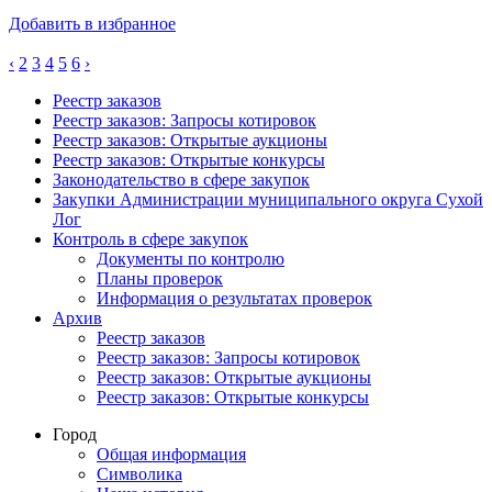
Добавить в избранное
‹
2
3
4
5
6
›
Реестр заказов
Реестр заказов: Запросы котировок
Реестр заказов: Открытые аукционы
Реестр заказов: Открытые конкурсы
Законодательство в сфере закупок
Закупки Администрации муниципального округа Сухой
Лог
Контроль в сфере закупок
Документы по контролю
Планы проверок
Информация о результатах проверок
Архив
Реестр заказов
Реестр заказов: Запросы котировок
Реестр заказов: Открытые аукционы
Реестр заказов: Открытые конкурсы
Город
Общая информация
Символика