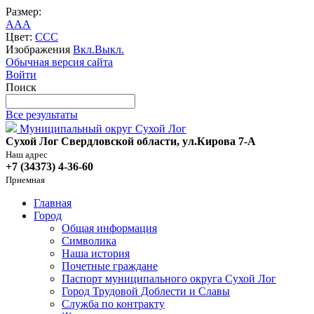
Размер:
A
A
A
Цвет:
C
C
C
Изображения
Вкл.
Выкл.
Обычная версия сайта
Войти
Поиск
Все результаты
Муниципальный округ Сухой Лог
Сухой Лог Свердловской области, ул.Кирова 7-А
Наш адрес
+7 (34373) 4-36-60
Приемная
Главная
Город
Общая информация
Символика
Наша история
Почетные граждане
Паспорт муниципального округа Сухой Лог
Город Трудовой Доблести и Славы
Служба по контракту