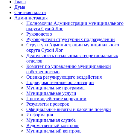
Глава
Дума
Счетная палата
Администрация
Полномочия Администрации муниципального
округа Сухой Лог
Руководство
Руководители структурных подразделений
Структура Администрации муниципального
округа Сухой Лог
Деятельность начальников территориальных
отделов
Комитет по управлению муниципальной
собственностью
Оценка регулирующего воздействия
Подведомственные организации
Муниципальные программы
Муниципальные услуги
Противодействие коррупции
Результаты проверок
Официальные визиты и рабочие поездки
Информация
Муниципальная служба
Ведомственный контроль
Муниципальный контроль