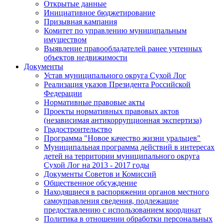
Открытые данные
Инициативное бюджетирование
Призывная кампания
Комитет по управлению муниципальным
имуществом
Выявление правообладателей ранее учтенных
объектов недвижимости
Документы
Устав муниципального округа Сухой Лог
Реализация указов Президента Российской
Федерации
Нормативные правовые акты
Проекты нормативных правовых актов
(независимая антикоррупционная экспертиза)
Градостроительство
Программа "Новое качество жизни уральцев"
Муниципальная программа действий в интересах
детей на территории муниципального округа
Сухой Лог на 2013 - 2017 годы
Документы Советов и Комиссий
Общественное обсуждение
Находящиеся в распоряжении органов местного
самоуправления сведения, подлежащие
предоставлению с использованием координат
Политика в отношении обработки персональных