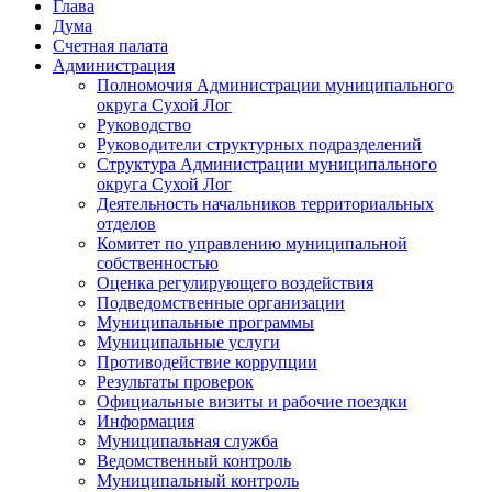
Глава
Дума
Счетная палата
Администрация
Полномочия Администрации муниципального
округа Сухой Лог
Руководство
Руководители структурных подразделений
Структура Администрации муниципального
округа Сухой Лог
Деятельность начальников территориальных
отделов
Комитет по управлению муниципальной
собственностью
Оценка регулирующего воздействия
Подведомственные организации
Муниципальные программы
Муниципальные услуги
Противодействие коррупции
Результаты проверок
Официальные визиты и рабочие поездки
Информация
Муниципальная служба
Ведомственный контроль
Муниципальный контроль