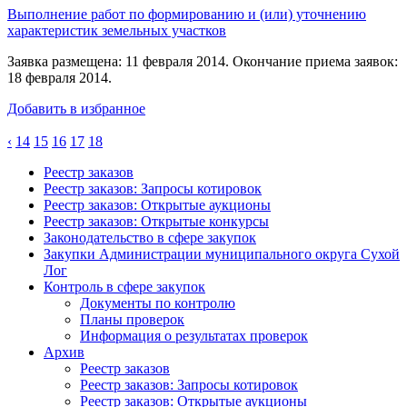
Выполнение работ по формированию и (или) уточнению
характеристик земельных участков
Заявка размещена: 11 февраля 2014. Окончание приема заявок:
18 февраля 2014.
Добавить в избранное
‹
14
15
16
17
18
Реестр заказов
Реестр заказов: Запросы котировок
Реестр заказов: Открытые аукционы
Реестр заказов: Открытые конкурсы
Законодательство в сфере закупок
Закупки Администрации муниципального округа Сухой
Лог
Контроль в сфере закупок
Документы по контролю
Планы проверок
Информация о результатах проверок
Архив
Реестр заказов
Реестр заказов: Запросы котировок
Реестр заказов: Открытые аукционы