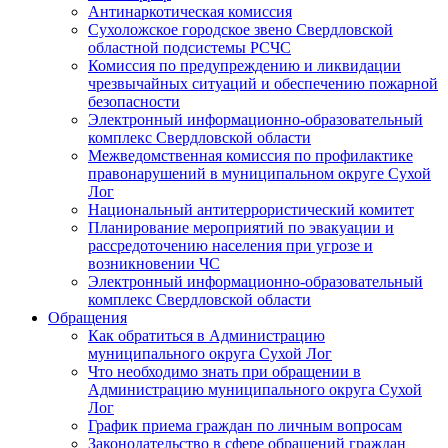
Антинаркотическая комиссия
Сухоложское городское звено Свердловской
областной подсистемы РСЧС
Комиссия по предупреждению и ликвидации
чрезвычайных ситуаций и обеспечению пожарной
безопасности
Электронный информационно-образовательный
комплекс Cвердловской области
Межведомственная комиссия по профилактике
правонарушений в муниципальном округе Сухой
Лог
Национальный антитеррористический комитет
Планирование мероприятий по эвакуации и
рассредоточению населения при угрозе и
возникновении ЧС
Электронный информационно-образовательный
комплекс Свердловской области
Обращения
Как обратиться в Администрацию
муниципального округа Сухой Лог
Что необходимо знать при обращении в
Администрацию муниципального округа Сухой
Лог
График приема граждан по личным вопросам
Законодательство в сфере обращений граждан