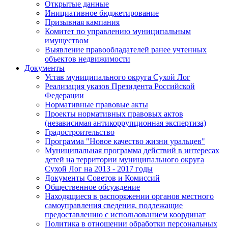
Открытые данные
Инициативное бюджетирование
Призывная кампания
Комитет по управлению муниципальным
имуществом
Выявление правообладателей ранее учтенных
объектов недвижимости
Документы
Устав муниципального округа Сухой Лог
Реализация указов Президента Российской
Федерации
Нормативные правовые акты
Проекты нормативных правовых актов
(независимая антикоррупционная экспертиза)
Градостроительство
Программа "Новое качество жизни уральцев"
Муниципальная программа действий в интересах
детей на территории муниципального округа
Сухой Лог на 2013 - 2017 годы
Документы Советов и Комиссий
Общественное обсуждение
Находящиеся в распоряжении органов местного
самоуправления сведения, подлежащие
предоставлению с использованием координат
Политика в отношении обработки персональных