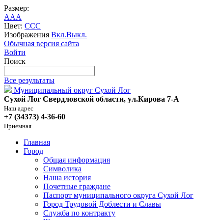
Размер:
A
A
A
Цвет:
C
C
C
Изображения
Вкл.
Выкл.
Обычная версия сайта
Войти
Поиск
Все результаты
Муниципальный округ Сухой Лог
Сухой Лог Свердловской области, ул.Кирова 7-А
Наш адрес
+7 (34373) 4-36-60
Приемная
Главная
Город
Общая информация
Символика
Наша история
Почетные граждане
Паспорт муниципального округа Сухой Лог
Город Трудовой Доблести и Славы
Служба по контракту