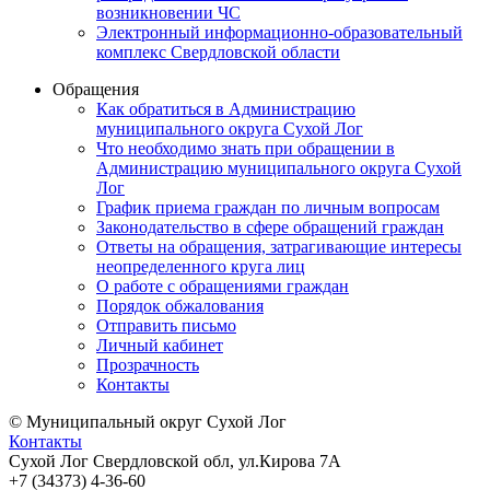
возникновении ЧС
Электронный информационно-образовательный
комплекс Свердловской области
Обращения
Как обратиться в Администрацию
муниципального округа Сухой Лог
Что необходимо знать при обращении в
Администрацию муниципального округа Сухой
Лог
График приема граждан по личным вопросам
Законодательство в сфере обращений граждан
Ответы на обращения, затрагивающие интересы
неопределенного круга лиц
О работе с обращениями граждан
Порядок обжалования
Отправить письмо
Личный кабинет
Прозрачность
Контакты
© Муниципальный округ Сухой Лог
Контакты
Сухой Лог Свердловской обл, ул.Кирова 7А
+7 (34373) 4-36-60