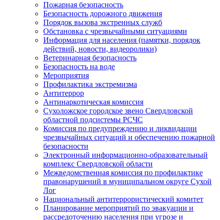
Пожарная безопасность
Безопасность дорожного движения
Порядок вызова экстренных служб
Обстановка с чрезвычайными ситуациями
Информация для населения (памятки, порядок
действий, новости, видеоролики)
Ветеринарная безопасность
Безопасность на воде
Мероприятия
Профилактика экстремизма
Антитеррор
Антинаркотическая комиссия
Сухоложское городское звено Свердловской
областной подсистемы РСЧС
Комиссия по предупреждению и ликвидации
чрезвычайных ситуаций и обеспечению пожарной
безопасности
Электронный информационно-образовательный
комплекс Cвердловской области
Межведомственная комиссия по профилактике
правонарушений в муниципальном округе Сухой
Лог
Национальный антитеррористический комитет
Планирование мероприятий по эвакуации и
рассредоточению населения при угрозе и