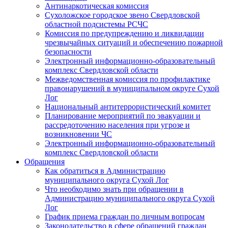
Антинаркотическая комиссия
Сухоложское городское звено Свердловской
областной подсистемы РСЧС
Комиссия по предупреждению и ликвидации
чрезвычайных ситуаций и обеспечению пожарной
безопасности
Электронный информационно-образовательный
комплекс Cвердловской области
Межведомственная комиссия по профилактике
правонарушений в муниципальном округе Сухой
Лог
Национальный антитеррористический комитет
Планирование мероприятий по эвакуации и
рассредоточению населения при угрозе и
возникновении ЧС
Электронный информационно-образовательный
комплекс Свердловской области
Обращения
Как обратиться в Администрацию
муниципального округа Сухой Лог
Что необходимо знать при обращении в
Администрацию муниципального округа Сухой
Лог
График приема граждан по личным вопросам
Законодательство в сфере обращений граждан