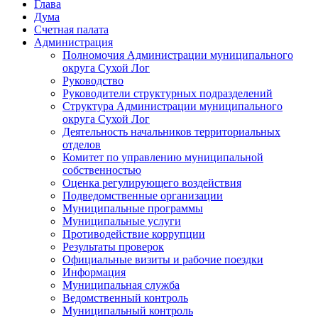
Глава
Дума
Счетная палата
Администрация
Полномочия Администрации муниципального
округа Сухой Лог
Руководство
Руководители структурных подразделений
Структура Администрации муниципального
округа Сухой Лог
Деятельность начальников территориальных
отделов
Комитет по управлению муниципальной
собственностью
Оценка регулирующего воздействия
Подведомственные организации
Муниципальные программы
Муниципальные услуги
Противодействие коррупции
Результаты проверок
Официальные визиты и рабочие поездки
Информация
Муниципальная служба
Ведомственный контроль
Муниципальный контроль