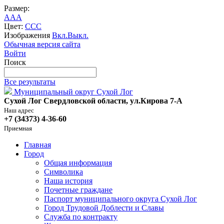
Размер:
A
A
A
Цвет:
C
C
C
Изображения
Вкл.
Выкл.
Обычная версия сайта
Войти
Поиск
Все результаты
Муниципальный округ Сухой Лог
Сухой Лог Свердловской области, ул.Кирова 7-А
Наш адрес
+7 (34373) 4-36-60
Приемная
Главная
Город
Общая информация
Символика
Наша история
Почетные граждане
Паспорт муниципального округа Сухой Лог
Город Трудовой Доблести и Славы
Служба по контракту