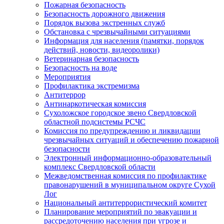
Пожарная безопасность
Безопасность дорожного движения
Порядок вызова экстренных служб
Обстановка с чрезвычайными ситуациями
Информация для населения (памятки, порядок
действий, новости, видеоролики)
Ветеринарная безопасность
Безопасность на воде
Мероприятия
Профилактика экстремизма
Антитеррор
Антинаркотическая комиссия
Сухоложское городское звено Свердловской
областной подсистемы РСЧС
Комиссия по предупреждению и ликвидации
чрезвычайных ситуаций и обеспечению пожарной
безопасности
Электронный информационно-образовательный
комплекс Cвердловской области
Межведомственная комиссия по профилактике
правонарушений в муниципальном округе Сухой
Лог
Национальный антитеррористический комитет
Планирование мероприятий по эвакуации и
рассредоточению населения при угрозе и