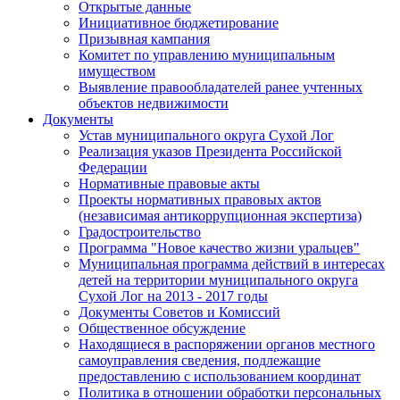
Открытые данные
Инициативное бюджетирование
Призывная кампания
Комитет по управлению муниципальным
имуществом
Выявление правообладателей ранее учтенных
объектов недвижимости
Документы
Устав муниципального округа Сухой Лог
Реализация указов Президента Российской
Федерации
Нормативные правовые акты
Проекты нормативных правовых актов
(независимая антикоррупционная экспертиза)
Градостроительство
Программа "Новое качество жизни уральцев"
Муниципальная программа действий в интересах
детей на территории муниципального округа
Сухой Лог на 2013 - 2017 годы
Документы Советов и Комиссий
Общественное обсуждение
Находящиеся в распоряжении органов местного
самоуправления сведения, подлежащие
предоставлению с использованием координат
Политика в отношении обработки персональных