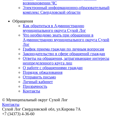
возникновении ЧС
Электронный информационно-образовательный
комплекс Свердловской области
Обращения
Как обратиться в Администрацию
муниципального округа Сухой Лог
Что необходимо знать при обращении в
Администрацию муниципального округа Сухой
Лог
График приема граждан по личным вопросам
Законодательство в сфере обращений граждан
Ответы на обращения, затрагивающие интересы
неопределенного круга лиц
О работе с обращениями граждан
Порядок обжалования
Отправить письмо
Личный кабинет
Прозрачность
Контакты
© Муниципальный округ Сухой Лог
Контакты
Сухой Лог Свердловской обл, ул.Кирова 7А
+7 (34373) 4-36-60