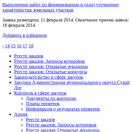
Выполнение работ по формированию и (или) уточнению
характеристик земельных участков
Заявка размещена: 11 февраля 2014. Окончание приема заявок:
18 февраля 2014.
Добавить в избранное
‹
14
15
16
17
18
Реестр заказов
Реестр заказов: Запросы котировок
Реестр заказов: Открытые аукционы
Реестр заказов: Открытые конкурсы
Законодательство в сфере закупок
Закупки Администрации муниципального округа Сухой
Лог
Контроль в сфере закупок
Документы по контролю
Планы проверок
Информация о результатах проверок
Архив
Реестр заказов
Реестр заказов: Запросы котировок
Реестр заказов: Открытые аукционы