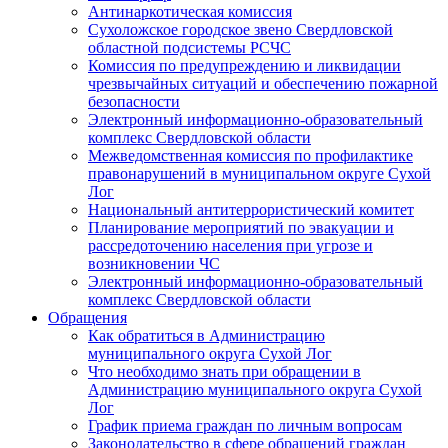
Антинаркотическая комиссия
Сухоложское городское звено Свердловской
областной подсистемы РСЧС
Комиссия по предупреждению и ликвидации
чрезвычайных ситуаций и обеспечению пожарной
безопасности
Электронный информационно-образовательный
комплекс Cвердловской области
Межведомственная комиссия по профилактике
правонарушений в муниципальном округе Сухой
Лог
Национальный антитеррористический комитет
Планирование мероприятий по эвакуации и
рассредоточению населения при угрозе и
возникновении ЧС
Электронный информационно-образовательный
комплекс Свердловской области
Обращения
Как обратиться в Администрацию
муниципального округа Сухой Лог
Что необходимо знать при обращении в
Администрацию муниципального округа Сухой
Лог
График приема граждан по личным вопросам
Законодательство в сфере обращений граждан