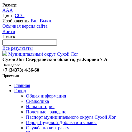
Размер:
A
A
A
Цвет:
C
C
C
Изображения
Вкл.
Выкл.
Обычная версия сайта
Войти
Поиск
Все результаты
Муниципальный округ Сухой Лог
Сухой Лог Свердловской области, ул.Кирова 7-А
Наш адрес
+7 (34373) 4-36-60
Приемная
Главная
Город
Общая информация
Символика
Наша история
Почетные граждане
Паспорт муниципального округа Сухой Лог
Город Трудовой Доблести и Славы
Служба по контракту