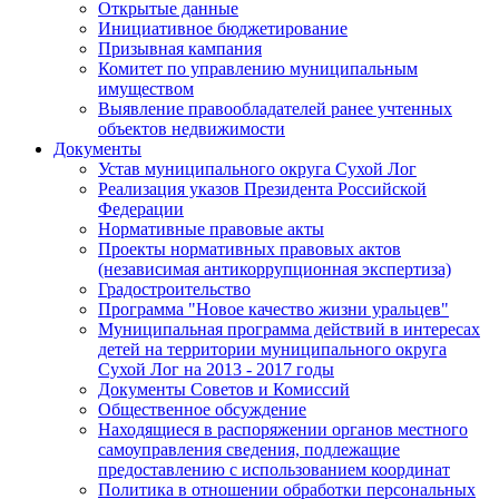
Открытые данные
Инициативное бюджетирование
Призывная кампания
Комитет по управлению муниципальным
имуществом
Выявление правообладателей ранее учтенных
объектов недвижимости
Документы
Устав муниципального округа Сухой Лог
Реализация указов Президента Российской
Федерации
Нормативные правовые акты
Проекты нормативных правовых актов
(независимая антикоррупционная экспертиза)
Градостроительство
Программа "Новое качество жизни уральцев"
Муниципальная программа действий в интересах
детей на территории муниципального округа
Сухой Лог на 2013 - 2017 годы
Документы Советов и Комиссий
Общественное обсуждение
Находящиеся в распоряжении органов местного
самоуправления сведения, подлежащие
предоставлению с использованием координат
Политика в отношении обработки персональных