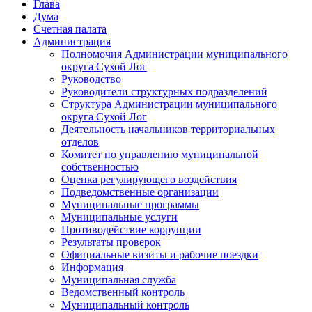
Глава
Дума
Счетная палата
Администрация
Полномочия Администрации муниципального
округа Сухой Лог
Руководство
Руководители структурных подразделений
Структура Администрации муниципального
округа Сухой Лог
Деятельность начальников территориальных
отделов
Комитет по управлению муниципальной
собственностью
Оценка регулирующего воздействия
Подведомственные организации
Муниципальные программы
Муниципальные услуги
Противодействие коррупции
Результаты проверок
Официальные визиты и рабочие поездки
Информация
Муниципальная служба
Ведомственный контроль
Муниципальный контроль