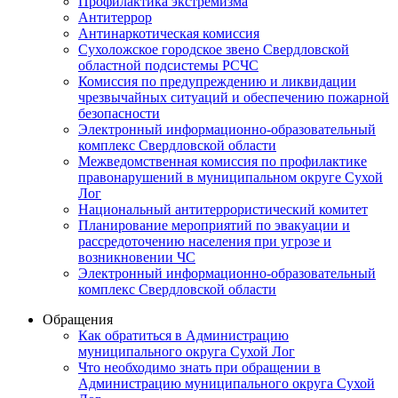
Профилактика экстремизма
Антитеррор
Антинаркотическая комиссия
Сухоложское городское звено Свердловской
областной подсистемы РСЧС
Комиссия по предупреждению и ликвидации
чрезвычайных ситуаций и обеспечению пожарной
безопасности
Электронный информационно-образовательный
комплекс Cвердловской области
Межведомственная комиссия по профилактике
правонарушений в муниципальном округе Сухой
Лог
Национальный антитеррористический комитет
Планирование мероприятий по эвакуации и
рассредоточению населения при угрозе и
возникновении ЧС
Электронный информационно-образовательный
комплекс Свердловской области
Обращения
Как обратиться в Администрацию
муниципального округа Сухой Лог
Что необходимо знать при обращении в
Администрацию муниципального округа Сухой