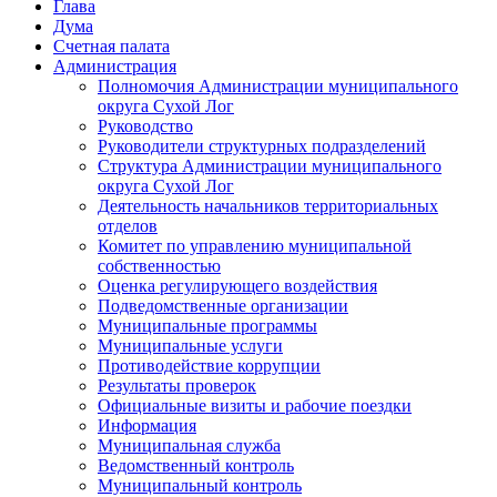
Глава
Дума
Счетная палата
Администрация
Полномочия Администрации муниципального
округа Сухой Лог
Руководство
Руководители структурных подразделений
Структура Администрации муниципального
округа Сухой Лог
Деятельность начальников территориальных
отделов
Комитет по управлению муниципальной
собственностью
Оценка регулирующего воздействия
Подведомственные организации
Муниципальные программы
Муниципальные услуги
Противодействие коррупции
Результаты проверок
Официальные визиты и рабочие поездки
Информация
Муниципальная служба
Ведомственный контроль
Муниципальный контроль