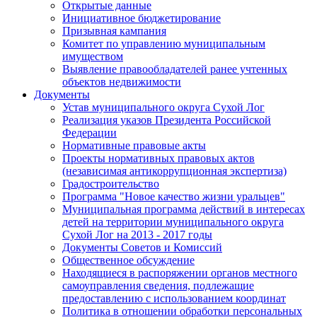
Открытые данные
Инициативное бюджетирование
Призывная кампания
Комитет по управлению муниципальным
имуществом
Выявление правообладателей ранее учтенных
объектов недвижимости
Документы
Устав муниципального округа Сухой Лог
Реализация указов Президента Российской
Федерации
Нормативные правовые акты
Проекты нормативных правовых актов
(независимая антикоррупционная экспертиза)
Градостроительство
Программа "Новое качество жизни уральцев"
Муниципальная программа действий в интересах
детей на территории муниципального округа
Сухой Лог на 2013 - 2017 годы
Документы Советов и Комиссий
Общественное обсуждение
Находящиеся в распоряжении органов местного
самоуправления сведения, подлежащие
предоставлению с использованием координат
Политика в отношении обработки персональных