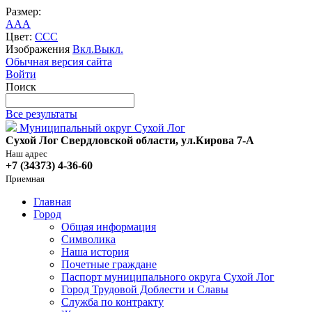
Размер:
A
A
A
Цвет:
C
C
C
Изображения
Вкл.
Выкл.
Обычная версия сайта
Войти
Поиск
Все результаты
Муниципальный округ Сухой Лог
Сухой Лог Свердловской области, ул.Кирова 7-А
Наш адрес
+7 (34373) 4-36-60
Приемная
Главная
Город
Общая информация
Символика
Наша история
Почетные граждане
Паспорт муниципального округа Сухой Лог
Город Трудовой Доблести и Славы
Служба по контракту