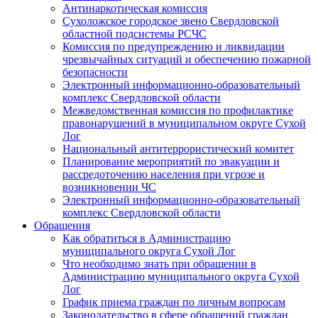
Антинаркотическая комиссия
Сухоложское городское звено Свердловской
областной подсистемы РСЧС
Комиссия по предупреждению и ликвидации
чрезвычайных ситуаций и обеспечению пожарной
безопасности
Электронный информационно-образовательный
комплекс Cвердловской области
Межведомственная комиссия по профилактике
правонарушений в муниципальном округе Сухой
Лог
Национальный антитеррористический комитет
Планирование мероприятий по эвакуации и
рассредоточению населения при угрозе и
возникновении ЧС
Электронный информационно-образовательный
комплекс Свердловской области
Обращения
Как обратиться в Администрацию
муниципального округа Сухой Лог
Что необходимо знать при обращении в
Администрацию муниципального округа Сухой
Лог
График приема граждан по личным вопросам
Законодательство в сфере обращений граждан