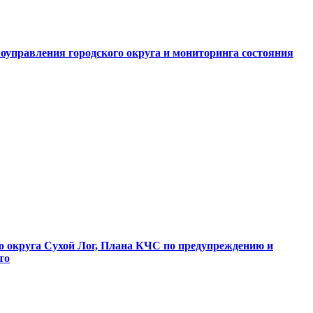
оуправления городского округа и мониторинга состояния
о округа Сухой Лог, Плана КЧС по предупреждению и
то