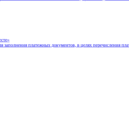
есте»
ля заполнения платежных документов, в целях перечисления п