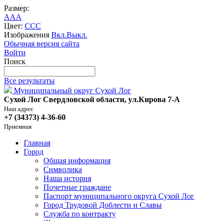
Размер:
A
A
A
Цвет:
C
C
C
Изображения
Вкл.
Выкл.
Обычная версия сайта
Войти
Поиск
Все результаты
Муниципальный округ Сухой Лог
Сухой Лог Свердловской области, ул.Кирова 7-А
Наш адрес
+7 (34373) 4-36-60
Приемная
Главная
Город
Общая информация
Символика
Наша история
Почетные граждане
Паспорт муниципального округа Сухой Лог
Город Трудовой Доблести и Славы
Служба по контракту