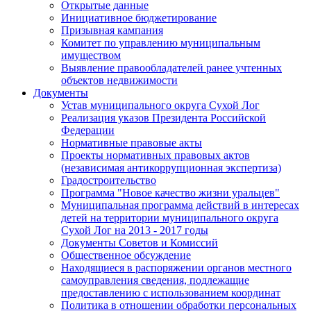
Открытые данные
Инициативное бюджетирование
Призывная кампания
Комитет по управлению муниципальным
имуществом
Выявление правообладателей ранее учтенных
объектов недвижимости
Документы
Устав муниципального округа Сухой Лог
Реализация указов Президента Российской
Федерации
Нормативные правовые акты
Проекты нормативных правовых актов
(независимая антикоррупционная экспертиза)
Градостроительство
Программа "Новое качество жизни уральцев"
Муниципальная программа действий в интересах
детей на территории муниципального округа
Сухой Лог на 2013 - 2017 годы
Документы Советов и Комиссий
Общественное обсуждение
Находящиеся в распоряжении органов местного
самоуправления сведения, подлежащие
предоставлению с использованием координат
Политика в отношении обработки персональных