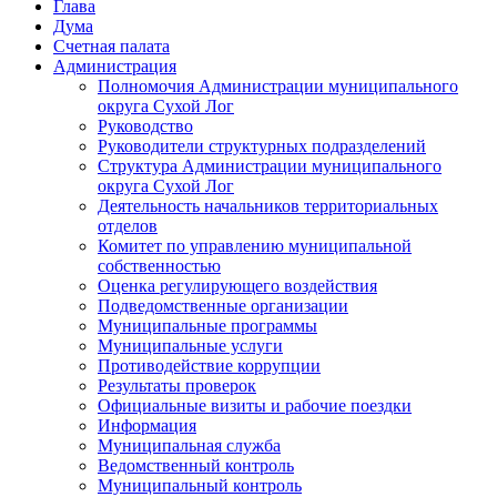
Глава
Дума
Счетная палата
Администрация
Полномочия Администрации муниципального
округа Сухой Лог
Руководство
Руководители структурных подразделений
Структура Администрации муниципального
округа Сухой Лог
Деятельность начальников территориальных
отделов
Комитет по управлению муниципальной
собственностью
Оценка регулирующего воздействия
Подведомственные организации
Муниципальные программы
Муниципальные услуги
Противодействие коррупции
Результаты проверок
Официальные визиты и рабочие поездки
Информация
Муниципальная служба
Ведомственный контроль
Муниципальный контроль