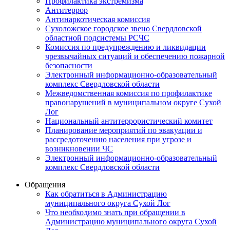
Профилактика экстремизма
Антитеррор
Антинаркотическая комиссия
Сухоложское городское звено Свердловской
областной подсистемы РСЧС
Комиссия по предупреждению и ликвидации
чрезвычайных ситуаций и обеспечению пожарной
безопасности
Электронный информационно-образовательный
комплекс Cвердловской области
Межведомственная комиссия по профилактике
правонарушений в муниципальном округе Сухой
Лог
Национальный антитеррористический комитет
Планирование мероприятий по эвакуации и
рассредоточению населения при угрозе и
возникновении ЧС
Электронный информационно-образовательный
комплекс Свердловской области
Обращения
Как обратиться в Администрацию
муниципального округа Сухой Лог
Что необходимо знать при обращении в
Администрацию муниципального округа Сухой