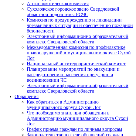
Антинаркотическая комиссия
Сухоложское городское звено Свердловской
областной подсистемы РСЧС
Комиссия по предупреждению и ликвидации
чрезвычайных ситуаций и обеспечению пожарной
безопасности
Электронный информационно-образовательный
комплекс Cвердловской области
Межведомственная комиссия по профилактике
правонарушений в муниципальном округе Сухой
Лог
Национальный антитеррористический комитет
Планирование мероприятий по эвакуации и
рассредоточению населения при угрозе и
возникновении ЧС
Электронный информационно-образовательный
комплекс Свердловской области
Обращения
Как обратиться в Администрацию
муниципального округа Сухой Лог
Что необходимо знать при обращении в
Администрацию муниципального округа Сухой
Лог
График приема граждан по личным вопросам
Законодательство в сфере обращений граждан