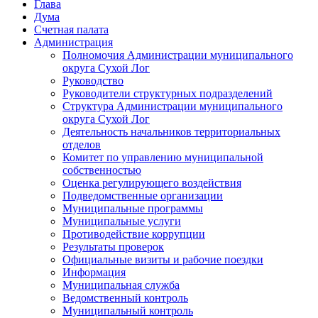
Глава
Дума
Счетная палата
Администрация
Полномочия Администрации муниципального
округа Сухой Лог
Руководство
Руководители структурных подразделений
Структура Администрации муниципального
округа Сухой Лог
Деятельность начальников территориальных
отделов
Комитет по управлению муниципальной
собственностью
Оценка регулирующего воздействия
Подведомственные организации
Муниципальные программы
Муниципальные услуги
Противодействие коррупции
Результаты проверок
Официальные визиты и рабочие поездки
Информация
Муниципальная служба
Ведомственный контроль
Муниципальный контроль