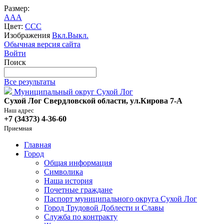
Размер:
A
A
A
Цвет:
C
C
C
Изображения
Вкл.
Выкл.
Обычная версия сайта
Войти
Поиск
Все результаты
Муниципальный округ Сухой Лог
Сухой Лог Свердловской области, ул.Кирова 7-А
Наш адрес
+7 (34373) 4-36-60
Приемная
Главная
Город
Общая информация
Символика
Наша история
Почетные граждане
Паспорт муниципального округа Сухой Лог
Город Трудовой Доблести и Славы
Служба по контракту