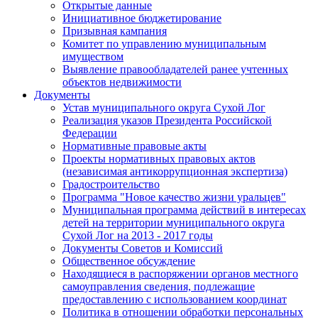
Открытые данные
Инициативное бюджетирование
Призывная кампания
Комитет по управлению муниципальным
имуществом
Выявление правообладателей ранее учтенных
объектов недвижимости
Документы
Устав муниципального округа Сухой Лог
Реализация указов Президента Российской
Федерации
Нормативные правовые акты
Проекты нормативных правовых актов
(независимая антикоррупционная экспертиза)
Градостроительство
Программа "Новое качество жизни уральцев"
Муниципальная программа действий в интересах
детей на территории муниципального округа
Сухой Лог на 2013 - 2017 годы
Документы Советов и Комиссий
Общественное обсуждение
Находящиеся в распоряжении органов местного
самоуправления сведения, подлежащие
предоставлению с использованием координат
Политика в отношении обработки персональных