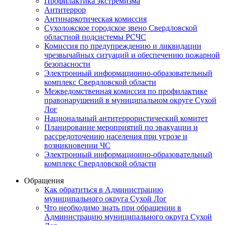
Профилактика экстремизма
Антитеррор
Антинаркотическая комиссия
Сухоложское городское звено Свердловской
областной подсистемы РСЧС
Комиссия по предупреждению и ликвидации
чрезвычайных ситуаций и обеспечению пожарной
безопасности
Электронный информационно-образовательный
комплекс Cвердловской области
Межведомственная комиссия по профилактике
правонарушений в муниципальном округе Сухой
Лог
Национальный антитеррористический комитет
Планирование мероприятий по эвакуации и
рассредоточению населения при угрозе и
возникновении ЧС
Электронный информационно-образовательный
комплекс Свердловской области
Обращения
Как обратиться в Администрацию
муниципального округа Сухой Лог
Что необходимо знать при обращении в
Администрацию муниципального округа Сухой