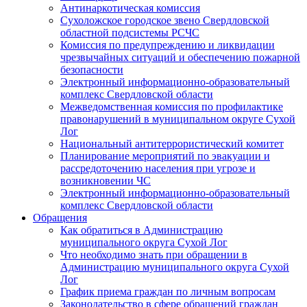
Антинаркотическая комиссия
Сухоложское городское звено Свердловской
областной подсистемы РСЧС
Комиссия по предупреждению и ликвидации
чрезвычайных ситуаций и обеспечению пожарной
безопасности
Электронный информационно-образовательный
комплекс Cвердловской области
Межведомственная комиссия по профилактике
правонарушений в муниципальном округе Сухой
Лог
Национальный антитеррористический комитет
Планирование мероприятий по эвакуации и
рассредоточению населения при угрозе и
возникновении ЧС
Электронный информационно-образовательный
комплекс Свердловской области
Обращения
Как обратиться в Администрацию
муниципального округа Сухой Лог
Что необходимо знать при обращении в
Администрацию муниципального округа Сухой
Лог
График приема граждан по личным вопросам
Законодательство в сфере обращений граждан