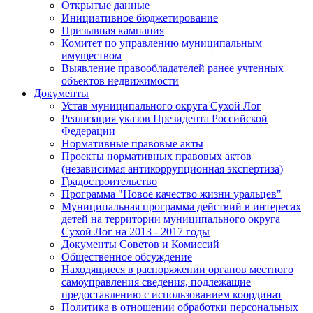
Открытые данные
Инициативное бюджетирование
Призывная кампания
Комитет по управлению муниципальным
имуществом
Выявление правообладателей ранее учтенных
объектов недвижимости
Документы
Устав муниципального округа Сухой Лог
Реализация указов Президента Российской
Федерации
Нормативные правовые акты
Проекты нормативных правовых актов
(независимая антикоррупционная экспертиза)
Градостроительство
Программа "Новое качество жизни уральцев"
Муниципальная программа действий в интересах
детей на территории муниципального округа
Сухой Лог на 2013 - 2017 годы
Документы Советов и Комиссий
Общественное обсуждение
Находящиеся в распоряжении органов местного
самоуправления сведения, подлежащие
предоставлению с использованием координат
Политика в отношении обработки персональных