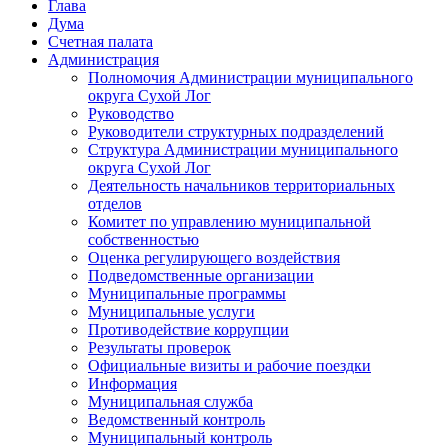
Глава
Дума
Счетная палата
Администрация
Полномочия Администрации муниципального
округа Сухой Лог
Руководство
Руководители структурных подразделений
Структура Администрации муниципального
округа Сухой Лог
Деятельность начальников территориальных
отделов
Комитет по управлению муниципальной
собственностью
Оценка регулирующего воздействия
Подведомственные организации
Муниципальные программы
Муниципальные услуги
Противодействие коррупции
Результаты проверок
Официальные визиты и рабочие поездки
Информация
Муниципальная служба
Ведомственный контроль
Муниципальный контроль