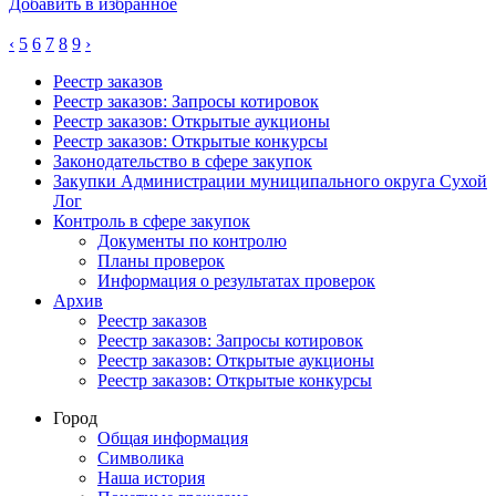
Добавить в избранное
‹
5
6
7
8
9
›
Реестр заказов
Реестр заказов: Запросы котировок
Реестр заказов: Открытые аукционы
Реестр заказов: Открытые конкурсы
Законодательство в сфере закупок
Закупки Администрации муниципального округа Сухой
Лог
Контроль в сфере закупок
Документы по контролю
Планы проверок
Информация о результатах проверок
Архив
Реестр заказов
Реестр заказов: Запросы котировок
Реестр заказов: Открытые аукционы
Реестр заказов: Открытые конкурсы
Город
Общая информация
Символика
Наша история