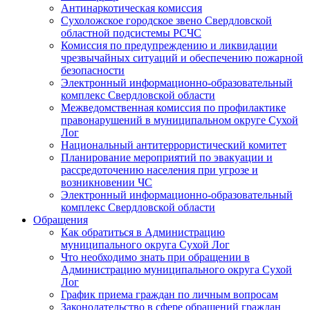
Антинаркотическая комиссия
Сухоложское городское звено Свердловской
областной подсистемы РСЧС
Комиссия по предупреждению и ликвидации
чрезвычайных ситуаций и обеспечению пожарной
безопасности
Электронный информационно-образовательный
комплекс Cвердловской области
Межведомственная комиссия по профилактике
правонарушений в муниципальном округе Сухой
Лог
Национальный антитеррористический комитет
Планирование мероприятий по эвакуации и
рассредоточению населения при угрозе и
возникновении ЧС
Электронный информационно-образовательный
комплекс Свердловской области
Обращения
Как обратиться в Администрацию
муниципального округа Сухой Лог
Что необходимо знать при обращении в
Администрацию муниципального округа Сухой
Лог
График приема граждан по личным вопросам
Законодательство в сфере обращений граждан