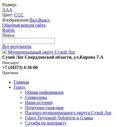
Размер:
A
A
A
Цвет:
C
C
C
Изображения
Вкл.
Выкл.
Обычная версия сайта
Войти
Поиск
Все результаты
Муниципальный округ Сухой Лог
Сухой Лог Свердловской области, ул.Кирова 7-А
Наш адрес
+7 (34373) 4-36-60
Приемная
Главная
Город
Общая информация
Символика
Наша история
Почетные граждане
Паспорт муниципального округа Сухой Лог
Город Трудовой Доблести и Славы
Служба по контракту