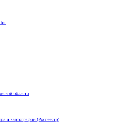
Лог
овской области
ра и картографии (Росреестр)