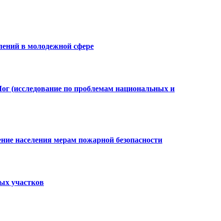
лений в молодежной сфере
Лог (исследование по проблемам национальных и
ение населения мерам пожарной безопасности
ных участков