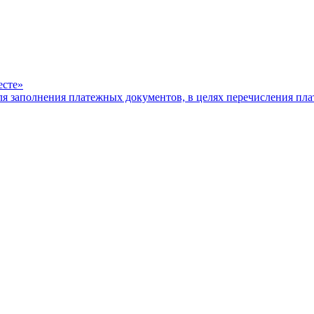
есте»
ля заполнения платежных документов, в целях перечисления п